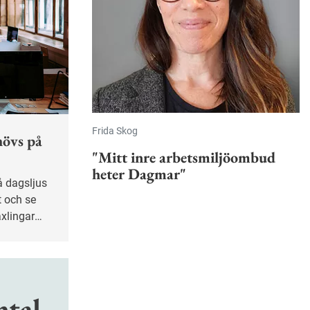
Frida Skog
hövs på
"Mitt inre arbetsmiljöombud
heter Dagmar"
t och se
äxlingar
år på
mtal