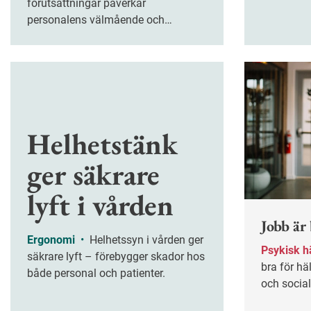
förutsättningar påverkar
Det är en 
personalens välmående och
allvar enl
arbetsinsats.
Kecklund.
Helhetstänk
ger säkrare
lyft i vården
Jobb är 
Ergonomi
•
Helhetssyn i vården ger
Psykisk h
säkrare lyft – förebygger skador hos
bra för hä
både personal och patienter.
och social