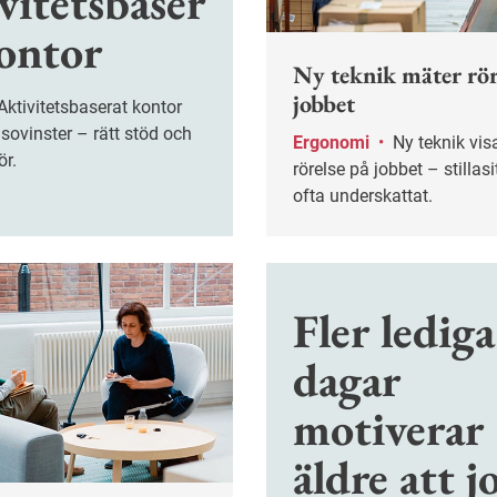
vitetsbaser
kontor
Ny teknik mäter rör
jobbet
sovinster – rätt stöd och
Ergonomi
•
Ny teknik visar verklig
ör.
rörelse på jobbet – stillas
ofta underskattat.
Fler lediga
dagar
motiverar
äldre att j