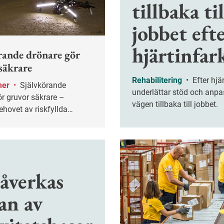
tillbaka til
jobbet eft
hjärtinfar
rande drönare gör
säkrare
Rehabilitering
•
Efter hjärtinfarkt
ner
•
Självkörande
underlättar stöd och anp
r gruvor säkrare –
vägen tillbaka till jobbet.
hovet av riskfyllda
påverkas
an av