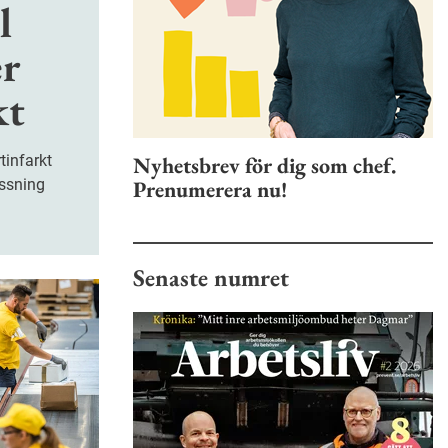
l
er
kt
Nyhetsbrev för dig som chef.
Prenumerera nu!
assning
Senaste numret