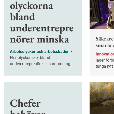
olyckorna
bland
underentrepre
nörer minska
Säkrare
smarta 
Arbetsolyckor och arbetsskador
•
Innovatio
Fler olyckor sker bland
lager förb
underentreprenörer – samordning
tunga lyft
och ansvar viktigt.
Chefer