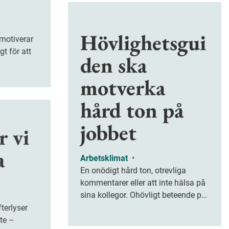
Hövlighetsgui
gt för att
den ska
motverka
hård ton på
jobbet
r vi
a
Arbetsklimat
•
En onödigt hård ton, otrevliga
t
kommentarer eller att inte hälsa på
sina kollegor. Ohövligt beteende på
jobbet är ofta subtilt men på sikt
kan det leda till stress och ohälsa.
ete –