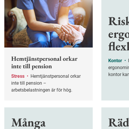
Ris
erg
fle
Hemtjänstpersonal orkar
Kontor
•
Ny forskning visar att
inte till pension
ergonomin
kontor kan
Stress
•
Hemtjänstpersonal orkar
oss tid att
inte till pension –
skärm.
arbetsbelastningen är för hög.
Många
Räds