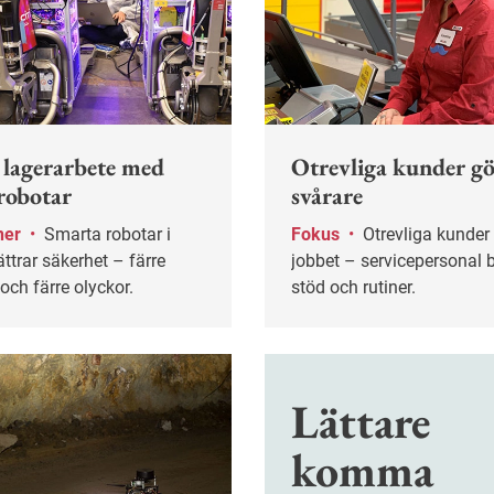
 lagerarbete med
Otrevliga kunder gö
robotar
svårare
ner
•
Smarta robotar i
Fokus
•
Otrevliga kunder försvårar
ättrar säkerhet – färre
jobbet – servicepersonal 
 och färre olyckor.
stöd och rutiner.
Lättare
komma