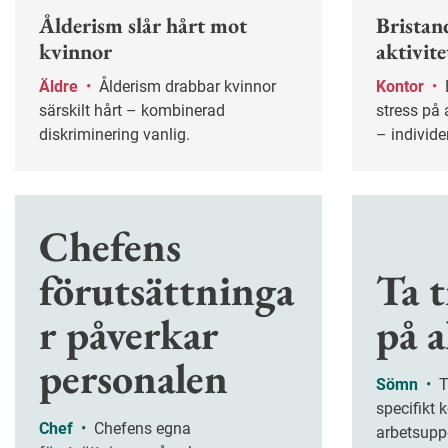
Ålderism slår hårt mot
Bristand
kvinnor
aktivit
Äldre
•
Ålderism drabbar kvinnor
Kontor
•
Brist på flexibilitet skapar
särskilt hårt – kombinerad
stress på 
diskriminering vanlig.
– individ
Chefens
förutsättninga
Ta 
r påverkar
på a
personalen
Sömn
•
Trött på jobbet? Alltså, inte
specifikt k
Chef
•
Chefens egna
arbetsuppg