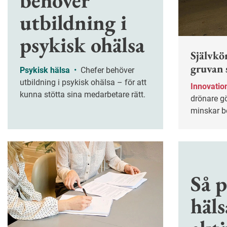
behöver
utbildning i
psykisk ohälsa
Självkö
gruvan 
Psykisk hälsa
•
Chefer behöver
utbildning i psykisk ohälsa – för att
Innovatio
kunna stötta sina medarbetare rätt.
drönare gö
minskar be
insatser.
Så 
häls