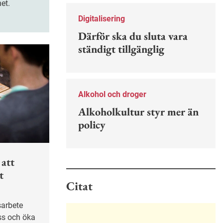
Nu finns en guide för hur man kan
het.
förebygga ohövligt beteende på
Digitalisering
jobbet.
Därför ska du sluta vara
ständigt tillgänglig
Alkohol och droger
Alkoholkultur styr mer än
policy
 att
t
Citat
ss och öka