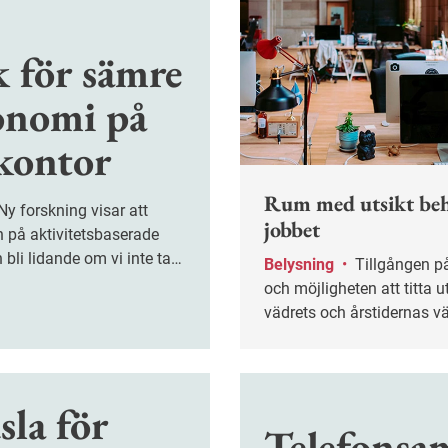
k för sämre
onomi på
xkontor
Rum med utsikt be
jobbet
 på aktivitetsbaserade
 bli lidande om vi inte tar
Belysning
•
Tillgången på dagsljus
 ställa in bord, stol och
och möjligheten att titta u
vädrets och årstidernas v
har betydelse för hur vi m
jobbet. Det visar en ny
sammanställning från
la för
Arbetsmiljöverket.
Telefonsa