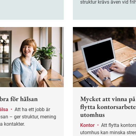
struktur krävs även vid fri
varningssignal att ta på
igt professor Göran
bra för hälsan
Mycket att vinna på
flytta kontorsarbete
älsa
•
Att ha ett jobb är
utomhus
lsan – ger struktur, mening
a kontakter.
Kontor
•
Att flytta kontorsarbete
utomhus kan minska stre