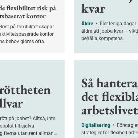
kvar
e flexibilitet risk på
etsbaserat kontor
Äldre
•
Fler lediga dagar motiverar
äldre att jobba kvar – vikti
aktivitetsbaserade kontor
behålla kompetens.
ens behov glöms ofta.
Så hantera
tröttheten
det flexibl
llvar
arbetslive
Digitalisering
•
Företag efterlyser
opplat till själva
strategier för flexibelt arb
ifterna utan rent allmänt.