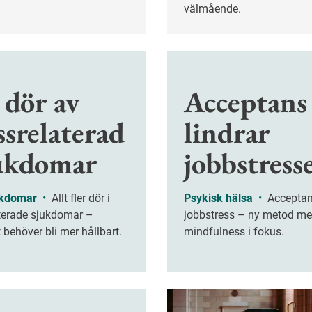
välmående.
 dör av
Acceptans
ssrelaterad
lindrar
jukdomar
jobbstress
ukdomar
•
Allt fler dör i
Psykisk hälsa
•
Acceptans minskar
aterade sjukdomar –
jobbstress – ny metod m
t behöver bli mer hållbart.
mindfulness i fokus.