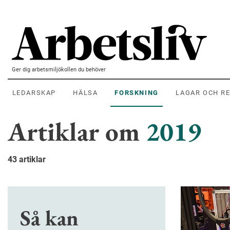
Hoppa till huvudinnehållet
Ger dig arbetsmiljökollen du behöver
LEDARSKAP
HÄLSA
FORSKNING
LAGAR OCH R
Artiklar om
2019
43 artiklar
Så kan