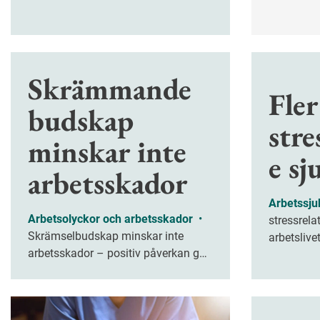
Skrämmande
Fler
budskap
stre
minskar inte
e s
arbetsskador
Arbetssj
Arbetsolyckor och arbetsskador
•
stressrel
Skrämselbudskap minskar inte
arbetslive
arbetsskador – positiv påverkan ger
bättre resultat.