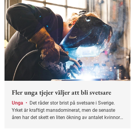
Fler unga tjejer väljer att bli svetsare
Unga
•
Det råder stor brist på svetsare i Sverige.
Yrket är kraftigt mansdominerat, men de senaste
åren har det skett en liten ökning av antalet kvinnor.
På Fredrika Bremergymnasiet söder om Stockholm
pluggar just nu fem tjejer för att bli svetsare.