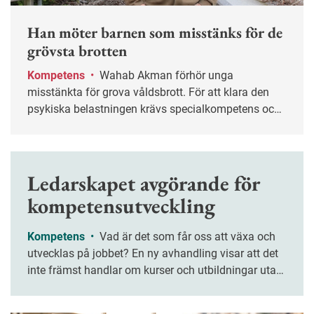
Han möter barnen som misstänks för de
grövsta brotten
Kompetens
•
Wahab Akman förhör unga
misstänkta för grova våldsbrott. För att klara den
psykiska belastningen krävs specialkompetens och
stöd från kollegor.
Ledarskapet avgörande för
kompetensutveckling
Kompetens
•
Vad är det som får oss att växa och
utvecklas på jobbet? En ny avhandling visar att det
inte främst handlar om kurser och utbildningar utan
om ledarskapet. Chefers förmåga att lyssna, stötta
och ge mening åt arbetet är avgörande.