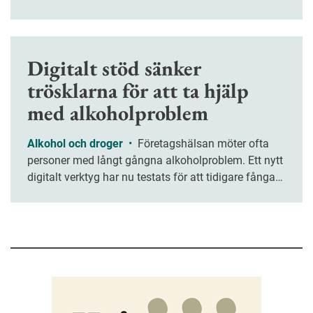
tänkande och kreativitet riskerar att försvagas när vi
överlåter allt fler arbetsuppgifter åt tekniken.
Digitalt stöd sänker
trösklarna för att ta hjälp
med alkoholproblem
Alkohol och droger
•
Företagshälsan möter ofta
personer med långt gångna alkoholproblem. Ett nytt
digitalt verktyg har nu testats för att tidigare fånga
upp medarbetare med riskbruk.