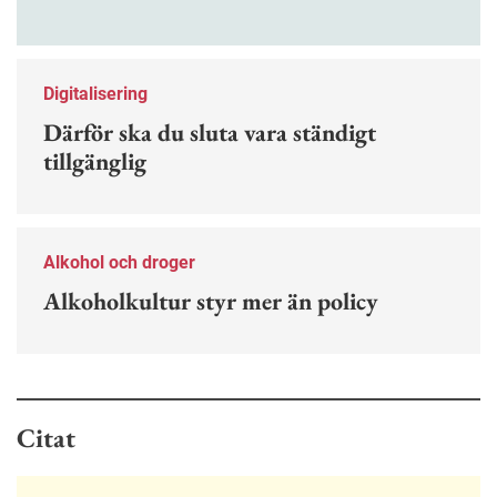
stress och ohälsa. Nu finns en guide för hur man
kan förebygga ohövligt beteende på jobbet.
Digitalisering
Därför ska du sluta vara ständigt
tillgänglig
Alkohol och droger
Alkoholkultur styr mer än policy
Citat