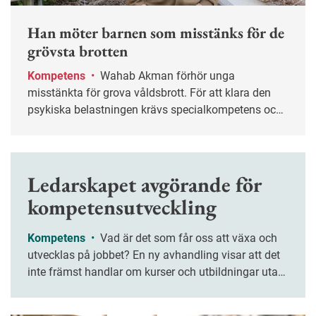
Han möter barnen som misstänks för de
grövsta brotten
Kompetens
•
Wahab Akman förhör unga
misstänkta för grova våldsbrott. För att klara den
psykiska belastningen krävs specialkompetens och
stöd från kollegor.
Ledarskapet avgörande för
kompetensutveckling
Kompetens
•
Vad är det som får oss att växa och
utvecklas på jobbet? En ny avhandling visar att det
inte främst handlar om kurser och utbildningar utan
om ledarskapet. Chefers förmåga att lyssna, stötta
och ge mening åt arbetet är avgörande.