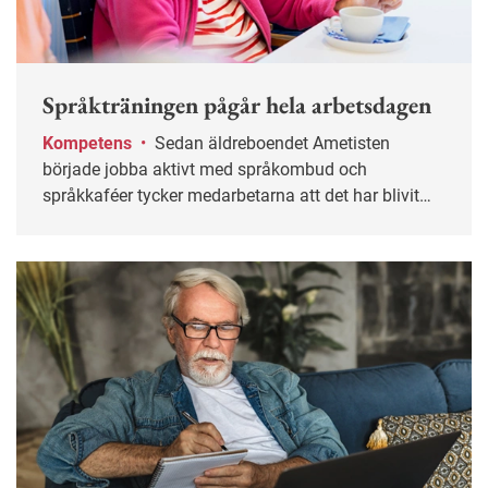
Språkträningen pågår hela arbetsdagen
Kompetens
•
Sedan äldreboendet Ametisten
började jobba aktivt med språkombud och
språkkaféer tycker medarbetarna att det har blivit
roligare att gå till jobbet. Och de boende och deras
anhöriga får en högre kvalitet på vården.