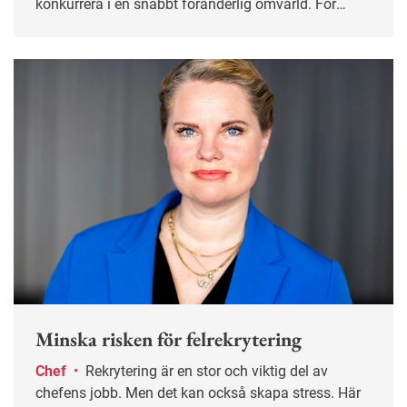
konkurrera i en snabbt föränderlig omvärld. För
gruvbolaget LKAB blev samarbetet med akademin
en viktig del för att utveckla chefers roll i att skapa
och hantera förändring.
Minska risken för felrekrytering
Chef
•
Rekrytering är en stor och viktig del av
chefens jobb. Men det kan också skapa stress. Här