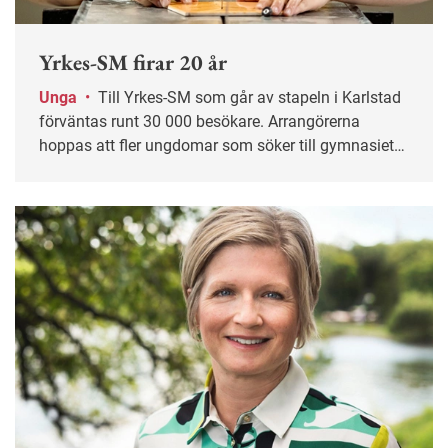
Yrkes-SM firar 20 år
Unga
•
Till Yrkes-SM som går av stapeln i Karlstad
förväntas runt 30 000 besökare. Arrangörerna
hoppas att fler ungdomar som söker till gymnasiet
ska välja en yrkesutbildning. I många branscher är
rekryteringsbehovet skriande stort, säger Pontus
Slättman, ansvarig för tävlingen.