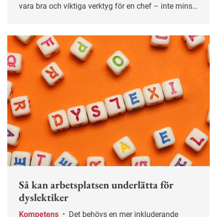
vara bra och viktiga verktyg för en chef – inte minst
för den som är ny i sin roll. Dessutom kan det
minska känslan av ensamhet som lätt uppstår som
chef.
Så kan arbetsplatsen underlätta för
dyslektiker
Kompetens
•
Det behövs en mer inkluderande