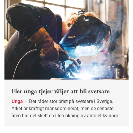
Fler unga tjejer väljer att bli svetsare
Unga
•
Det råder stor brist på svetsare i Sverige.
Yrket är kraftigt mansdominerat, men de senaste
åren har det skett en liten ökning av antalet kvinnor.
På Fredrika Bremergymnasiet söder om Stockholm
pluggar just nu fem tjejer för att bli svetsare.