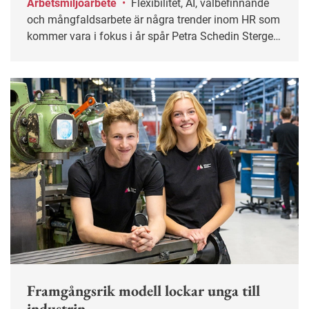
Arbetsmiljöarbete
•
Flexibilitet, AI, välbefinnande
och mångfaldsarbete är några trender inom HR som
kommer vara i fokus i år spår Petra Schedin Stergel,
Sveriges HR-förening.
Framgångsrik modell lockar unga till
industrin