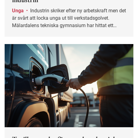
Unga
•
Industrin skriker efter ny arbetskraft men det
är svårt att locka unga ut till verkstadsgolvet.
Mälardalens tekniska gymnasium har hittat ett
framgångsrecept som inte bara får ungdomar att
välja industriyrken – utan även att stanna kvar.