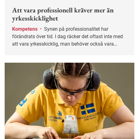
Att vara professionell kräver mer än
yrkesskicklighet
Kompetens
•
Synen på professionalitet har
förändrats över tid. I dag räcker det oftast inte med
att vara yrkesskicklig, man behöver också vara
socialt kompetent, vilja lära sig nya saker och ha ett
gott omdöme.