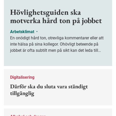
Hövlighetsguiden ska
motverka hård ton på jobbet
Arbetsklimat
•
En onödigt hård ton, otrevliga kommentarer eller att
inte hälsa på sina kollegor. Ohövligt beteende på
jobbet är ofta subtilt men på sikt kan det leda till
stress och ohälsa. Nu finns en guide för hur man
kan förebygga ohövligt beteende på jobbet.
Digitalisering
Därför ska du sluta vara ständigt
tillgänglig