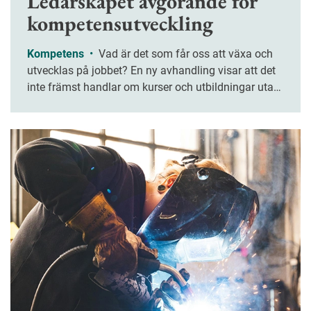
Ledarskapet avgörande för
kompetensutveckling
Kompetens
•
Vad är det som får oss att växa och
utvecklas på jobbet? En ny avhandling visar att det
inte främst handlar om kurser och utbildningar utan
om ledarskapet. Chefers förmåga att lyssna, stötta
och ge mening åt arbetet är avgörande.