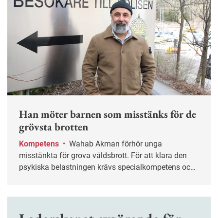
Han möter barnen som misstänks för de
grövsta brotten
Kompetens
•
Wahab Akman förhör unga
misstänkta för grova våldsbrott. För att klara den
psykiska belastningen krävs specialkompetens och
stöd från kollegor.