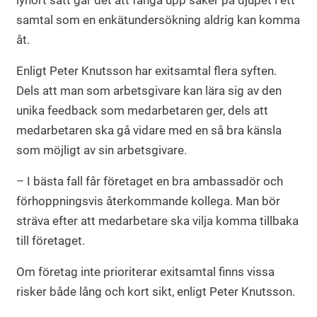
lyhört sätt går det att fånga upp saker på djupet i ett
samtal som en enkätundersökning aldrig kan komma
åt.
Enligt Peter Knutsson har exitsamtal flera syften.
Dels att man som arbetsgivare kan lära sig av den
unika feedback som medarbetaren ger, dels att
medarbetaren ska gå vidare med en så bra känsla
som möjligt av sin arbetsgivare.
– I bästa fall får företaget en bra ambassadör och
förhoppningsvis återkommande kollega. Man bör
sträva efter att medarbetare ska vilja komma tillbaka
till företaget.
Om företag inte prioriterar exitsamtal finns vissa
risker både lång och kort sikt, enligt Peter Knutsson.