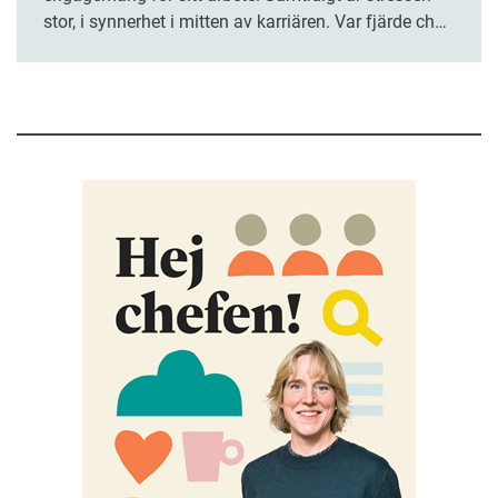
stor, i synnerhet i mitten av karriären. Var fjärde chef
upplever att de sällan hinner slutföra sina
arbetsuppgifter, enligt en ny rapport.