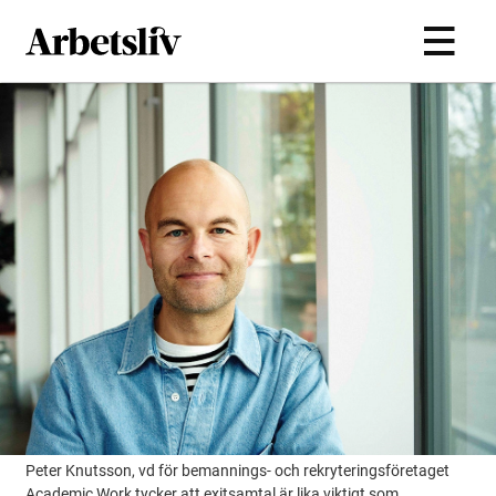
Hoppa till huvudinnehållet
Peter Knutsson, vd för bemannings- och rekryteringsföretaget
Academic Work tycker att exitsamtal är lika viktigt som