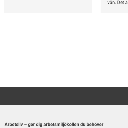
inte går att vila bort.
vän. Det är
sänks för 
Carlbring 
användning
vad hände
lagras och
av att frå
vara oss ti
Arbetsliv – ger dig arbetsmiljökollen du behöver