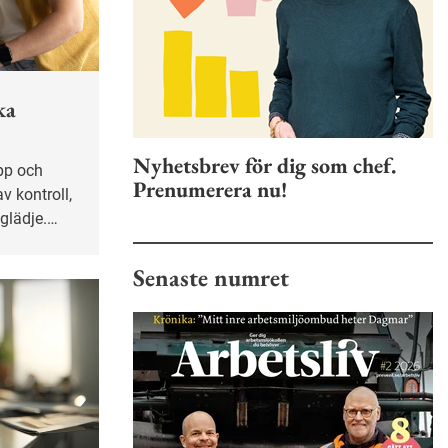
ka
Nyhetsbrev för dig som chef.
Prenumerera nu!
v kontroll,
glädje.
v det
t är högt.
Senaste numret