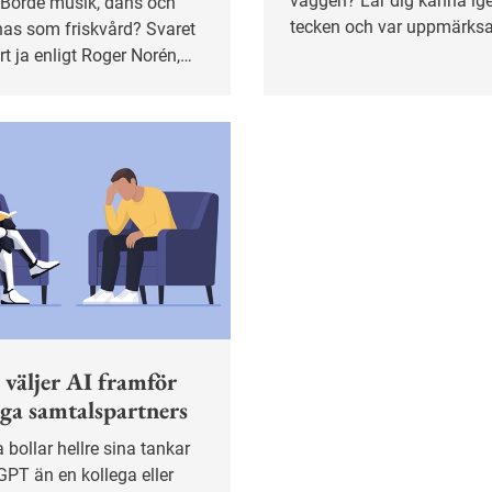
väggen? Lär dig känna ige
tecken och var uppmärks
nas som friskvård? Svaret
stressignaler som dålig 
rt ja enligt Roger Norén,
sviktande humör, så du k
iteå kommuns konserthus.
i tid.
r väljer AI framför
ga samtalspartners
PT än en kollega eller