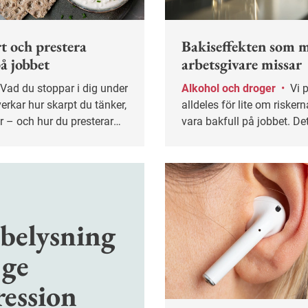
t och prestera
Bakiseffekten som 
å jobbet
arbetsgivare missar
Alkohol och droger
•
Vi pratar
rkar hur skarpt du tänker,
alldeles för lite om risker
 – och hur du presterar
vara bakfull på jobbet. De
Anna Sjöström, expert på
alkoholprevention.
belysning
 ge
ression