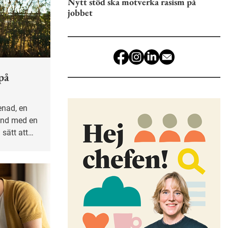
Nytt stöd ska motverka rasism på
jobbet
på
tund med en
sätt att