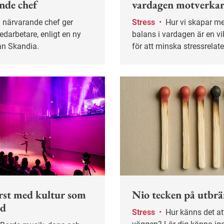
nde chef
vardagen motverkar 
Stress
•
Hur vi skapar mening och
edarbetare, enligt en ny
balans i vardagen är en vi
ån Skandia.
för att minska stressrelat
ohälsa. Det handlar inte 
vad vi gör utan hur och var
en ny avhandling.
örst med kultur som
Nio tecken på utbr
rd
Stress
•
Hur känns det att gå in i