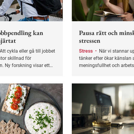
obbpendling kan
Pausa rätt och mins
järtat
stressen
Stress
•
När vi stannar upp och
tor skillnad för
tänker efter ökar känslan a
n. Ny forskning visar ett
meningsfullhet och arbets
amband mellan aktiv
Ändå är reflektion något a
och mindre
första som ryker när tempo
lkning – även hos
som tränar regelbundet på