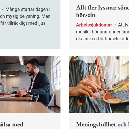
Allt fler lyssnar sön
g
•
Många startar dagen i
hörseln
h mysig belysning. Men
får tillräckligt med ljus
Arbetssjukdomar
•
Att lyssna på
dagen kan det störa
musik i hörlurar under lån
nre klocka.
öka risken för hörselskador
studie från Örebro universi
Ljudvila är viktigt, i synn
man arbetar i en bullrig mi
hälsa med
Meningsfullhet och 