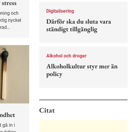
stress
Nu finns en guide för hur man kan
förebygga ohövligt beteende på
Digitalisering
jobbet.
Därför ska du sluta vara
ktig nyckel
erad
ständigt tillgänglig
bara om
för, visar
Alkohol och droger
Alkoholkultur styr mer än
policy
Citat
ändhet