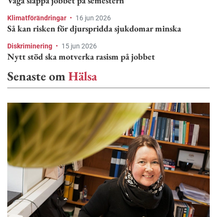
Våga släppa jobbet på semestern
Klimatförändringar
•
16 jun 2026
Så kan risken för djurspridda sjukdomar minska
Diskriminering
•
15 jun 2026
Nytt stöd ska motverka rasism på jobbet
Senaste om
Hälsa