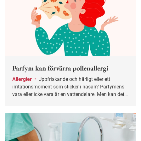
Parfym kan förvärra pollenallergi
Allergier
•
Uppfriskande och härligt eller ett
irritationsmoment som sticker i näsan? Parfymens
vara eller icke vara är en vattendelare. Men kan det
rent av bli ett arbetsmiljöproblem? Vi frågade
Liselott Florén på Astma- och allergiförbundet.