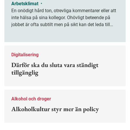
Arbetsklimat
•
En onödigt hård ton, otrevliga kommentarer eller att
inte hälsa på sina kollegor. Ohövligt beteende på
jobbet är ofta subtilt men på sikt kan det leda till
stress och ohälsa. Nu finns en guide för hur man
kan förebygga ohövligt beteende på jobbet.
Digitalisering
Därför ska du sluta vara ständigt
tillgänglig
Alkohol och droger
Alkoholkultur styr mer än policy