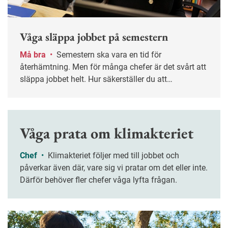
Våga släppa jobbet på semestern
Må bra
•
Semestern ska vara en tid för
återhämtning. Men för många chefer är det svårt att
släppa jobbet helt. Hur säkerställer du att
verksamheten fungerar utan din närvaro – och att
ledigheten verkligen blir ledig? Nyckelordet är
planering.
Våga prata om klimakteriet
Chef
•
Klimakteriet följer med till jobbet och
påverkar även där, vare sig vi pratar om det eller inte.
Därför behöver fler chefer våga lyfta frågan.