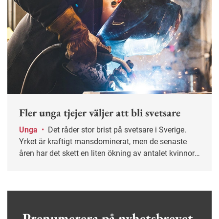
Fler unga tjejer väljer att bli svetsare
Unga
•
Det råder stor brist på svetsare i Sverige.
Yrket är kraftigt mansdominerat, men de senaste
åren har det skett en liten ökning av antalet kvinnor.
På Fredrika Bremergymnasiet söder om Stockholm
pluggar just nu fem tjejer för att bli svetsare.
Prenumerera på nyhetsbrevet