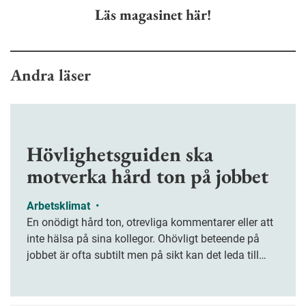
Läs magasinet här!
Andra läser
Hövlighetsguiden ska
motverka hård ton på jobbet
Arbetsklimat
•
En onödigt hård ton, otrevliga kommentarer eller att
inte hälsa på sina kollegor. Ohövligt beteende på
jobbet är ofta subtilt men på sikt kan det leda till
stress och ohälsa. Nu finns en guide för hur man
kan förebygga ohövligt beteende på jobbet.