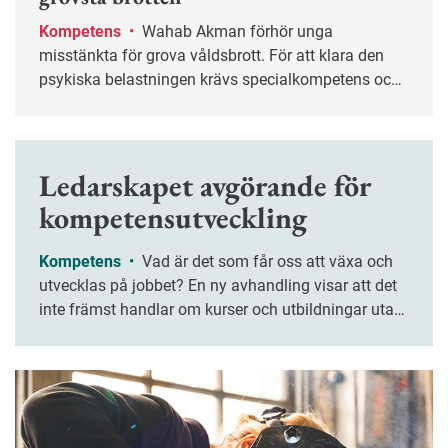
Kompetens
•
Wahab Akman förhör unga
misstänkta för grova våldsbrott. För att klara den
psykiska belastningen krävs specialkompetens och
stöd från kollegor.
Ledarskapet avgörande för
kompetensutveckling
Kompetens
•
Vad är det som får oss att växa och
utvecklas på jobbet? En ny avhandling visar att det
inte främst handlar om kurser och utbildningar utan
om ledarskapet. Chefers förmåga att lyssna, stötta
och ge mening åt arbetet är avgörande.