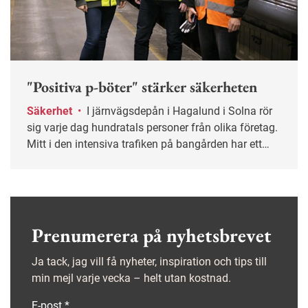
"Positiva p-böter" stärker säkerheten
Säkerhet
•
I järnvägsdepån i Hagalund i Solna rör
sig varje dag hundratals personer från olika företag.
Mitt i den intensiva trafiken på bangården har ett
gemensamt säkerhetsarbete tagit form som gett
tydliga resultat. På kort tid har de säkra beteendena
mer än fördubblats.
Prenumerera på nyhetsbrevet
Ja tack, jag vill få nyheter, inspiration och tips till
min mejl varje vecka – helt utan kostnad.
E-post
*