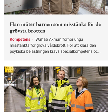
Han möter barnen som misstänks för de
grövsta brotten
Kompetens
•
Wahab Akman förhör unga
misstänkta för grova våldsbrott. För att klara den
psykiska belastningen krävs specialkompetens och
stöd från kollegor.