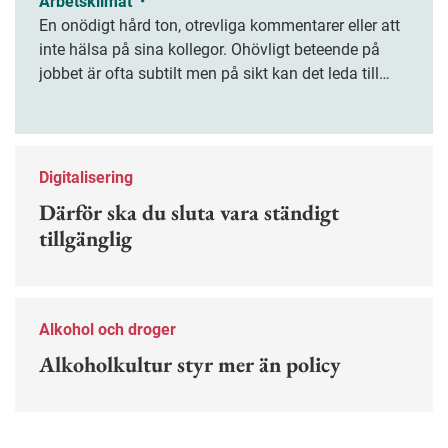
Arbetsklimat
•
En onödigt hård ton, otrevliga kommentarer eller att
inte hälsa på sina kollegor. Ohövligt beteende på
jobbet är ofta subtilt men på sikt kan det leda till
stress och ohälsa. Nu finns en guide för hur man
kan förebygga ohövligt beteende på jobbet.
Digitalisering
Därför ska du sluta vara ständigt
tillgänglig
Alkohol och droger
Alkoholkultur styr mer än policy