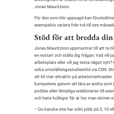
Jonas Mauritzson.
För den som blir uppsagd kan förutsättni
exempelvis variera från två till sex månade
Stöd för att bredda di
Jonas Mauritzson uppmuntrar till att ta till
en nystart och ställa dig frågan: Vad vill 
arbetsplats eller vill jag testa något nytt
söka omställningsstudiestöd via CSN. Stöd
att bli mer attraktiv på arbets­­marknaden
kompetens genom att lära av andra som ha
poddar eller lämpliga webbinarier till e
och hans kollegor får är hur man skriver et
– Du kanske inte har sökt jobb på 5, 10 ell