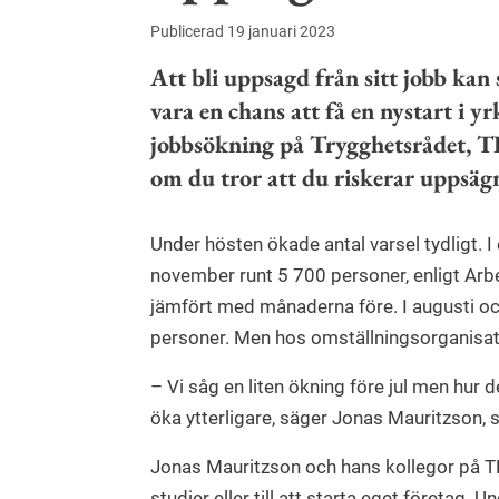
Publicerad 19 januari 2023
Att bli uppsagd från sitt jobb ka
vara en chans att få en nystart i yr
jobbsökning på Trygghetsrådet, TR
om du tror att du riskerar uppsäg
Under hösten ökade antal varsel tydligt. 
november runt 5 700 personer, enligt Arbe
jämfört med månaderna före. I augusti o
personer. Men hos omställningsorganisat
– Vi såg en liten ökning före jul men hur d
öka ytterligare, säger Jonas Mauritzson, 
Jonas Mauritzson och hans kollegor på TRR
studier eller till att starta eget företag.