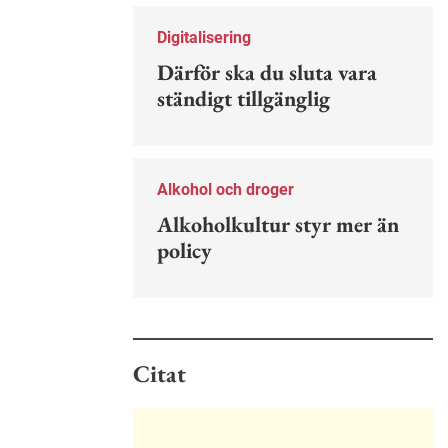
Nu finns en guide för hur man kan
förebygga ohövligt beteende på
Digitalisering
jobbet.
Därför ska du sluta vara
ständigt tillgänglig
Alkohol och droger
Alkoholkultur styr mer än
policy
Citat