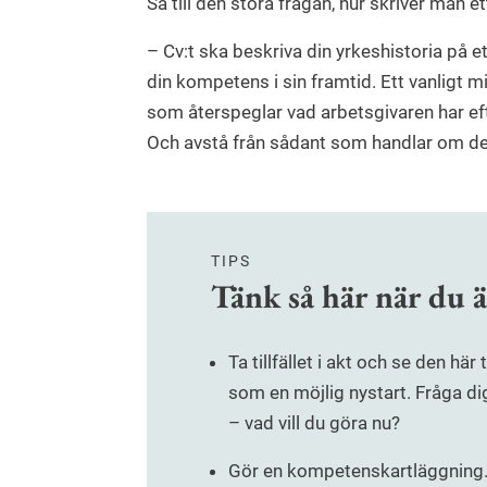
Så till den stora frågan, hur skriver man et
– Cv:t ska beskriva din yrkeshistoria på 
din kompetens i sin framtid. Ett vanligt m
som återspeglar vad arbetsgivaren har eft
Och avstå från sådant som handlar om det
TIPS
Tänk så här när du ä
Ta tillfället i akt och se den här 
som en möjlig nystart. Fråga dig
– vad vill du göra nu?
Gör en kompetenskartläggning.