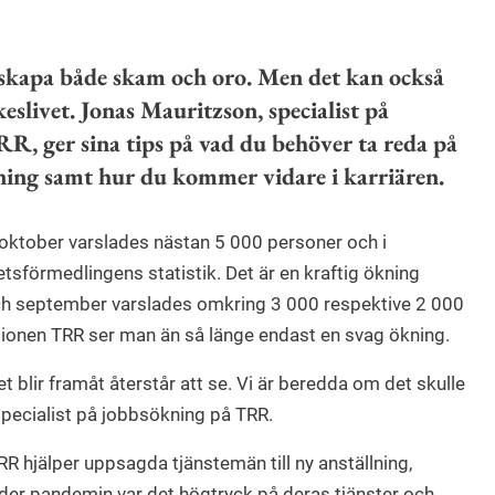
n skapa både skam och oro. Men det kan också
keslivet. Jonas Mauritzson, specialist på
R, ger sina tips på vad du behöver ta reda på
ning samt hur du kommer vidare i karriären.
I oktober varslades nästan 5 000 personer och i
tsförmedlingens statistik. Det är en kraftig ökning
ch september varslades omkring 3 000 respektive 2 000
ionen TRR ser man än så länge endast en svag ökning.
et blir framåt återstår att se. Vi är beredda om det skulle
specialist på jobbsökning på TRR.
 hjälper uppsagda tjänstemän till ny anställning,
 Under pandemin var det högtryck på deras tjänster och