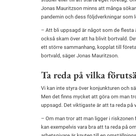
Jonas Mauritzson minns att många sökand
pandemin och dess följdverkningar som le
– Att bli uppsagd är något som de flesta
också skam över att ha blivit bortvald. De
ett större sammanhang, kopplat till företa
bortvald, säger Jonas Mauritzson.
Ta reda på vilka föruts
Vi kan inte styra över konjunkturen och sä
Men det finns mycket att göra om man tror 
uppsagd. Det viktigaste är att ta reda på 
– Om man tror att man ligger i riskzonen 
kan exempelvis vara bra att ta reda på om
arbetsgivare är knuten till en omställnin