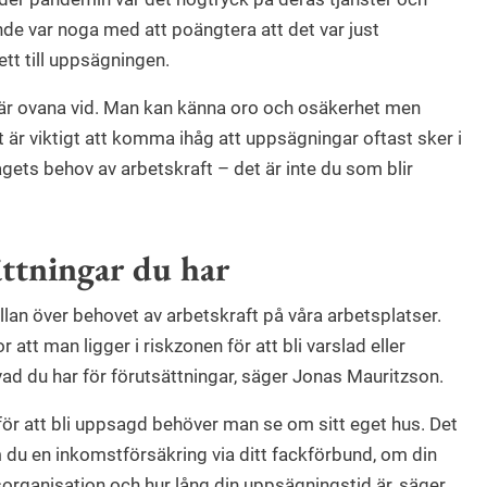
e var noga med att poängtera att det var just
tt till uppsägningen.
 är ovana vid. Man kan känna oro och osäkerhet men
t är viktigt att komma ihåg att uppsägningar oftast sker i
gets behov av arbetskraft – det är inte du som blir
ättningar du har
llan över behovet av arbetskraft på våra arbetsplatser.
att man ligger i riskzonen för att bli varslad eller
vad du har för förutsättningar, säger Jonas Mauritzson.
för att bli uppsagd behöver man se om sitt eget hus. Det
 du en inkomstförsäkring via ditt fackförbund, om din
gsorganisation och hur lång din uppsägningstid är, säger