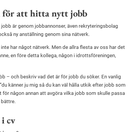
 för att hitta nytt jobb
t jobb är genom jobbannonser, även rekryteringsbolag
också ny anställning genom sina nätverk.
nte har något nätverk. Men de allra flesta av oss har det
anne, en före detta kollega, någon i idrottsföreningen,
obb – och beskriv vad det är för jobb du söker. En vanlig
 ”du känner ju mig så du kan väl hålla utkik efter jobb som
rt för någon annan att avgöra vilka jobb som skulle passa
 bättre.
 i cv