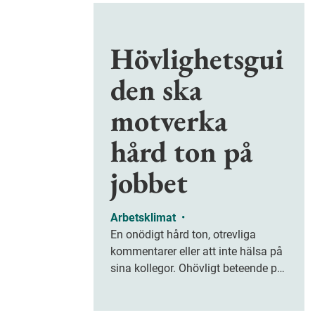
Hövlighetsgui
den ska
motverka
hård ton på
jobbet
Arbetsklimat
•
En onödigt hård ton, otrevliga
kommentarer eller att inte hälsa på
sina kollegor. Ohövligt beteende på
jobbet är ofta subtilt men på sikt
kan det leda till stress och ohälsa.