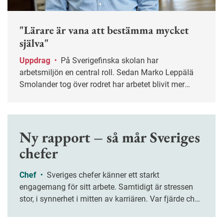
"Lärare är vana att bestämma mycket
själva"
Uppdrag
•
På Sverigefinska skolan har
arbetsmiljön en central roll. Sedan Marko Leppälä
Smolander tog över rodret har arbetet blivit mer
systematiskt.
Ny rapport – så mår Sveriges
chefer
Chef
•
Sveriges chefer känner ett starkt
engagemang för sitt arbete. Samtidigt är stressen
stor, i synnerhet i mitten av karriären. Var fjärde chef
upplever att de sällan hinner slutföra sina
arbetsuppgifter, enligt en ny rapport.