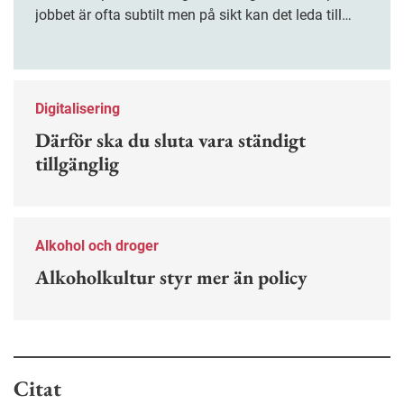
jobbet är ofta subtilt men på sikt kan det leda till
stress och ohälsa. Nu finns en guide för hur man
kan förebygga ohövligt beteende på jobbet.
Digitalisering
Därför ska du sluta vara ständigt
tillgänglig
Alkohol och droger
Alkoholkultur styr mer än policy
Citat