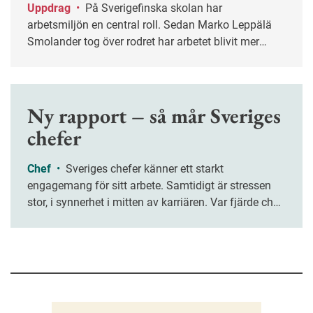
Uppdrag
•
På Sverigefinska skolan har
arbetsmiljön en central roll. Sedan Marko Leppälä
Smolander tog över rodret har arbetet blivit mer
systematiskt.
Ny rapport – så mår Sveriges
chefer
Chef
•
Sveriges chefer känner ett starkt
engagemang för sitt arbete. Samtidigt är stressen
stor, i synnerhet i mitten av karriären. Var fjärde chef
upplever att de sällan hinner slutföra sina
arbetsuppgifter, enligt en ny rapport.