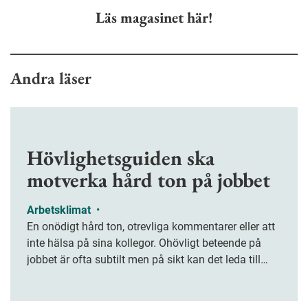
Läs magasinet här!
Andra läser
Hövlighetsguiden ska
motverka hård ton på jobbet
Arbetsklimat
•
En onödigt hård ton, otrevliga kommentarer eller att
inte hälsa på sina kollegor. Ohövligt beteende på
jobbet är ofta subtilt men på sikt kan det leda till
stress och ohälsa. Nu finns en guide för hur man
kan förebygga ohövligt beteende på jobbet.