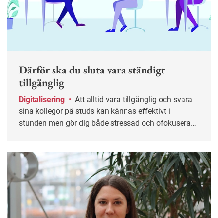
Därför ska du sluta vara ständigt
tillgänglig
Digitalisering
•
Att alltid vara tillgänglig och svara
sina kollegor på studs kan kännas effektivt i
stunden men gör dig både stressad och ofokuserad.
Ofta helt i onödan. Här får du tips på hur du kan
sätta gränser och skapa ett mer hållbart sätt att vara
tillgänglig på jobbet.