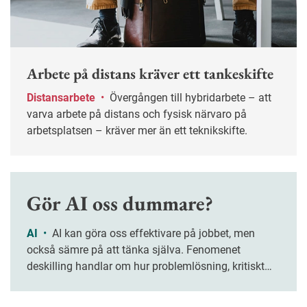
Arbete på distans kräver ett tankeskifte
Distansarbete
•
Övergången till hybridarbete – att
varva arbete på distans och fysisk närvaro på
arbetsplatsen – kräver mer än ett teknikskifte.
Gör AI oss dummare?
AI
•
AI kan göra oss effektivare på jobbet, men
också sämre på att tänka själva. Fenomenet
deskilling handlar om hur problemlösning, kritiskt
tänkande och kreativitet riskerar att försvagas när vi
överlåter allt fler arbetsuppgifter åt tekniken.