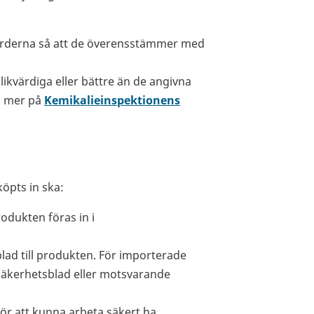
ärderna så att de överensstämmer med
likvärdiga eller bättre än de angivna
äs mer på
Kemikalieinspektionens
öpts in ska:
odukten föras in i
lad till produkten. För importerade
äkerhetsblad eller motsvarande
ör att kunna arbeta säkert ha