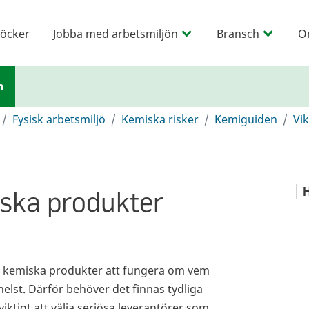
öcker
Jobba med arbetsmiljön
Bransch
O
n
Fysisk arbetsmiljö
Kemiska risker
Kemiguiden
Vik
iska produkter
H
för kemiska produkter att fungera om vem
elst. Därför behöver det finnas tydliga
viktigt att välja seriösa leverantörer som