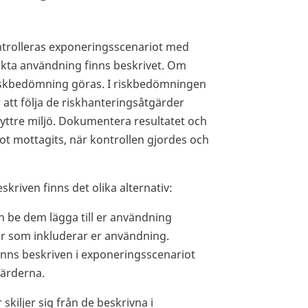
ntrolleras exponeringsscenariot med
kta användning finns beskrivet. Om
iskbedömning göras. I riskbedömningen
 att följa de riskhanteringsåtgärder
yttre miljö. Dokumentera resultatet och
t mottagits, när kontrollen gjordes och
kriven finns det olika alternativ:
 be dem lägga till er användning
tör som inkluderar er användning.
inns beskriven i exponeringsscenariot
gärderna.
kiljer sig från de beskrivna i