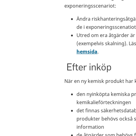
exponeringsscenariot:
Ändra riskhanteringsåtg
de i exponeringsscenatiot
Utred om era åtgärder är 
(exempelvis skalning). L
hemsida
.
Efter inköp
När en ny kemisk produkt har k
den nyinköpta kemiska pr
kemikalieförteckningen
det finnas säkerhetsdatab
produkter behövs också s
information
de åtgärder som behövs f