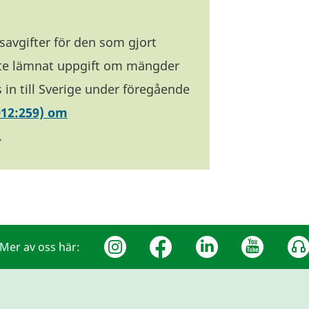
avgifter för den som gjort
te lämnat uppgift om mängder
ts in till Sverige under föregående
012:259) om
.
Mer av oss här: