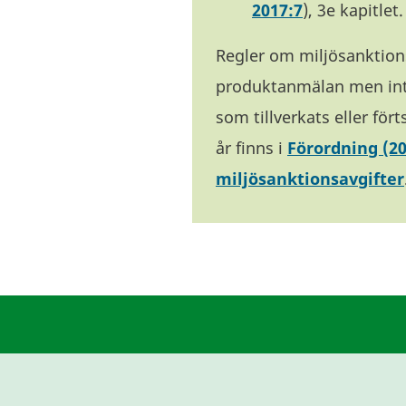
2017:7
), 3e kapitlet.
Regler om miljösanktions
produktanmälan men in
som tillverkats eller för
år finns i
Förordning (2
miljösanktionsavgifter