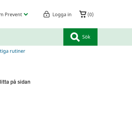
m Prevent
Logga in
(
0
)
Sök
tiga rutiner
itta på sidan