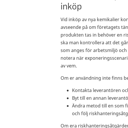
inköp
Vid inköp av nya kemikalier ko
avseende på om företagets tän
produkten tas in behöver en r
ska man kontrollera att det går
som anges för arbetsmiljö och 
notera när exponeringsscenario
av vem.
Om er användning inte finns bes
Kontakta leverantören och
Byt till en annan leveran
Ändra metod till en som f
och följ riskhanteringsåt
Om era riskhanteringsåtgärder s