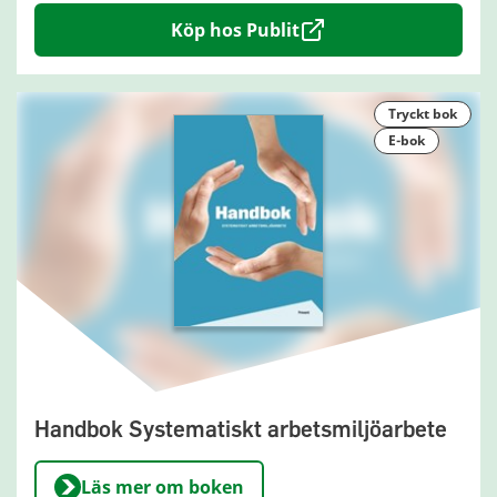
Köp hos Publit
tryckt bok
e-bok
Handbok Systematiskt arbetsmiljöarbete
Läs mer om boken