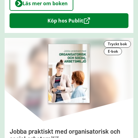
Läs mer om boken
Köp hos Publit
tryckt bok
e-bok
Jobba praktiskt med organisatorisk och