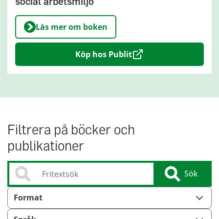
social arbetsmiljö
Läs mer om boken
Köp hos Publit
Filtrera på böcker och
publikationer
Sök
Sök
Format