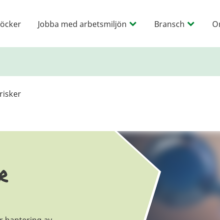
öcker
Jobba med arbetsmiljön
Bransch
O
risker
r