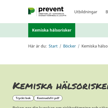
Hoppa till huvudinnehållet
Utbildningar
B
Kemiska hälsorisker
Här är du:
Start
Böcker
Kemiska hälso
Kemiska hälsoriske
tryckt bok
kostnadsfri pdf