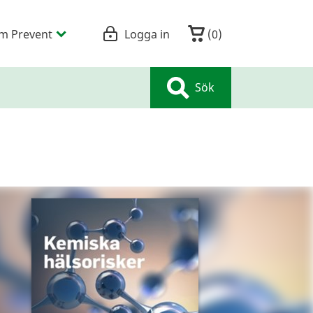
m Prevent
Logga in
(
0
)
Sök