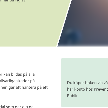
 hantering av
 kan bildas på alla
llvarliga skador på
Du köper boken via vå
nen går att hantera på ett
har konto hos Prevent 
Publit.
rial som ger dig de