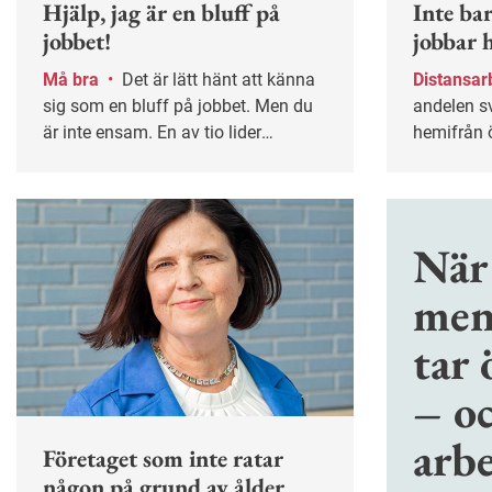
Hjälp, jag är en bluff på
Inte ba
jobbet!
jobbar 
Må bra
•
Det är lätt hänt att känna
Distansar
sig som en bluff på jobbet. Men du
andelen s
är inte ensam. En av tio lider
hemifrån ö
ständigt av bluffsyndrom och åtta
Och öknin
av tio personer känner sig som en
gäller int
bluff då och då.
också arb
offentliga
När
Internetsti
men
tar 
– o
arbe
Företaget som inte ratar
någon på grund av ålder