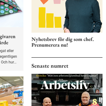
sgivaren
Nyhetsbrev för dig som chef.
ärde
Prenumerera nu!
 egentligen
? Och hur
Senaste numret
ren
et?