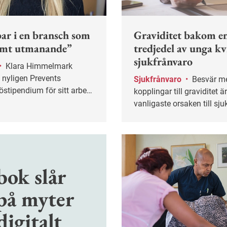
bar i en bransch som
Graviditet bakom e
emt utmanande”
tredjedel av unga k
sjukfrånvaro
•
Klara Himmelmark
s nyligen Prevents
Sjukfrånvaro
•
Besvär med
östipendium för sitt arbete
kopplingar till graviditet ä
.
vanligaste orsaken till sj
hos kvinnor i fertil ålder. I
fallen beror sjukskrivning
foglossning.
bok slår
 på myter
igitalt