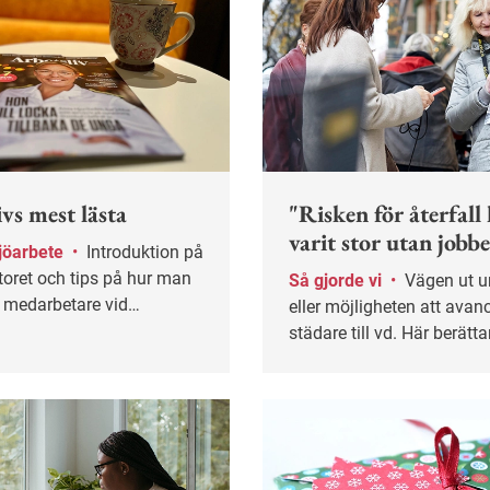
vs mest lästa
"Risken för återfall
varit stor utan jobbe
jöarbete
•
Introduktion på
toret och tips på hur man
Så gjorde vi
•
Vägen ut ur missbruk
a medarbetare vid
eller möjligheten att avan
a. Här är några av höstens
städare till vd. Här berätta
artiklar.
personer vad jobbet betytt