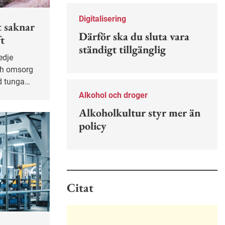
Nu finns en guide för hur man kan
förebygga ohövligt beteende på
Digitalisering
t saknar
jobbet.
Därför ska du sluta vara
ft
ständigt tillgänglig
ch omsorg
ed tunga
Alkohol och droger
t
Alkoholkultur styr mer än
policy
Citat