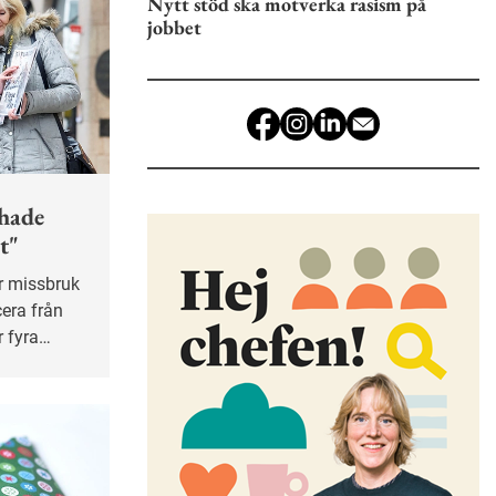
Nytt stöd ska motverka rasism på
jobbet
 hade
t"
cera från
r fyra
 för dem.