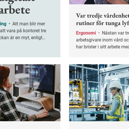
arbete
Var tredje vårdenhe
rutiner för tunga ly
ring
•
Att man blir mer
 att vara på kontoret tre
Ergonomi
•
Nästan var tredje
ckan är en myt, enligt
arbetsgivare inom vård o
a till en ny bok om digitalt
har brister i sitt arbete m
lyft av patienter och
personförflyttningar, enlig
Arbetsmiljöverket.