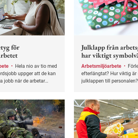
tyg för
Julklapp från arbet
arbetet
har viktigt symbolv
bete
•
Hela nio av tio med
Arbetsmiljöarbete
•
Förlegat eller
ordsjobb uppger att de kan
efterlängtat? Hur viktig är
ra jobb när de arbetar
julklappen till personalen
et framkommer av
reagerar vi om arbetsgiva
överkets
skänker gåvan bort i ställ
jöundersökning.