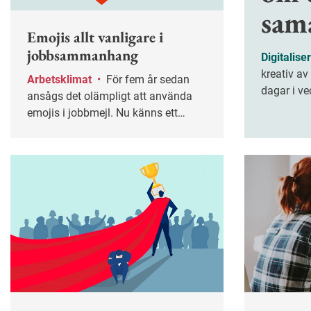
sam
Emojis allt vanligare i
jobbsammanhang
Digitalise
kreativ av
Arbetsklimat
•
För fem år sedan
dagar i ve
ansågs det olämpligt att använda
författarn
emojis i jobbmejl. Nu känns ett
arbete.
meddelande utan en emoji
bristfälligt. Men hur väljer man rätt?
Och vad betyder emojisarna?