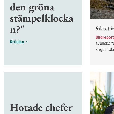
den gröna
stämpelklocka
n?"
Siktet i
Bildrepor
Krönika
•
svenska f
kriget i U
uppger ock
karriär in
alltid vel
Eliasson s
Livgardet.
under en 
Utö.
Hotade chefer