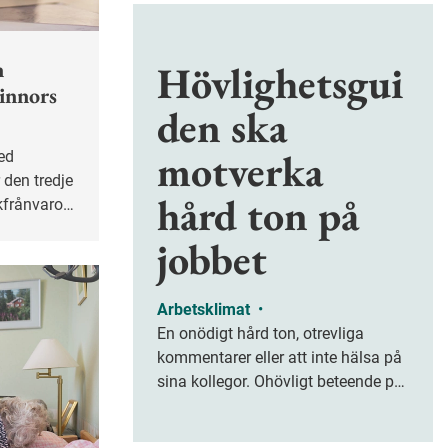
n
Hövlighetsgui
vinnors
den ska
motverka
r den tredje
hård ton på
ukfrånvaro
 hälften av
jobbet
en på
Arbetsklimat
•
En onödigt hård ton, otrevliga
kommentarer eller att inte hälsa på
sina kollegor. Ohövligt beteende på
jobbet är ofta subtilt men på sikt
kan det leda till stress och ohälsa.