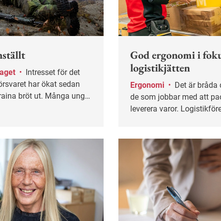
nställt
God ergonomi i foku
logistikjätten
taget
•
Intresset för det
örsvaret har ökat sedan
Ergonomi
•
Det är bråda dagar för
kraina bröt ut. Många unga
de som jobbar med att pa
så att de lockas av en
leverera varor. Logistikfö
om försvaret. – Jag har
Express har tagit fram tre
at göra lumpen, säger Elias
ergonomifilmer för att fö
om gör sin värnplikt på
skador.
 Arbetsliv fick följa med
dag med skjutövningar på