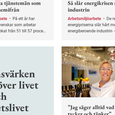
ra tjänstemän som
Så slår energikrisen
hemifrån
industrin
bete
•
På ett år har
Arbetsmiljöarbete
•
De rekordhöga
venskar som arbetar
energipriserna slår hårt m
kat från 51 till 57 procent.
energiberoende industrin 
gen av distansarbete
leda till nya arbetsmiljöris
e enbart tjänstemän utan
etare och
nställda, enligt
ftelsen.
svärken
över livet
ch
tslivet
”Jag säger alltid vad
tycker och tänker”