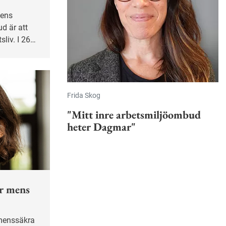
d är att
sliv. I 26
itris på
ckholm.
Frida Skog
"Mitt inre arbetsmiljöombud
heter Dagmar"
ar mens