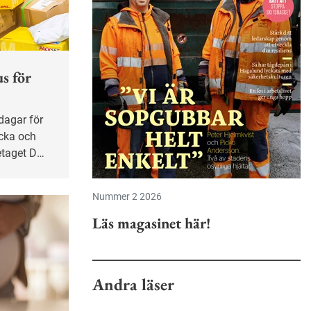
s för
cka och
retaget DHL
rebygga
Nummer 2 2026
Läs magasinet här!
Andra läser