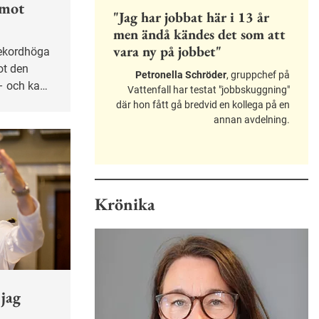
 mot
"Jag har jobbat här i 13 år
men ändå kändes det som att
vara ny på jobbet"
ot den
Petronella Schröder
, gruppchef på
– och kan
Vattenfall har testat "jobbskuggning"
ker.
där hon fått gå bredvid en kollega på en
annan avdelning.
Krönika
 jag