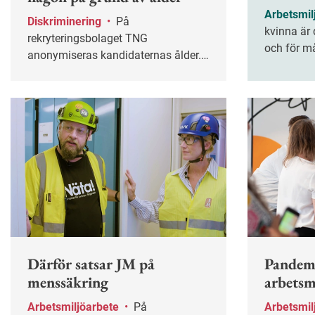
Arbetsmil
Diskriminering
•
På
kvinna är
rekryteringsbolaget TNG
och för m
anonymiseras kandidaternas ålder.
relationer 
Syftet är att undvika
svårt att 
åldersdiskriminering – både
har mens 
medveten och omedveten.
Återkomma
sjukskrivn
Därför satsar JM på
Pandemi
menssäkring
arbetsm
Arbetsmiljöarbete
•
På
Arbetsmil