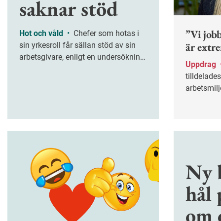
saknar stöd
”Vi job
Hot och våld
•
Chefer som hotas i
är extr
sin yrkesroll får sällan stöd av sin
arbetsgivare, enligt en undersökning
Uppdrag
från Ledarna.
tilldelade
arbetsmilj
på Främja
Ny 
hål
om d