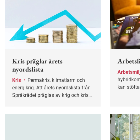
Kris präglar årets
Arbetsli
nyordslista
Arbetsmil
hybridkon
Kris
•
Permakris, klimatlarm och
kan stött
energikrig. Att årets nyordslista från
skilsmäss
Språkrådet präglas av krig och kris
mest lästa 
är tydligt.