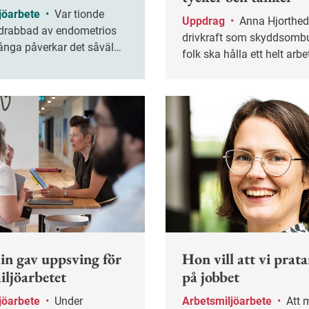
jöarbete
•
Var tionde
Uppdrag
•
Anna Hjorthedens
 drabbad av endometrios
drivkraft som skyddsombu
ånga påverkar det såväl
folk ska hålla ett helt arbet
som arbetsliv rejält. Det är
år har hon jobbat som serv
vara på topp de dagar man
restaurang Sturehof i Sto
och smärtan är som värst.
nde perioder av
ing är inte ovanligt.
n gav uppsving för
Hon vill att vi prat
iljöarbetet
på jobbet
jöarbete
•
Under
Arbetsmiljöarbete
•
Att menssäkra