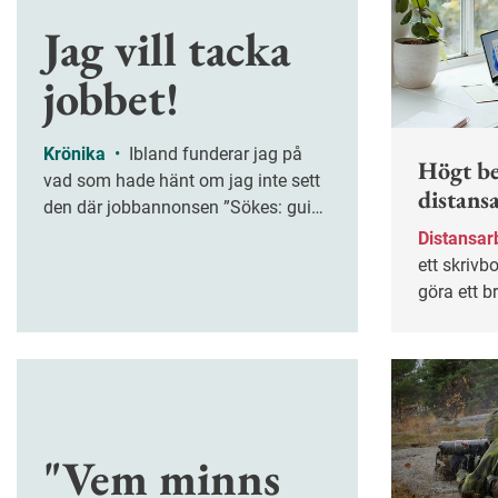
Jag vill tacka
jobbet!
Krönika
•
Ibland funderar jag på
Högt be
vad som hade hänt om jag inte sett
distans
den där jobbannonsen ”Sökes: guide
på tyska och engelska” på en
Distansar
anslagstavla på universitetet.
ett skrivb
göra ett b
hemma. D
Arbetsmilj
arbetsmil
"Vem minns