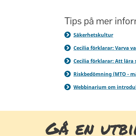
Tips på mer info
Säkerhetskultur
Cecilia förklarar: Varva v
Cecilia förklarar: Att lära
Riskbedömning (MTO - mä
Webbinarium om introdu
Gå en utbi