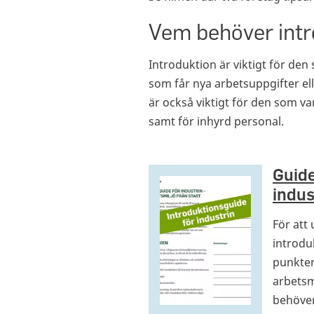
Vem behöver intr
Introduktion är viktigt för den
som får nya arbetsuppgifter ell
är också viktigt för den som var
samt för inhyrd personal.
Guide
indus
För att 
introdu
punkter
arbetsm
behöver