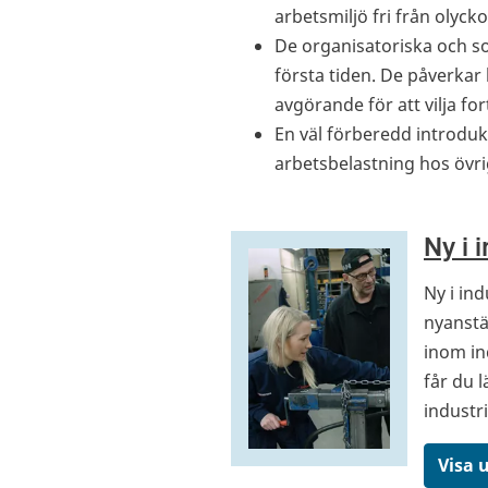
arbetsmiljö fri från olyck
De organisatoriska och so
första tiden. De påverkar
avgörande för att vilja for
En väl förberedd introduk
arbetsbelastning hos övri
Ny i 
Ny i in
nyanstä
inom ind
får du 
industri
Visa 