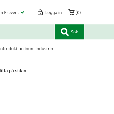
m Prevent
Logga in
(
0
)
Sök
Introduktion inom industrin
itta på sidan