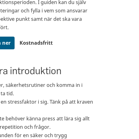
ktionsperioden. I guiden kan du själv
teringar och fylla i vem som ansvarar
pektive punkt samt när det ska vara
ört.
 ner
Kostnadsfritt
ra introduktion
ter, säkerhetsrutiner och komma in i
a tid.
n stressfaktor i sig. Tänk på att kraven
nte behöver känna press att lära sig allt
 repetition och frågor.
unden för en säker och trygg