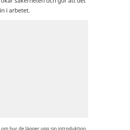
 ökar säkerheten och gör att det
 i arbetet.
r om hur de lägger upp sin introduktion.