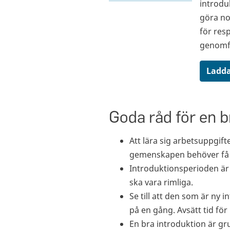
introdu
göra no
för res
genomf
Ladda
Goda råd för en b
Att lära sig arbetsuppgif
gemenskapen behöver få t
Introduktionsperioden är e
ska vara rimliga.
Se till att den som är ny i
på en gång. Avsätt tid för
En bra introduktion är gr