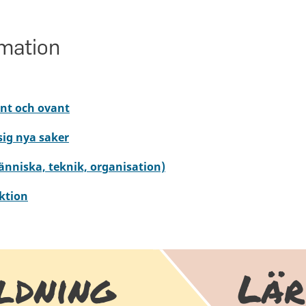
rmation
ant och ovant
 sig nya saker
nniska, teknik, organisation)
ktion
ldning
Lär