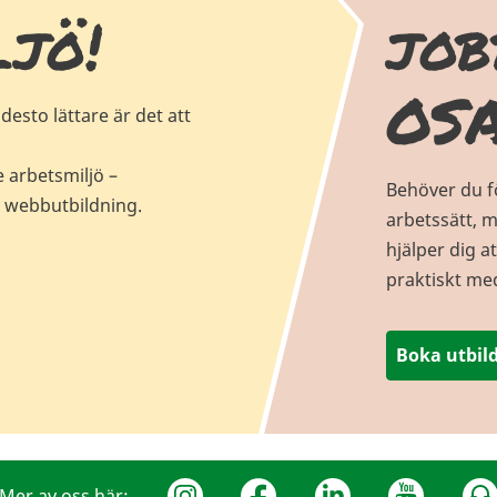
ljö!
job
OSA
esto lättare är det att
 arbetsmiljö –
Behöver du f
 webbutbildning.
arbetssätt, 
hjälper dig a
praktiskt med
Boka utbil
Mer av oss här: