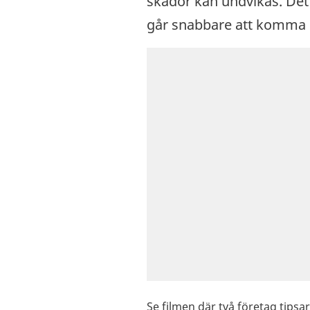
skador kan undvikas. Det
går snabbare att komma in
Se filmen där två företag tipsa