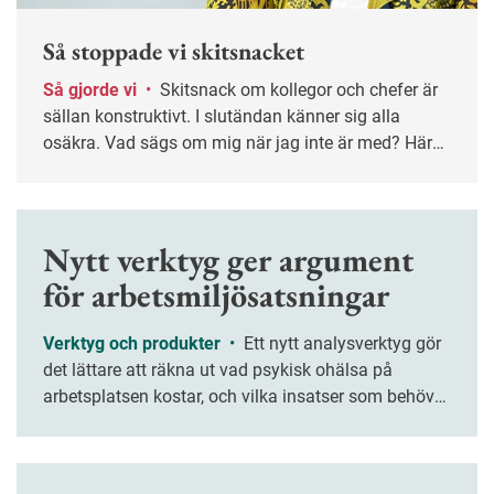
Så stoppade vi skitsnacket
Så gjorde vi
•
Skitsnack om kollegor och chefer är
sällan konstruktivt. I slutändan känner sig alla
osäkra. Vad sägs om mig när jag inte är med? Här
berättar fyra företag om hur de gjort för att stoppa
skitsnacket på jobbet.
Nytt verktyg ger argument
för arbetsmiljösatsningar
Verktyg och produkter
•
Ett nytt analysverktyg gör
det lättare att räkna ut vad psykisk ohälsa på
arbetsplatsen kostar, och vilka insatser som behövs.
Verktyget bygger på forskning om arbetsmiljö och
ekonomi.