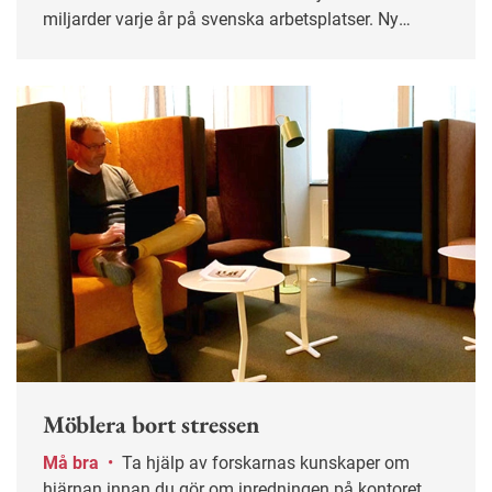
miljarder varje år på svenska arbetsplatser. Ny
forskning visar att det finns psykologiska
förklaringar till stöld på jobbet.
Möblera bort stressen
Må bra
•
Ta hjälp av forskarnas kunskaper om
hjärnan innan du gör om inredningen på kontoret.