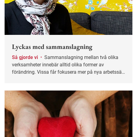
Lyckas med sammanslagning
Så gjorde vi
•
Sammanslagning mellan två olika
verksamheter innebär alltid olika former av
förändring. Vissa får fokusera mer på nya arbetssätt
och system, andra kanske drabbas av
personalnedskärningar. Fyra företag berättar vad
som hände efter sammanslagningen och vad som
är viktigt att arbeta vidare med.