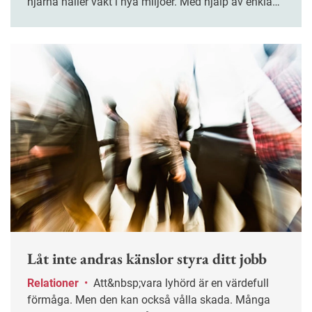
hjärna håller vakt i nya miljöer. Med hjälp av enkla
rutiner kan du sova bättre.
Låt inte andras känslor styra ditt jobb
Relationer
•
Att&nbsp;vara lyhörd är en värdefull
förmåga. Men den kan också vålla skada. Många