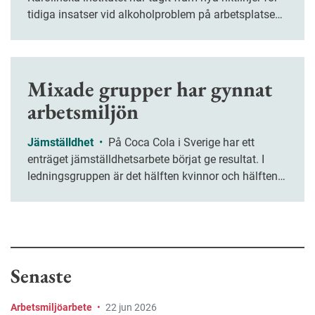
tidiga insatser vid alkoholproblem på arbetsplatsen.
De ska nu införas i det praktiska arbetet så att
missbruk kan uppmärksammas tidigare och
åtgärdas snabbare.
Mixade grupper har gynnat
arbetsmiljön
Jämställdhet
•
På Coca Cola i Sverige har ett
enträget jämställdhetsarbete börjat ge resultat. I
ledningsgruppen är det hälften kvinnor och hälften
män och reglerna vid föräldraledighet har blivit
generösare.
Senaste
Arbetsmiljöarbete
•
22 jun 2026