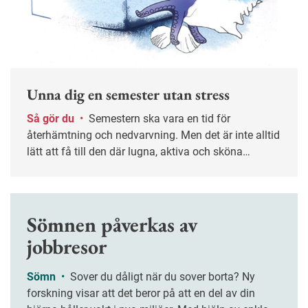
Unna dig en semester utan stress
Så gör du
•
Semestern ska vara en tid för
återhämtning och nedvarvning. Men det är inte alltid
lätt att få till den där lugna, aktiva och sköna
ledigheten som man längtat efter. Här är några tips
på hur du undviker stress i semestertider.
Sömnen påverkas av
jobbresor
Sömn
•
Sover du dåligt när du sover borta? Ny
forskning visar att det beror på att en del av din