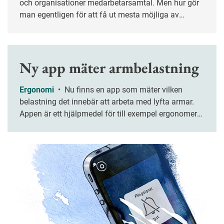
och organisationer medarbetarsamtal. Men hur gör
man egentligen för att få ut mesta möjliga av
samtalen och hur kan man variera så att de inte
bara går på rutin? Fyra företag ger sina bästa
tips.&nbsp;
Ny app mäter armbelastning
Ergonomi
•
Nu finns en app som mäter vilken
belastning det innebär att arbeta med lyfta armar.
Appen är ett hjälpmedel för till exempel ergonomer
och sjukgymnaster som gör riskbedömningar av
olika arbetsmetoder.