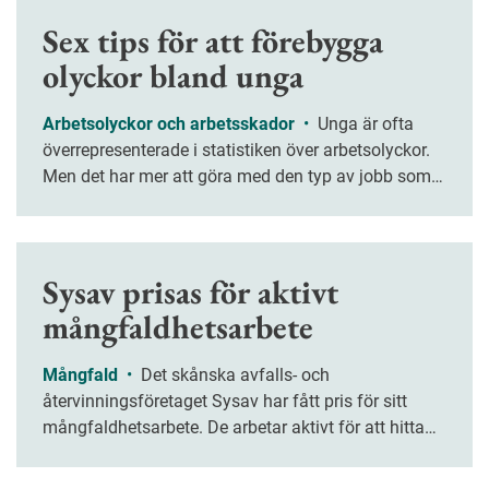
Sex tips för att förebygga
olyckor bland unga
Arbetsolyckor och arbetsskador
•
Unga är ofta
överrepresenterade i statistiken över arbetsolyckor.
Men det har mer att göra med den typ av jobb som
unga får än att de är unga, enligt den danske
forskaren Johnny Dyreborg som forskar på
arbetsolyckor och säkerhetskultur.
Sysav prisas för aktivt
mångfaldhetsarbete
Mångfald
•
Det skånska avfalls- och
återvinningsföretaget Sysav har fått pris för sitt
mångfaldhetsarbete. De arbetar aktivt för att hitta
nya rekryteringsvägar och nå ut till
underrepresenterade grupper.