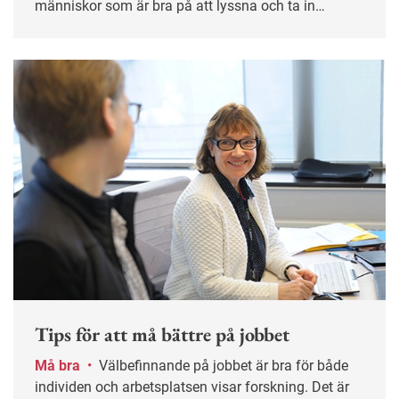
människor som är bra på att lyssna och ta in
känslostämningar mår dåligt när andra tar för sig
eller inte visar hänsyn. Men det finns sätt att skydda
sig.
Tips för att må bättre på jobbet
Må bra
•
Välbefinnande på jobbet är bra för både
individen och arbetsplatsen visar forskning. Det är