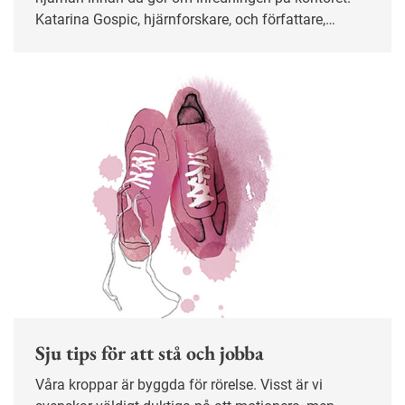
Katarina Gospic, hjärnforskare, och författare,
förklarar hur du kan få till en bra arbetsmiljö genom
att se över ljud, ljus, färg och växter.
Sju tips för att stå och jobba
Våra kroppar är byggda för rörelse. Visst är vi