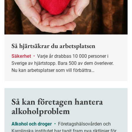
Så hjärtsäkrar du arbetsplatsen
Säkerhet
•
Varje år drabbas 10 000 personer i
Sverige av hjärtstopp. Bara 500 av dem överlever.
Nu kan arbetsplatser som vill förbättra
hjärtsäkerheten hämta stöd i en ny standard.
Hjärtstartare, utbildning och bra rutiner är viktiga
komponenter.
Så kan företagen hantera
alkoholproblem
Alkohol och droger
•
Företagshälsovården och
Karolinska institutet har tagit fram nya riktlinjer för