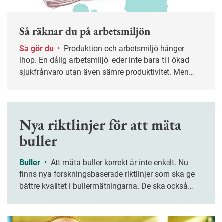
Så räknar du på arbetsmiljön
Så gör du
•
Produktion och arbetsmiljö hänger
ihop. En dålig arbetsmiljö leder inte bara till ökad
sjukfrånvaro utan även sämre produktivitet. Men
med hjälp av medarbetarundersökningar och
referensvärden går det att räkna på vilka insatser
som krävs för att investeringar i arbetsmiljön ska
löna sig.
Nya riktlinjer för att mäta
buller
Buller
•
Att mäta buller korrekt är inte enkelt. Nu
finns nya forskningsbaserade riktlinjer som ska ge
bättre kvalitet i bullermätningarna. De ska också
göra det lättare för företagshälsovården att följa de
internationella standarder som finns för
bullermätning.