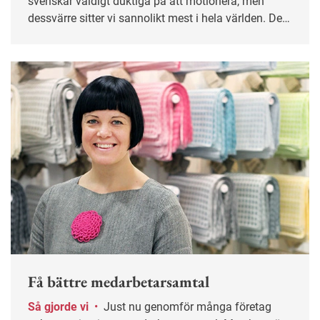
svenskar väldigt duktiga på att motionera, men
dessvärre sitter vi sannolikt mest i hela världen. Det
ökar risken för våra vanligaste folksjukdomar som
hjärt-kärlsjukdom, typ 2-diabetes, cancer och
depression. Varje timmes sittande framför skärmen
förkortar livet.
Få bättre medarbetarsamtal
Så gjorde vi
•
Just nu genomför många företag