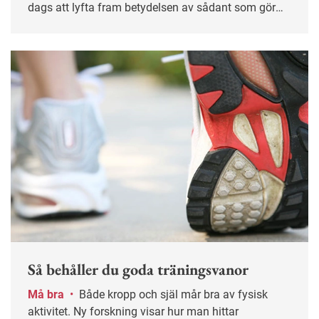
dags att lyfta fram betydelsen av sådant som gör
att medarbetarna trivs och är nöjda, anser
fackförbundet Jusek som nyligen undersökt hur
deras medlemmar trivs på jobbet.
Så behåller du goda träningsvanor
Må bra
•
Både kropp och själ mår bra av fysisk
aktivitet. Ny forskning visar hur man hittar