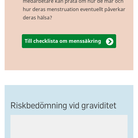
medarbetare kan prata om hur de mår och
hur deras menstruation eventuellt påverkar
deras hälsa?
Till checklista om menssäkring
Riskbedömning vid graviditet