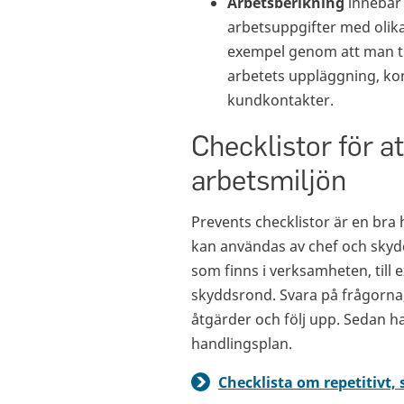
Arbetsberikning
innebär 
arbetsuppgifter med olika s
exempel genom att man ti
arbetets uppläggning, kont
kundkontakter.
Checklistor för a
arbetsmiljön
Prevents checklistor är en bra 
kan användas av chef och skyd
som finns i verksamheten, till e
skyddsrond. Svara på frågorna,
åtgärder och följ upp. Sedan h
handlingsplan.
Checklista om repetitivt, 