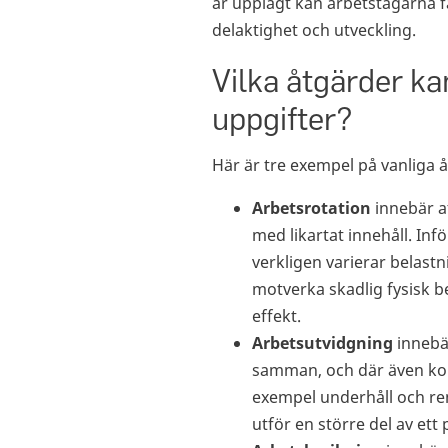
är upplagt kan arbetstagarna få
delaktighet och utveckling.
Vilka åtgärder ka
uppgifter?
Här är tre exempel på vanliga 
Arbetsrotation
innebär a
med likartat innehåll. Infö
verkligen varierar belastn
motverka skadlig fysisk b
effekt.
Arbetsutvidgning
innebär
samman, och där även kom
exempel underhåll och re
utför en större del av ett