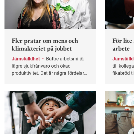
Fler pratar om mens och
För lite
klimakteriet på jobbet
arbete
Jämställdhet
•
Bättre arbetsmiljö,
Jämställ
lägre sjukfrånvaro och ökad
till kolleg
produktivitet. Det är några fördelar
fikabröd t
med att göra mens- och
blommorna
klimakteriefrågor till en del av
arbetsuppg
arbetsmiljöarbetet, enligt Josefin
arbetsplat
Persdotter och Rebecka Hallencreutz
alldeles f
som tagit fram en
undersökn
forskningsbaserad handbok med
konkreta tips på hur organisationer
kan jobba systematiskt med