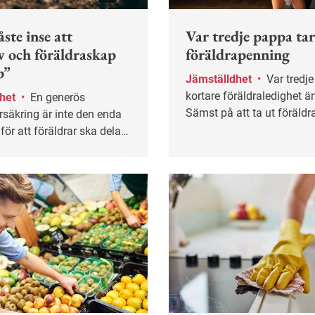
ste inse att
Var tredje pappa tar
iv och föräldraskap
föräldrapenning
p”
Jämställdhet
•
Var tredje pappa tar
kortare föräldraledighet ä
dhet
•
En generös
Sämst på att ta ut föräldr
rsäkring är inte den enda
pappor som tjänar dåligt 
för att föräldrar ska dela
pappor som tjänar mycket
å föräldraledigheten.
visar en ny rapport från I
are och chefer har också
för socialförsäkringen.
oll för att den första tiden
ka bli mer jämlik, enligt
 Philip Hwang.