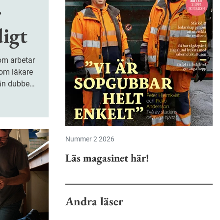
r
digt
som läkare
än dubbelt
ämfört
ficerade
Nummer 2 2026
Läs magasinet här!
Andra läser