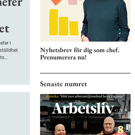
hefer
et
Nyhetsbrev för dig som chef.
ställdhet
Prenumerera nu!
ets
rån
u av tio
 för ökad
Senaste numret
 siffran
ändringen