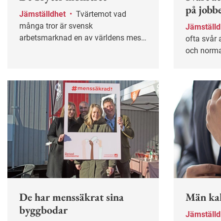
på jobb
Jämställdhet
•
Tvärtemot vad
många tror är svensk
Jämställ
arbetsmarknad en av världens mest
ofta svår a
könsuppdelade. Varför är det så?
och norma
Arbetsliv träffade Helen Luu och
Pierre "Chimo" Andersson som i sina
yrkesval går mot strömmen.
De har menssäkrat sina
Män kal
byggbodar
Jämställ