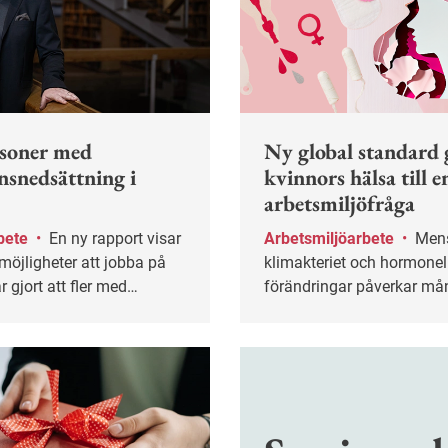
rsoner med
Ny global standard 
nsnedsättning i
kvinnors hälsa till e
arbetsmiljöfråga
bete
•
En ny rapport visar
Arbetsmiljöarbete
•
Mens,
möjligheter att jobba på
klimakteriet och hormonel
r gjort att fler med
förändringar påverkar m
nedsättning kunnat börja
kvinnors vardag men har l
er behåll sina jobb.
tabubelagda ämnen på job
ska en ny global standard
kvinnors hälsa ändra på.