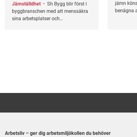
jämn köns
Jämställdhet
•
Sh Bygg blir först i
benägna at
byggbranschen med att menssäkra
en första 
sina arbetsplatser och
kontakta k
byggbodar.&nbsp;De vill skapa en
från Stock
inkluderande arbetsmiljö där
medarbetarna kan känna sig trygga
med att det finns mensskydd på
närmsta toalett. Sara Wentzer på Sh
bygg svarar på fem frågor.
Arbetsliv – ger dig arbetsmiljökollen du behöver