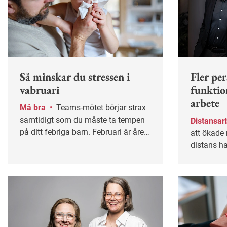
Så minskar du stressen i
Fler pe
vabruari
funktio
arbete
Må bra
•
Teams-mötet börjar strax
samtidigt som du måste ta tempen
Distansar
på ditt febriga barn. Februari är årets
att ökade 
mest stressiga månad för många
distans ha
småbarnsföräldrar.
funktions
arbeta ell