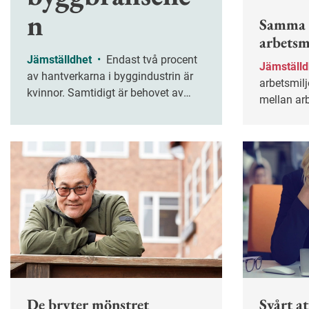
n
Samma 
arbetsm
Jämställdhet
•
Endast två procent
Jämställ
av hantverkarna i byggindustrin är
arbetsmiljö
kvinnor. Samtidigt är behovet av
mellan arb
arbetskraft stort. William Stensönes
jämställdhetsexpert i Göteborgs
stad, har undersökt vad som krävs
för att få fler kvinnor att söka sig till
byggbranschen.
De bryter mönstret
Svårt a