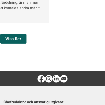
fördelning, är män mer
t kontakta andra män till
arbetsintervju än att
vinnor. Det visar en studie
holms universitet.
Visa fler
Chefredaktör och ansvarig utgivare: