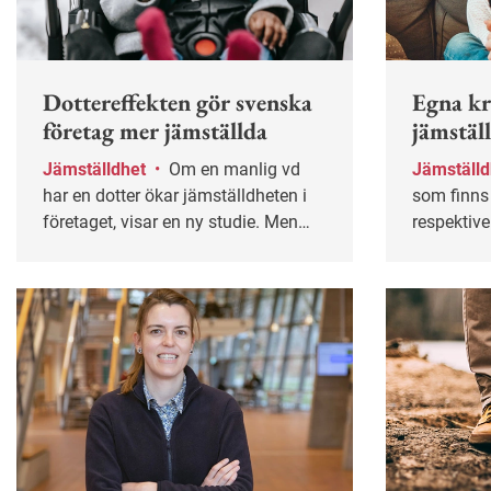
frågorna.
Dottereffekten gör svenska
Egna kr
företag mer jämställda
jämstäl
Jämställdhet
•
Om en manlig vd
Jämställ
har en dotter ökar jämställdheten i
som finn
företaget, visar en ny studie. Men
respektive
dottereffekten kommer först när
betydligt 
barnen börjar skolan.
tror, enli