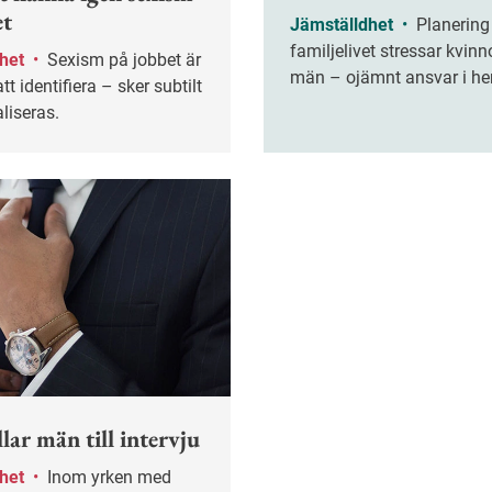
et
Jämställdhet
•
Planering av
familjelivet stressar kvin
dhet
•
Sexism på jobbet är
män – ojämnt ansvar i h
tt identifiera – sker subtilt
spiller över.
liseras.
lar män till intervju
dhet
•
Inom yrken med