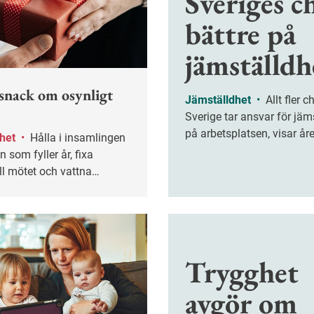
Sveriges c
bättre på
jämställdh
 snack om osynligt
Jämställdhet
•
Allt fler chefer i
Sverige tar ansvar för jäm
på arbetsplatsen, visar år
dhet
•
Hålla i insamlingen
Jämställdhetsbarometer f
an som fyller år, fixa
fackförbundet Ledarna. Sj
ill mötet och vattna
chefer säger att de jobbar
. Så kallade osynliga
jämställdhet. 2011 var den
ifter finns på alla
fyra av tio. Vad beror för
ser. Men det pratas
på?
ör lite om dem, enligt en ny
ing.
Trygghet
avgör om