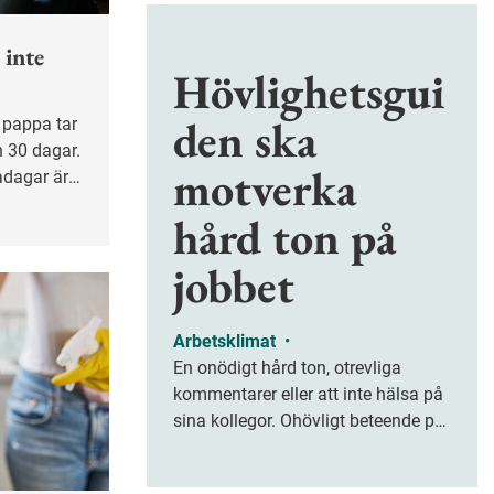
 inte
Hövlighetsgui
den ska
n 30 dagar.
motverka
adagar är
respektive
hård ton på
 bra. Det
nspektionen
jobbet
Arbetsklimat
•
En onödigt hård ton, otrevliga
kommentarer eller att inte hälsa på
sina kollegor. Ohövligt beteende på
jobbet är ofta subtilt men på sikt
kan det leda till stress och ohälsa.