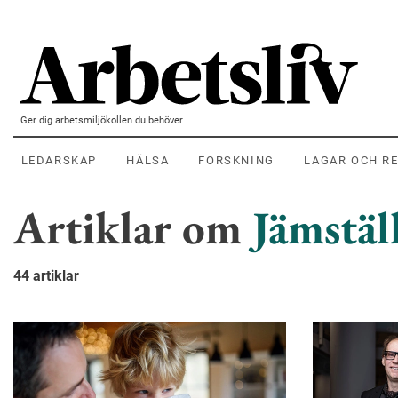
Hoppa till huvudinnehållet
Ger dig arbetsmiljökollen du behöver
LEDARSKAP
HÄLSA
FORSKNING
LAGAR OCH R
Artiklar om
Jämstäl
44 artiklar