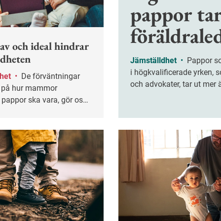
pappor ta
föräldrale
av och ideal hindrar
ldheten
Jämställdhet
•
Pappor som arbetar
i högkvalificerade yrken, 
dhet
•
De förväntningar
och advokater, tar ut mer 
s på hur mammor
så lång föräldraledighet j
 pappor ska vara, gör oss
med pappor inom lågkvali
mindre jämställda än vi
yrken.
gt forskaren Helen Eriksson.