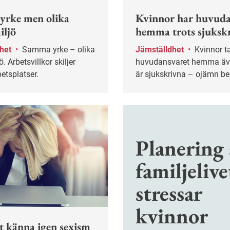
yrke men olika
Kvinnor har huvuda
iljö
hemma trots sjuksk
dhet
•
Samma yrke – olika
Jämställdhet
•
Kvinnor tar
. Arbetsvillkor skiljer
huvudansvaret hemma äv
etsplatser.
är sjukskrivna – ojämn be
kvarstår.
Planering 
familjelive
stressar
kvinnor
tt känna igen sexism