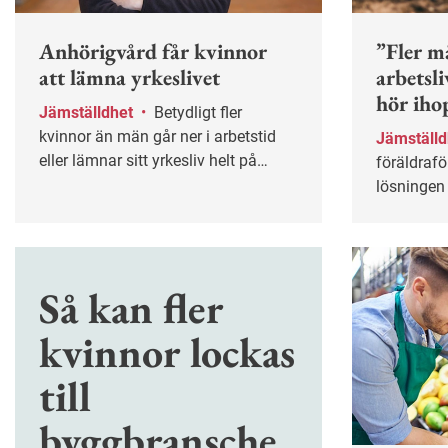
Anhörigvård får kvinnor
”Fler må
att lämna yrkeslivet
arbetsl
hör iho
Jämställdhet
•
Betydligt fler
kvinnor än män går ner i arbetstid
Jämställ
eller lämnar sitt yrkesliv helt på
föräldrafö
grund av att de behöver vårda en
lösningen 
sjuk anhörig. Något som kan få
mer lika p
stora konsekvenser både
Arbetsgiv
ekonomiskt och socialt.
en viktig r
med barn s
Så kan fler
forskaren
kvinnor lockas
till
byggbransche