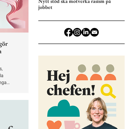
Nytt stöd ska motverka rasism på
jobbet
gör
n
la
ånga
änge varit
bet. Det
 för