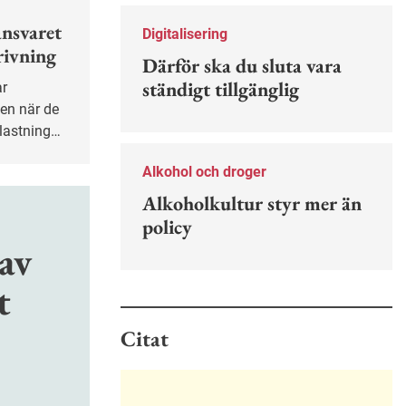
Nu finns en guide för hur man kan
förebygga ohövligt beteende på
nsvaret
Digitalisering
jobbet.
rivning
Därför ska du sluta vara
ständigt tillgänglig
en när de
lastning
Alkohol och droger
Alkoholkultur styr mer än
policy
av
t
Citat