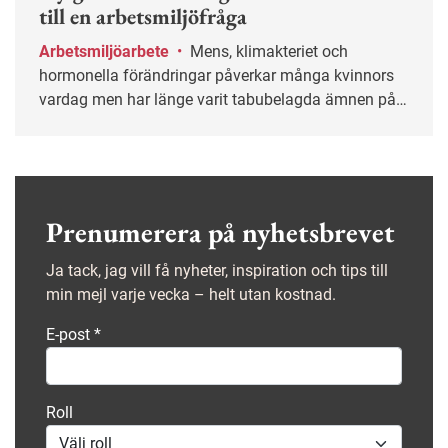
till en arbetsmiljöfråga
Arbetsmiljöarbete
•
Mens, klimakteriet och
hormonella förändringar påverkar många kvinnors
vardag men har länge varit tabubelagda ämnen på
jobbet. Det ska en ny global standard för kvinnors
hälsa ändra på.
Prenumerera på nyhetsbrevet
Ja tack, jag vill få nyheter, inspiration och tips till
min mejl varje vecka – helt utan kostnad.
E-post
*
Roll