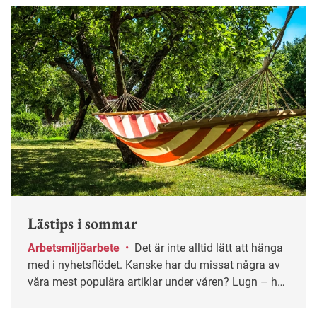
Lästips i sommar
Arbetsmiljöarbete
•
Det är inte alltid lätt att hänga
med i nyhetsflödet. Kanske har du missat några av
våra mest populära artiklar under våren? Lugn – här
får du chansen igen!