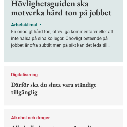
Hövlighetsguiden ska
motverka hård ton på jobbet
Arbetsklimat
•
En onödigt hård ton, otrevliga kommentarer eller att
inte hälsa på sina kollegor. Ohövligt beteende på
jobbet är ofta subtilt men på sikt kan det leda till
stress och ohälsa. Nu finns en guide för hur man
kan förebygga ohövligt beteende på jobbet.
Digitalisering
Därför ska du sluta vara ständigt
tillgänglig
Alkohol och droger