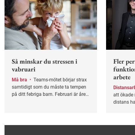
Så minskar du stressen i
Fler pe
vabruari
funktio
arbete
Må bra
•
Teams-mötet börjar strax
samtidigt som du måste ta tempen
Distansar
på ditt febriga barn. Februari är årets
att ökade 
mest stressiga månad för många
distans ha
småbarnsföräldrar.
funktions
arbeta ell