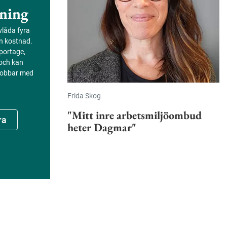
ning
evlåda fyra
an kostnad.
portage,
 och kan
 jobbar med
Frida Skog
"Mitt inre arbetsmiljöombud
ra
heter Dagmar"