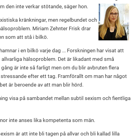
om den inte verkar stötande, säger hon.
existiska kränkningar, men regelbundet och
a hälsoproblem. Miriam Zehnter Frisk drar
en som att stå i bilkö.
 hamnar i en bilkö varje dag ... Forskningen har visat att
l allvarliga hälsoproblem. Det är likadant med små
 gång är inte så farligt men om du blir avbruten flera
 stressande efter ett tag. Framförallt om man har något
bbet är beroende av att man blir hörd.
ning visa på sambandet mellan subtil sexism och fientliga
vinnor inte anses lika kompetenta som män.
sm är att inte bli tagen på allvar och bli kallad lilla