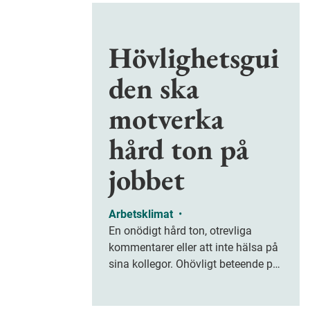
Hövlighetsgui
den ska
motverka
hård ton på
jobbet
Arbetsklimat
•
En onödigt hård ton, otrevliga
kommentarer eller att inte hälsa på
sina kollegor. Ohövligt beteende på
jobbet är ofta subtilt men på sikt
kan det leda till stress och ohälsa.