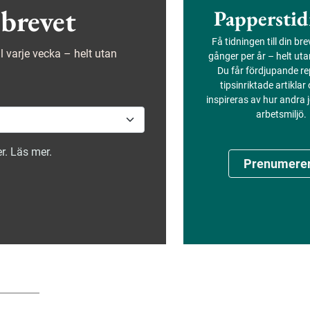
brevet
Papperstid
Få tidningen till din br
ejl varje vecka – helt utan
gånger per år – helt ut
Du får fördjupande re
tipsinriktade artiklar
inspireras av hur andra
arbetsmiljö.
r. Läs mer.
Prenumere