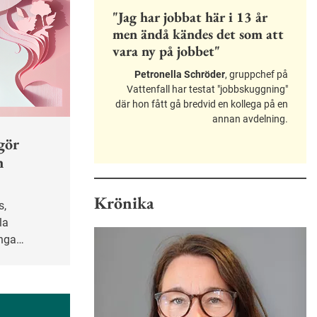
"Jag har jobbat här i 13 år
men ändå kändes det som att
vara ny på jobbet"
Petronella Schröder
, gruppchef på
Vattenfall har testat "jobbskuggning"
där hon fått gå bredvid en kollega på en
annan avdelning.
gör
n
Krönika
la
ånga
änge varit
bet. Det
 för