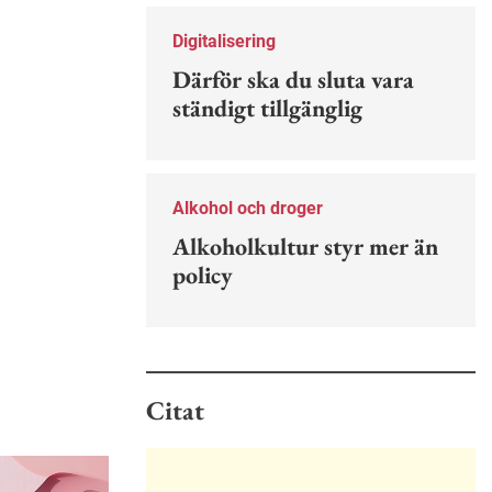
Nu finns en guide för hur man kan
förebygga ohövligt beteende på
Digitalisering
jobbet.
Därför ska du sluta vara
ständigt tillgänglig
Alkohol och droger
Alkoholkultur styr mer än
policy
Citat