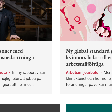
rsoner med
Ny global standard 
nsnedsättning i
kvinnors hälsa till e
arbetsmiljöfråga
bete
•
En ny rapport visar
Arbetsmiljöarbete
•
Mens,
möjligheter att jobba på
klimakteriet och hormonel
r gjort att fler med
förändringar påverkar m
nedsättning kunnat börja
kvinnors vardag men har l
er behåll sina jobb.
tabubelagda ämnen på job
ska en ny global standard
kvinnors hälsa ändra på.