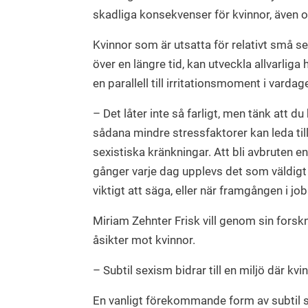
skadliga konsekvenser för kvinnor, även 
Kvinnor som är utsatta för relativt små s
över en längre tid, kan utveckla allvarlig
en parallell till irritationsmoment i vardag
– Det låter inte så farligt, men tänk att du
sådana mindre stressfaktorer kan leda til
sexistiska kränkningar. Att bli avbruten en
gånger varje dag upplevs det som väldigt
viktigt att säga, eller när framgången i jo
Miriam Zehnter Frisk vill genom sin forsk
åsikter mot kvinnor.
– Subtil sexism bidrar till en miljö där k
En vanligt förekommande form av subtil sexi