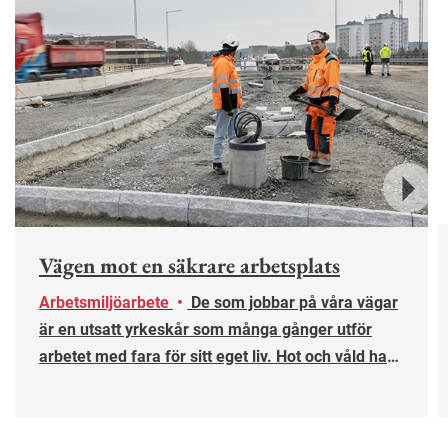
Nästa
Vägen mot en säkrare arbetsplats
Arbetsmiljöarbete
•
De som jobbar på våra vägar
är en utsatt yrkeskår som många gånger utför
arbetet med fara för sitt eget liv. Hot och våld har
också blivit en del av vardagen när trafikanterna
runtomkring är alltmer stressade och oförstående.