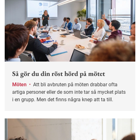
Så gör du din röst hörd på mötet
Möten
•
Att bli avbruten på möten drabbar ofta
artiga personer eller de som inte tar så mycket plats
i en grupp. Men det finns några knep att ta till.