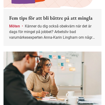
Fem tips för att bli bättre på att mingla
Möten
•
Känner du dig också obekväm när det är
dags för mingel på jobbet? Arbetsliv bad
varumärkesexperten Anna-Karin Lingham om några
tips på hur man övervinner sin mingelskräck och blir
säkrare och mer avslappnad.