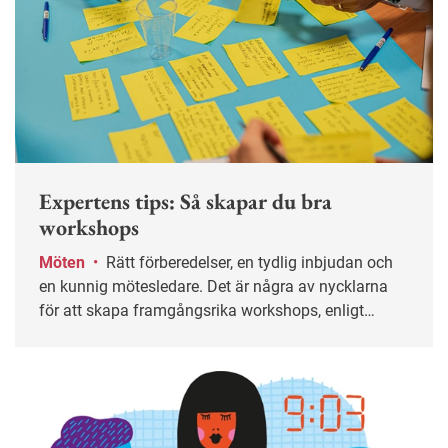
Expertens tips: Så skapar du bra
workshops
Möten
•
Rätt förberedelser, en tydlig inbjudan och
en kunnig mötesledare. Det är några av nycklarna
för att skapa framgångsrika workshops, enligt
mötesexperten Erik Mattsson.