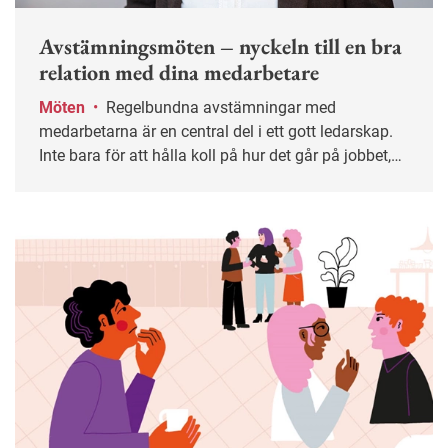
Avstämningsmöten – nyckeln till en bra
relation med dina medarbetare
Möten
•
Regelbundna avstämningar med
medarbetarna är en central del i ett gott ledarskap.
Inte bara för att hålla koll på hur det går på jobbet,
utan också hur de mår. Men hur får man till bra
avstämningsmöten som inte bara känns som ett
stressigt avbrott i vardagen?