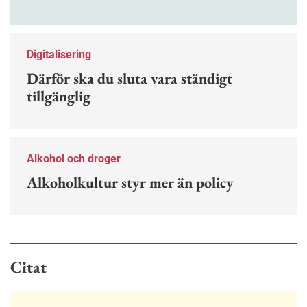
kan förebygga ohövligt beteende på jobbet.
Digitalisering
Därför ska du sluta vara ständigt
tillgänglig
Alkohol och droger
Alkoholkultur styr mer än policy
Citat