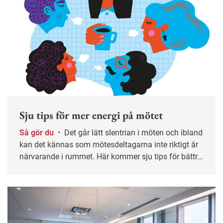
Sju tips för mer energi på mötet
Så gör du
•
Det går lätt slentrian i möten och ibland
kan det kännas som mötesdeltagarna inte riktigt är
närvarande i rummet. Här kommer sju tips för bättre
möten!