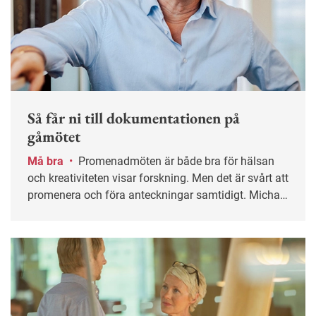
Så får ni till dokumentationen på
gåmötet
Må bra
•
Promenadmöten är både bra för hälsan
och kreativiteten visar forskning. Men det är svårt att
promenera och föra anteckningar samtidigt. Michael
Schüller tipsar om hur man kan få till
dokumentationen.