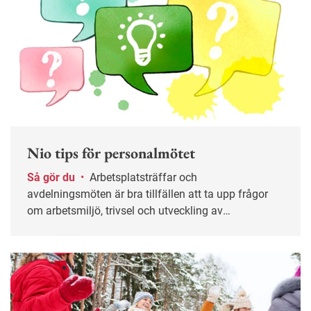
Nio tips för personalmötet
Så gör du
•
Arbetsplatsträffar och
avdelningsmöten är bra tillfällen att ta upp frågor
om arbetsmiljö, trivsel och utveckling av
medarbetarna. Alla verksamheter ser olika ut men
det finns några generella knep för att öka
engagemanget och nyttan med mötena.