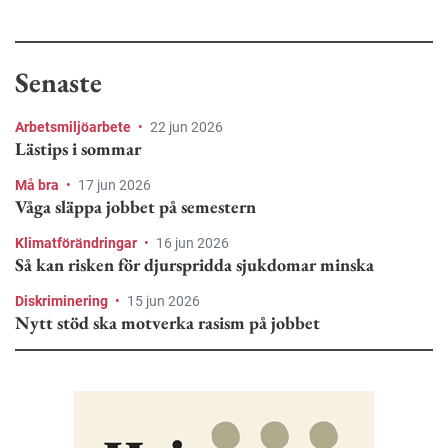
Senaste
Arbetsmiljöarbete
•
22 jun 2026
Lästips i sommar
Må bra
•
17 jun 2026
Våga släppa jobbet på semestern
Klimatförändringar
•
16 jun 2026
Så kan risken för djurspridda sjukdomar minska
Diskriminering
•
15 jun 2026
Nytt stöd ska motverka rasism på jobbet