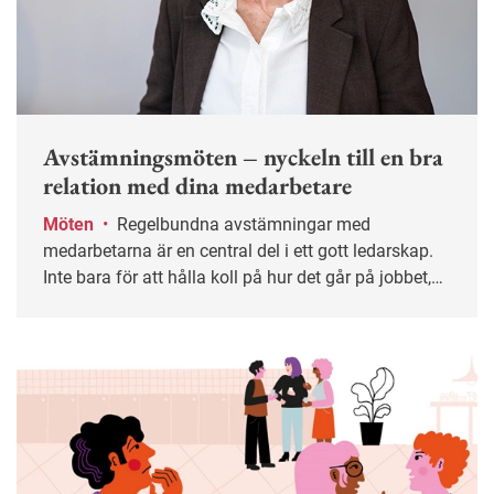
Avstämningsmöten – nyckeln till en bra
relation med dina medarbetare
Möten
•
Regelbundna avstämningar med
medarbetarna är en central del i ett gott ledarskap.
Inte bara för att hålla koll på hur det går på jobbet,
utan också hur de mår. Men hur får man till bra
avstämningsmöten som inte bara känns som ett
stressigt avbrott i vardagen?