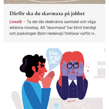
Därför ska du skavmaxa på jobbet
Livsstil
•
Ta det där obekväma samtalet och våga
erkänna misstag. Att ”skavmaxa” har blivit trendigt
och psykologen Björn Hedensjö förklarar varför vi
bör utsätta oss för mer obehag på jobbet.