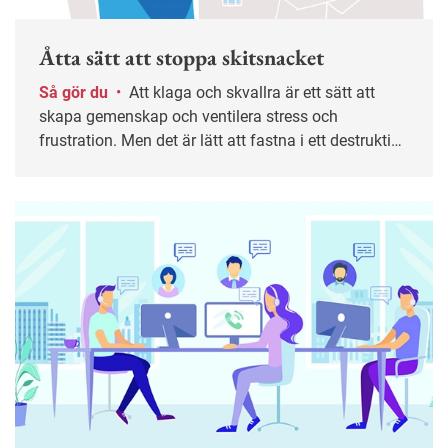
Åtta sätt att stoppa skitsnacket
Så gör du
•
Att klaga och skvallra är ett sätt att
skapa gemenskap och ventilera stress och
frustration. Men det är lätt att fastna i ett destruktivt
mönster. I längden kan det leda till sämre trivsel,
lägre produktivitet och i värsta fall kränkningar. Här
är tips till både medarbetare och chefer för att bryta
spiralen.