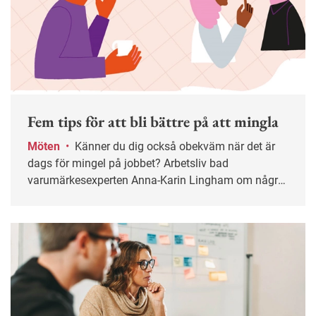
Fem tips för att bli bättre på att mingla
Möten
•
Känner du dig också obekväm när det är
dags för mingel på jobbet? Arbetsliv bad
varumärkesexperten Anna-Karin Lingham om några
tips på hur man övervinner sin mingelskräck och blir
säkrare och mer avslappnad.