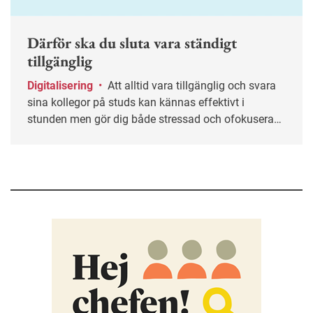
Därför ska du sluta vara ständigt
tillgänglig
Digitalisering
•
Att alltid vara tillgänglig och svara
sina kollegor på studs kan kännas effektivt i
stunden men gör dig både stressad och ofokuserad.
Ofta helt i onödan. Här får du tips på hur du kan
sätta gränser och skapa ett mer hållbart sätt att vara
tillgänglig på jobbet.