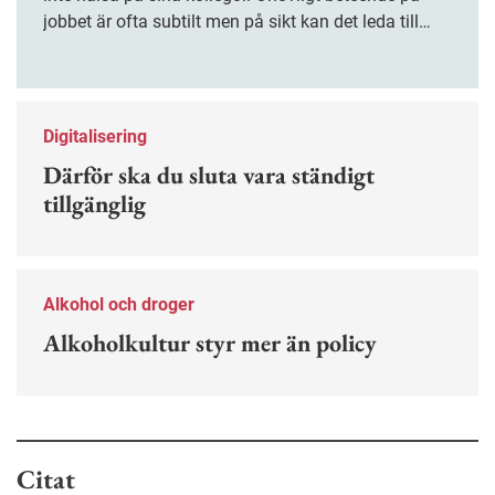
jobbet är ofta subtilt men på sikt kan det leda till
stress och ohälsa. Nu finns en guide för hur man
kan förebygga ohövligt beteende på jobbet.
Digitalisering
Därför ska du sluta vara ständigt
tillgänglig
Alkohol och droger
Alkoholkultur styr mer än policy
Citat