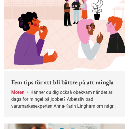
Fem tips för att bli bättre på att mingla
Möten
•
Känner du dig också obekväm när det är
dags för mingel på jobbet? Arbetsliv bad
varumärkesexperten Anna-Karin Lingham om några
tips på hur man övervinner sin mingelskräck och blir
säkrare och mer avslappnad.