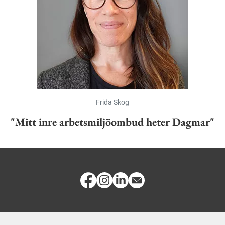
Frida Skog
"Mitt inre arbetsmiljöombud heter Dagmar"