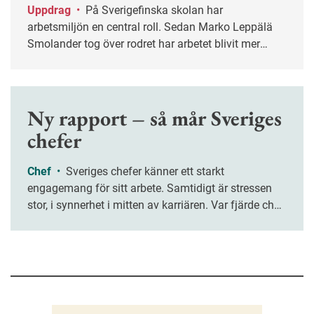
Uppdrag
•
På Sverigefinska skolan har
arbetsmiljön en central roll. Sedan Marko Leppälä
Smolander tog över rodret har arbetet blivit mer
systematiskt.
Ny rapport – så mår Sveriges
chefer
Chef
•
Sveriges chefer känner ett starkt
engagemang för sitt arbete. Samtidigt är stressen
stor, i synnerhet i mitten av karriären. Var fjärde chef
upplever att de sällan hinner slutföra sina
arbetsuppgifter, enligt en ny rapport.