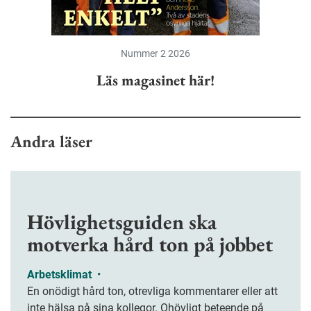
Nummer 2 2026
Läs magasinet här!
Andra läser
Hövlighetsguiden ska
motverka hård ton på jobbet
Arbetsklimat
•
En onödigt hård ton, otrevliga kommentarer eller att
inte hälsa på sina kollegor. Ohövligt beteende på