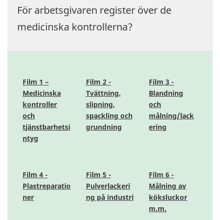
För arbetsgivaren register över de
medicinska kontrollerna?
Film 1 –
Film 2 -
Film 3 -
Medicinska
Tvättning,
Blandning
kontroller
slipning,
och
och
spackling och
målning/lack
tjänstbarhetsi
grundning
ering
ntyg
Film 4 -
Film 5 -
Film 6 -
Plastreparatio
Pulverlackeri
Målning av
ner
ng på industri
köksluckor
m.m.