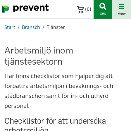
Hoppa till huvudinnehållet
(
0
)
Sök
Meny
Start
Bransch
Tjänster
Arbetsmiljö inom
tjänstesektorn
Här finns checklistor som hjälper dig att
förbättra arbetsmiljön i bevaknings- och
städbranschen samt för in- och uthyrd
personal.
Checklistor för att undersöka
arbetsmiljön