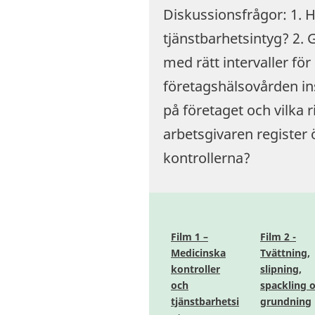
Diskussionsfrågor: 1. H
tjänstbarhetsintyg? 2. 
med rätt intervaller för
företagshälsovården in
på företaget och vilka r
arbetsgivaren register
kontrollerna?
Film 1 –
Film 2 -
Medicinska
Tvättning,
kontroller
slipning,
och
spackling 
tjänstbarhetsi
grundning