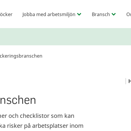
öcker
Jobba med arbetsmiljön
Bransch
O
ckeringsbranschen
H
anschen
mer och checklistor som kan
ka risker på arbetsplatser inom