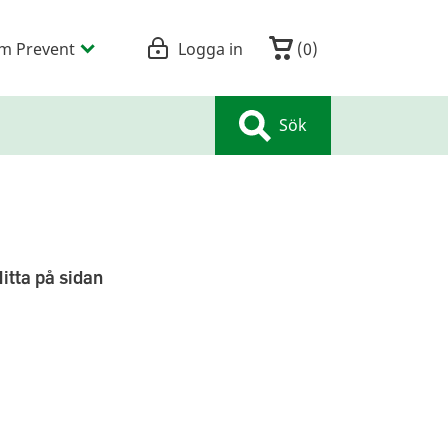
m Prevent
Logga in
(
0
)
Sök
itta på sidan