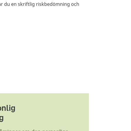
ar du en skriftlig riskbedömning och
onlig
g