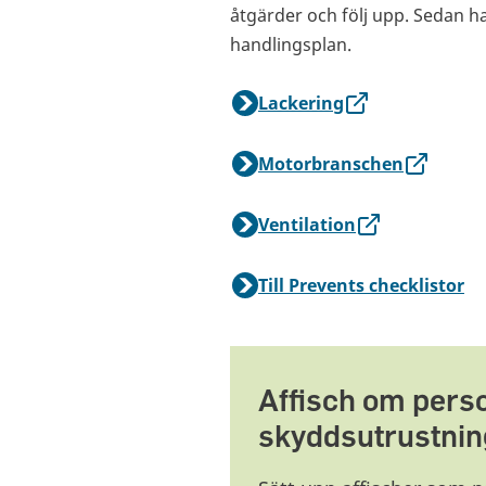
åtgärder och följ upp. Sedan h
handlingsplan.
Lackering
Motorbranschen
Ventilation
Till Prevents checklistor
Affisch om pers
skyddsutrustnin