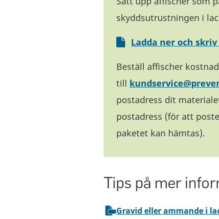
Sätt upp affischer som 
skyddsutrustningen i la
Ladda ner och skriv
Beställ affischer kostnad
till
kundservice@preven
postadress dit materialet
postadress (för att pos
paketet kan hämtas).
Tips på mer info
Gravid eller ammande i l