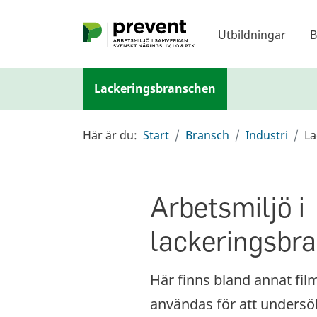
Hoppa till huvudinnehållet
Utbildningar
B
Lackeringsbranschen
Här är du:
Start
Bransch
Industri
La
Arbetsmiljö i
lackeringsbr
Här finns bland annat fil
användas för att undersö