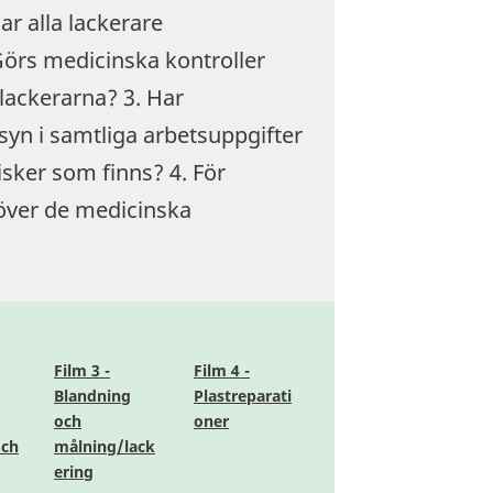
ar alla lackerare
Görs medicinska kontroller
 lackerarna? 3. Har
syn i samtliga arbetsuppgifter
isker som finns? 4. För
 över de medicinska
Film 3 -
Film 4 -
Blandning
Plastreparati
och
oner
och
målning/lack
ering