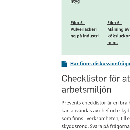
ntyg
Film 5 -
Film 6 -
Pulverlackeri
Målning av
ng på industri
köksluckor
m.m.
Här finns diskussionfrågor
Checklistor för a
arbetsmiljön
Prevents checklistor är en bra 
kan användas av chef och skyd
som finns i verksamheten, till e
skyddsrond. Svara på frågorna,