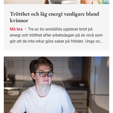
Trötthet och låg energi vanligare bland
kvinnor
Må bra
•
Tre av tio anställda upplever brist på
energi och trötthet efter arbetsdagen på en nivå som
gör att de inte orkar göra saker på fritiden. Unga och
kvinnor är mest drabbade, visar en ny undersökning.