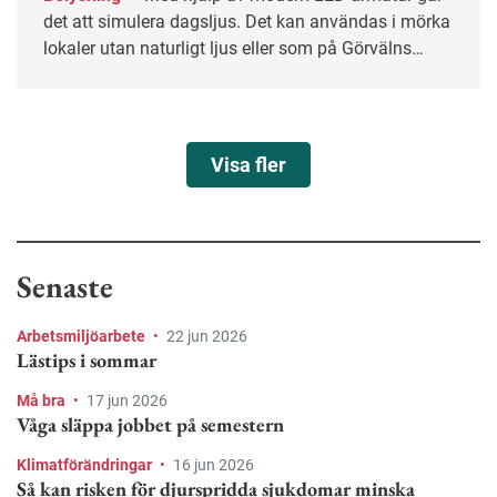
det att simulera dagsljus. Det kan användas i mörka
lokaler utan naturligt ljus eller som på Görvälns
vattenverk i Järfälla – för att öka välbefinnandet
hos de som jobbar skift.
Visa fler
Senaste
Arbetsmiljöarbete
•
22 jun 2026
Lästips i sommar
Må bra
•
17 jun 2026
Våga släppa jobbet på semestern
Klimatförändringar
•
16 jun 2026
Så kan risken för djurspridda sjukdomar minska