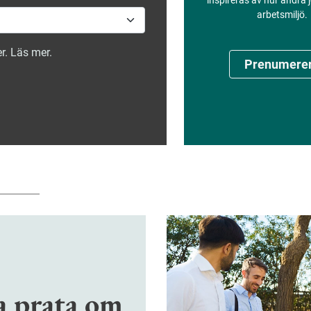
inspireras av hur andra
arbetsmiljö.
r. Läs mer.
Prenumere
a prata om