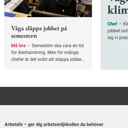
kli
Chef
•
Klimakteriet följer med till
Våga släppa jobbet på
jobbet och
semestern
sig vi prat
behöver fl
Må bra
•
Semestern ska vara en tid
frågan.
för återhämtning. Men för många
chefer är det svårt att släppa jobbet
helt. Hur säkerställer du att
verksamheten fungerar utan din
närvaro – och att ledigheten
verkligen blir ledig? Nyckelordet är
planering.
Arbetsliv – ger dig arbetsmiljökollen du behöver