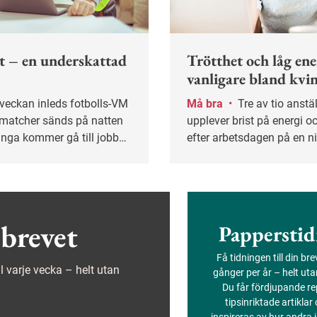
t – en underskattad
Trötthet och låg ene
vanligare bland kvi
Må bra
•
Tre av tio anställda
t matcher sänds på natten
upplever brist på energi oc
nga kommer gå till jobbet
efter arbetsdagen på en 
re än vanligt.
gör att de inte orkar göra 
fritiden. Unga och kvinnor
drabbade, visar en ny und
brevet
Papperstid
Få tidningen till din br
ejl varje vecka – helt utan
gånger per år – helt ut
Du får fördjupande re
tipsinriktade artiklar