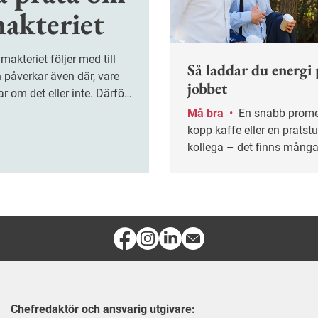
makteriet
Så laddar du energi 
 påverkar även där, vare
jobbet
ar om det eller inte. Därför
er chefer våga lyfta
Må bra
•
En snabb promenad, en
kopp kaffe eller en prats
kollega – det finns många 
fylla på med energi under
arbetsdagen.
Chefredaktör och ansvarig utgivare: