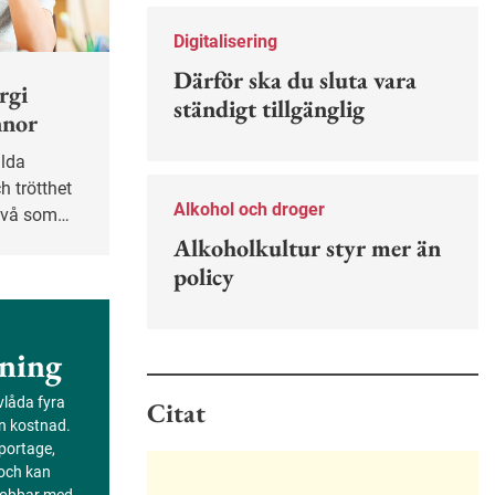
Nu finns en guide för hur man kan
förebygga ohövligt beteende på
Digitalisering
jobbet.
Därför ska du sluta vara
rgi
ständigt tillgänglig
nnor
h trötthet
Alkohol och droger
nivå som
saker på
Alkoholkultur styr mer än
 är mest
policy
ersökning.
ning
evlåda fyra
Citat
an kostnad.
portage,
 och kan