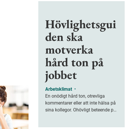
Hövlighetsgui
den ska
motverka
hård ton på
jobbet
Arbetsklimat
•
En onödigt hård ton, otrevliga
kommentarer eller att inte hälsa på
sina kollegor. Ohövligt beteende på
jobbet är ofta subtilt men på sikt
kan det leda till stress och ohälsa.