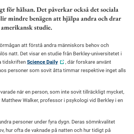
igt för hälsan. Det påverkar också det sociala
blir mindre benägen att hjälpa andra och drar
n amerikansk studie.
 förmågan att förstå andra människors behov och
ös natt. Det visar en studie från Berkley-universitetet i
a tidskriften
Science Daily
, där forskare använt
s personer som sovit åtta timmar respektive inget alls
varade när en person, som inte sovit tillräckligt mycket,
Matthew Walker, professor i psykologi vid Berkley i en
hundra personer under fyra dygn. Deras sömnkvalitet
ov, hur ofta de vaknade på natten och hur tidigt på