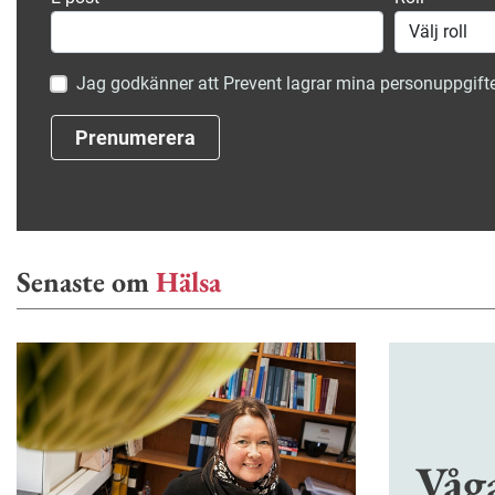
Jag godkänner att Prevent lagrar mina personuppgifte
Prenumerera
Senaste om
Hälsa
Våg