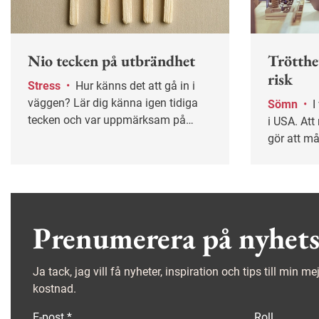
Nio tecken på utbrändhet
Trötthe
risk
Stress
•
Hur känns det att gå in i
väggen? Lär dig känna igen tidiga
Sömn
•
I veckan inleds fotbolls-VM
tecken och var uppmärksam på
i USA. At
stressignaler som dålig sömn och
gör att må
sviktande humör, så du kan bromsa
lite trötta
i tid.
Prenumerera på nyhets
Ja tack, jag vill få nyheter, inspiration och tips till min m
kostnad.
E-post
*
Roll