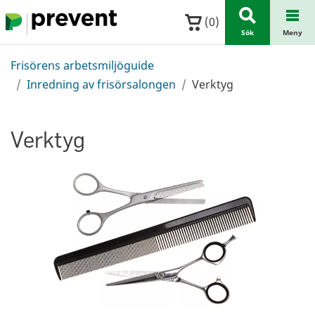
Hoppa till huvudinnehållet
(
0
)
Sök
Meny
Frisörens arbetsmiljöguide
Inredning av frisörsalongen
Verktyg
Verktyg