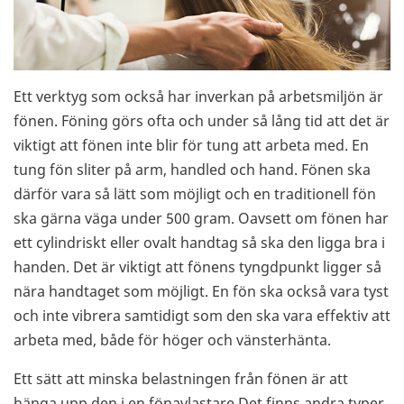
Ett verktyg som också har inverkan på arbetsmiljön är
fönen. Föning görs ofta och under så lång tid att det är
viktigt att fönen inte blir för tung att arbeta med. En
tung fön sliter på arm, handled och hand. Fönen ska
därför vara så lätt som möjligt och en traditionell fön
ska gärna väga under 500 gram. Oavsett om fönen har
ett cylindriskt eller ovalt handtag så ska den ligga bra i
handen. Det är viktigt att fönens tyngdpunkt ligger så
nära handtaget som möjligt. En fön ska också vara tyst
och inte vibrera samtidigt som den ska vara effektiv att
arbeta med, både för höger och vänsterhänta.
Ett sätt att minska belastningen från fönen är att
hänga upp den i en fönavlastare.Det finns andra typer