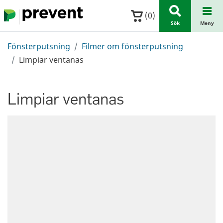
Hoppa till huvudinnehållet
(
0
)
Sök
Meny
Fönsterputsning
Filmer om fönsterputsning
Limpiar ventanas
Limpiar ventanas