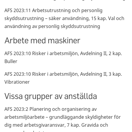
AFS 2023:11 Arbetsutrustning och personlig
skyddsutrustning – säker användning, 15 kap. Val och
användning av personlig skyddsutrustning
Arbete med maskiner
AFS 2023:10 Risker i arbetsmiljön, Avdelning II, 2 kap.
Buller
AFS 2023:10 Risker i arbetsmiljön, Avdelning II, 3 kap.
Vibrationer
Vissa grupper av anställda
AFS 2023:2 Planering och organisering av
arbetsmiljöarbete – grundläggande skyldigheter för
dig med arbetsgivaransvar, 7 kap. Gravida och