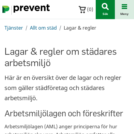
Hoppa till huvudinnehållet
(
0
)
Sök
Meny
Tjänster
Allt om städ
Lagar & regler
Lagar & regler om städares
arbetsmiljö
Här är en översikt över de lagar och regler
som gäller städföretag och städares
arbetsmiljö.
Arbetsmiljölagen och föreskrifter
Arbetsmiljölagen (AML) anger principerna för hur