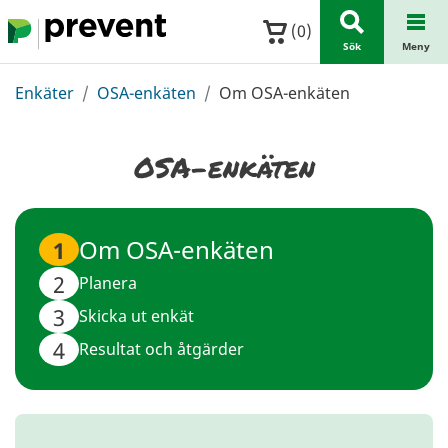
Hoppa till huvudinnehållet
(
0
)
Sök
Meny
Enkäter
OSA-enkäten
Om OSA-enkäten
OSA-enkäten
Om OSA-enkäten
1
2
Planera
3
Skicka ut enkät
4
Resultat och åtgärder