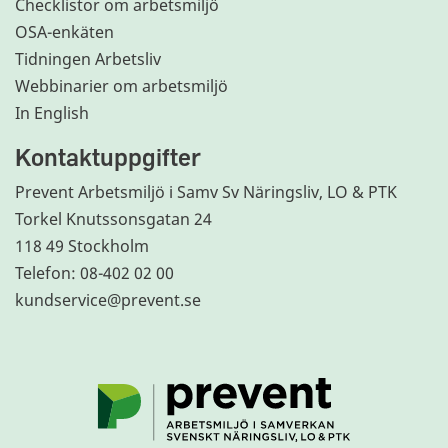
Checklistor om arbetsmiljö
OSA-enkäten
Tidningen Arbetsliv
Webbinarier om arbetsmiljö
In English
Kontaktuppgifter
Prevent Arbetsmiljö i Samv Sv Näringsliv, LO & PTK
Torkel Knutssonsgatan 24
118 49 Stockholm
Telefon: 08-402 02 00
kundservice@prevent.se