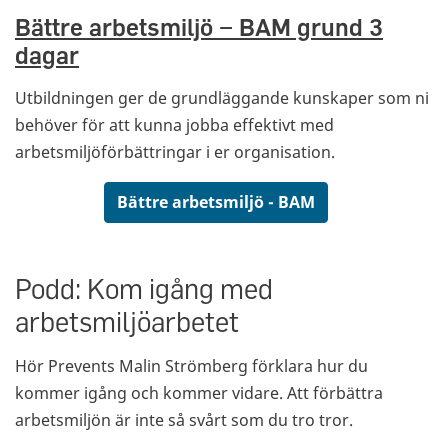
Bättre arbetsmiljö − BAM grund 3
dagar
Utbildningen ger de grundläggande kunskaper som ni
behöver för att kunna jobba effektivt med
arbetsmiljöförbättringar i er organisation.
Bättre arbetsmiljö - BAM
Podd: Kom igång med
arbetsmiljöarbetet
Hör Prevents Malin Strömberg förklara hur du
kommer igång och kommer vidare. Att förbättra
arbetsmiljön är inte så svårt som du tro tror.