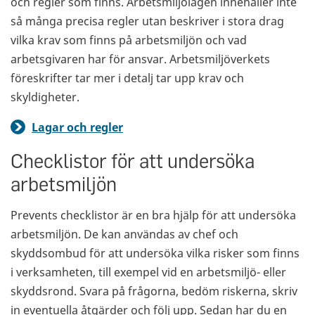
och regler som finns. Arbetsmiljölagen innehåller inte
så många precisa regler utan beskriver i stora drag
vilka krav som finns på arbetsmiljön och vad
arbetsgivaren har för ansvar. Arbetsmiljöverkets
föreskrifter tar mer i detalj tar upp krav och
skyldigheter.
Lagar och regler
Checklistor för att undersöka
arbetsmiljön
Prevents checklistor är en bra hjälp för att undersöka
arbetsmiljön. De kan användas av chef och
skyddsombud för att undersöka vilka risker som finns
i verksamheten, till exempel vid en arbetsmiljö- eller
skyddsrond. Svara på frågorna, bedöm riskerna, skriv
in eventuella åtgärder och följ upp. Sedan har du en