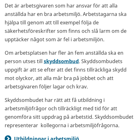
Det är arbetsgivaren som har ansvar för att alla
anställda har en bra arbetsmiljö. Arbetstagarna ska
hjälpa till genom att till exempel följa de
säkerhetsföreskrifter som finns och slå larm om de
upptäcker något som är fel i arbetsmiljön.
Om arbetsplatsen har fler än fem anställda ska en
person utses till
skyddsombud
. Skyddsombudets
uppgift är att se efter att det finns tillräckliga skydd
mot olyckor, att alla mår bra på jobbet och att
arbetsgivaren följer lagar och krav.
Skyddsombudet har rätt att få utbildning i
arbetsmiljöfrågor och tillräckligt med tid för att
genomföra sitt uppdrag på arbetstid. Skyddsombudet
representerar kollegorna i arbetsmiljöfrågorna.
Utbildningar i arbetsmiljö