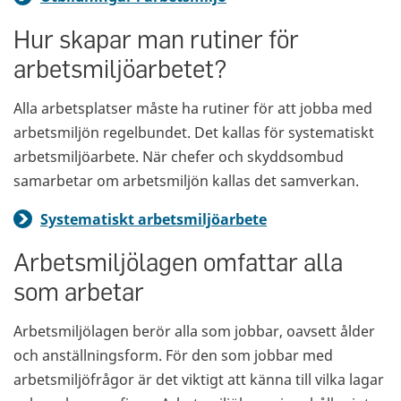
Hur skapar man rutiner för
arbetsmiljöarbetet?
Alla arbetsplatser måste ha rutiner för att jobba med
arbetsmiljön regelbundet. Det kallas för systematiskt
arbetsmiljöarbete. När chefer och skyddsombud
samarbetar om arbetsmiljön kallas det samverkan.
Systematiskt arbetsmiljöarbete
Arbetsmiljölagen omfattar alla
som arbetar
Arbetsmiljölagen berör alla som jobbar, oavsett ålder
och anställningsform. För den som jobbar med
arbetsmiljöfrågor är det viktigt att känna till vilka lagar