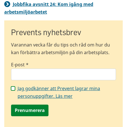
Jobbfika avsnitt 24: Kom igång med
arbetsmiljöarbetet
Prevents nyhetsbrev
Varannan vecka får du tips och råd om hur du
kan förbättra arbetsmiljön på din arbetsplats.
E-post
*
Jag godkänner att Prevent lagrar mina
personuppgifter. Läs mer
Prenumerera