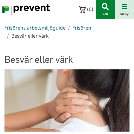
Hoppa till huvudinnehållet
(
0
)
Sök
Meny
Frisörens arbetsmiljöguide
Frisören
Besvär eller värk
Besvär eller värk