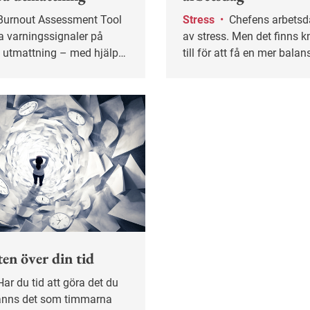
Stress
•
Chefens arbetsdag är fylld
ga varningssignaler på
av stress. Men det finns k
h utmattning – med hjälp
till för att få en mer bala
l trafikljusmodell. Testet
vardag.
get tillsammans med
ån flera olika länder.
en över din tid
 känns det som timmarna