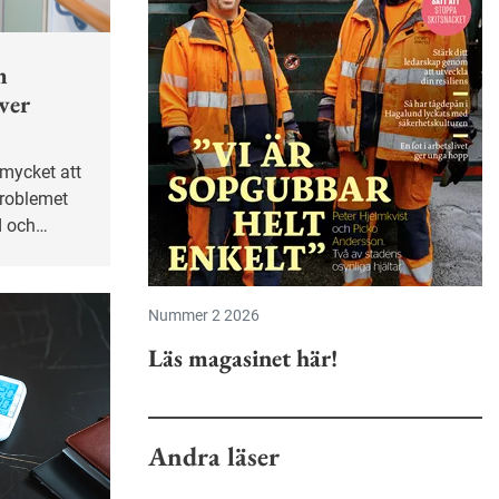
m
ver
problemet
d och
cent
gen alltid
 rapport
Nummer 2 2026
Läs magasinet här!
Andra läser