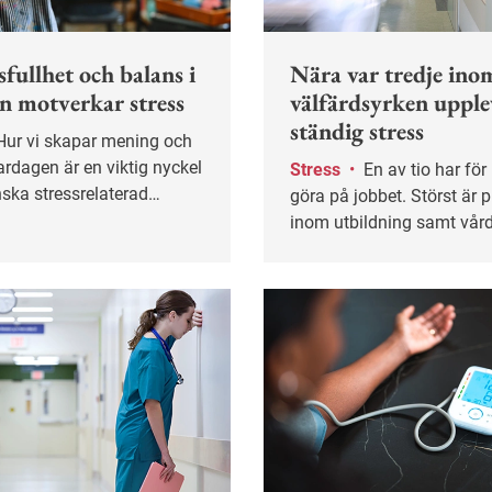
fullhet och balans i
Nära var tredje ino
n motverkar stress
välfärdsyrken upple
ständig stress
ardagen är en viktig nyckel
Stress
•
En av tio har för mycket att
nska stressrelaterad
göra på jobbet. Störst är 
t handlar inte bara om
inom utbildning samt vår
 utan hur och varför, visar
omsorg där nästan 30 pro
andling.
uppger att arbetsbelastnin
är för hög. Det visar en ny
från Arbetsmiljöverket.