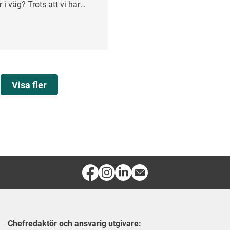
 i väg? Trots att vi har
tid än någonsin upplever
den inte räcker till.
Visa fler
Chefredaktör och ansvarig utgivare: