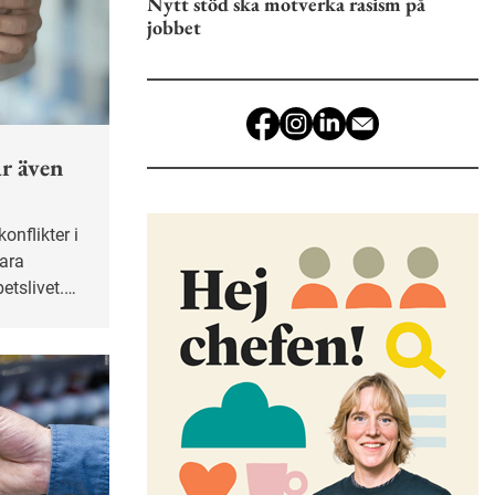
Nytt stöd ska motverka rasism på
jobbet
r även
bara
etslivet.
er