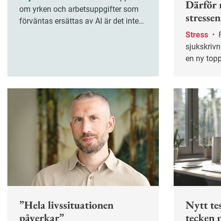
Därför 
om yrken och arbetsuppgifter som
stresse
förväntas ersättas av AI är det inte
det som väcker mest oro inför
Stress
•
Förra året nådde antalet
framtiden. Stress och att inte få ihop
sjukskrivn
sin vardag är det som oroar
en ny topp
svenskarna mest, enligt en ny
som står i
undersökning från
rätta med
försäkringsbolaget Bliwa.
arbetsbel
välfärdsyr
”Hela livssituationen
Nytt tes
påverkar”
tecken 