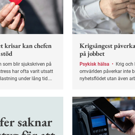
t krisar kan chefen
Krigsångest påverka
 stöd
på jobbet
Psykisk hälsa
•
Krig och konflikter i
tress har ofta varit utsatt
omvärlden påverkar inte 
lastning under lång tid.
nyhetsflödet utan även arb
ren kan underlätta för en
Många tjänstemän upplev
re genom att anpassa
krigsångest.
gifter och visa öppenhet
rata även om sådant som
ör arbetet.
fer saknar