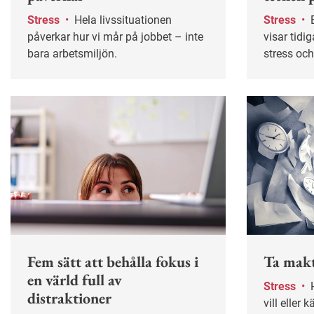
Stress
•
Hela livssituationen
Stress
•
Burnout Assessment Tool
påverkar hur vi mår på jobbet – inte
visar tidi
bara arbetsmiljön.
stress oc
av en enke
är framta
forskare fr
Fem sätt att behålla fokus i
Ta makt
en värld full av
Stress
•
Har du tid att göra det du
distraktioner
vill eller