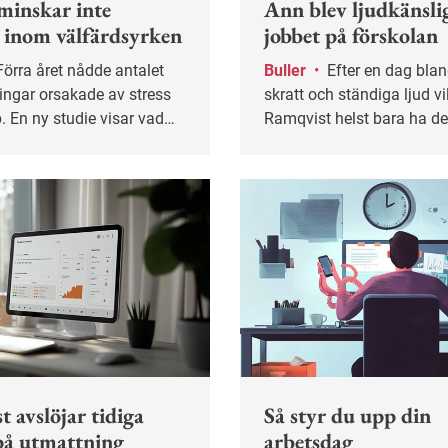
minskar inte
Ann blev ljudkänsli
n inom välfärdsyrken
jobbet på förskolan
Buller
•
Efter en dag bland skrik,
ingar orsakade av stress
skratt och ständiga ljud vi
. En ny studie visar vad
Ramqvist helst bara ha det
 vägen för att komma till
Sådant som hon annars gil
 ohälsosam
lyssna på musik eller träf
astning inom
känns för ansträngande.
ken.
t avslöjar tidiga
Så styr du upp din
på utmattning
arbetsdag