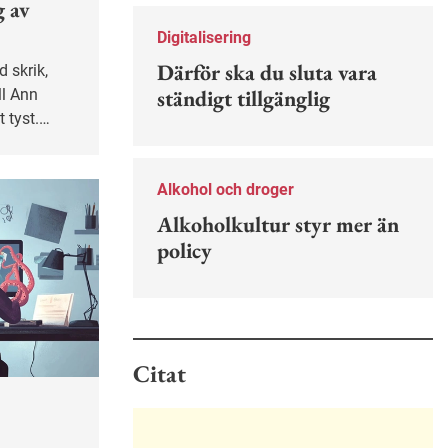
g av
Nu finns en guide för hur man kan
förebygga ohövligt beteende på
Digitalisering
jobbet.
Därför ska du sluta vara
ständigt tillgänglig
ll Ann
 tyst.
lar, att
fa vänner,
Alkohol och droger
Alkoholkultur styr mer än
policy
Citat