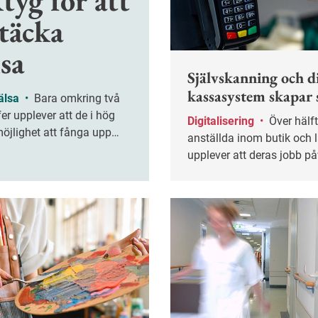
tyg för att
täcka
sa
Självskanning och di
kassasystem skapar 
älsa
•
Bara omkring två
fer upplever att de i hög
Digitalisering
•
Över hälften av alla
öjlighet att fånga upp
anställda inom butik och 
ken på ohälsa. Samtidigt
upplever att deras jobb p
tan fyra av tio att den
negativt av tekniskt strul, 
ohälsan har ökat det
undersökning från Handel
et, enligt en ny rapport.