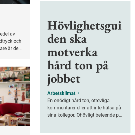
Hövlighetsgui
den ska
odtryck och
motverka
gare är det.
ktorer.
hård ton på
jobbet
Arbetsklimat
•
En onödigt hård ton, otrevliga
kommentarer eller att inte hälsa på
sina kollegor. Ohövligt beteende på
jobbet är ofta subtilt men på sikt
kan det leda till stress och ohälsa.