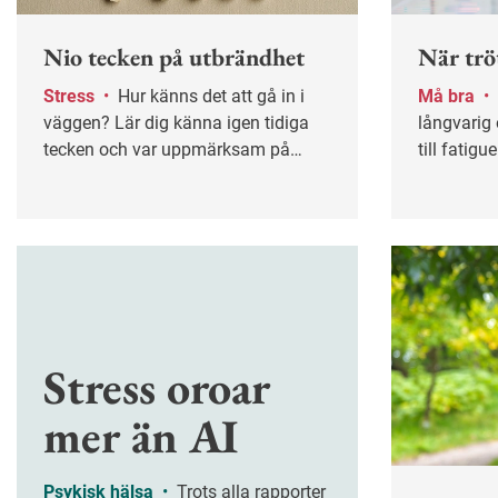
Nio tecken på utbrändhet
När trö
Stress
•
Hur känns det att gå in i
Må bra
•
Cancerbehandling eller
väggen? Lär dig känna igen tidiga
långvarig 
tecken och var uppmärksam på
till fatig
stressignaler som dålig sömn och
inte går at
sviktande humör, så du kan bromsa
i tid.
Stress oroar
mer än AI
Psykisk hälsa
•
Trots alla rapporter