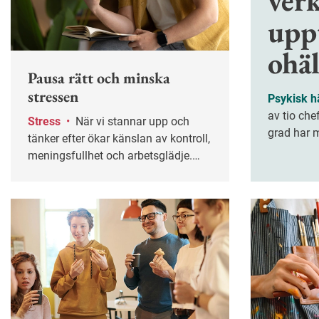
verk
upp
ohäl
Pausa rätt och minska
stressen
Psykisk h
av tio che
Stress
•
När vi stannar upp och
grad har m
tänker efter ökar känslan av kontroll,
tidiga tec
meningsfullhet och arbetsglädje.
uppger näs
Ändå är reflektion något av det
psykiska 
första som ryker när tempot är högt.
senaste år