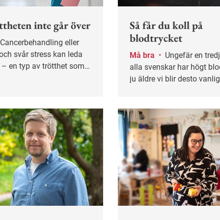
ttheten inte går över
Så får du koll på
blodtrycket
och svår stress kan leda
Må bra
•
Ungefär en tredjedel av
ue – en typ av trötthet som
alla svenskar har högt bl
t vila bort.
ju äldre vi blir desto vanli
Stress och buller är riskfa