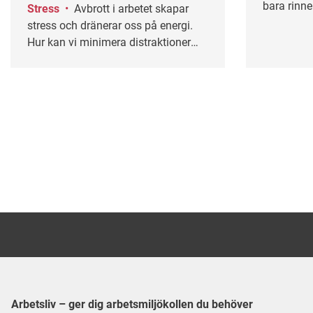
bara rinner
Stress
•
Avbrott i arbetet skapar
mer ledig 
stress och dränerar oss på energi.
många att 
Hur kan vi minimera distraktioner
och hålla oss till den uppgift vi ska
lösa för dagen? Här kommer fem
enkla tekniker för bättre fokus.
Arbetsliv – ger dig arbetsmiljökollen du behöver