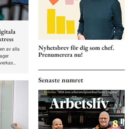
gitala
stress
Nyhetsbrev för dig som chef.
Prenumerera nu!
lager
åverkas
enligt en
s.
Senaste numret