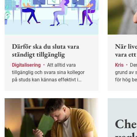
Därför ska du sluta vara
När live
ständigt tillgänglig
vara ett
Digitalisering
•
Att alltid vara
Kris
•
Den som blir sjukskriven på
tillgänglig och svara sina kollegor
grund av s
på studs kan kännas effektivt i
för hög be
stunden men gör dig både stressad
Arbetsgiva
och ofokuserad. Ofta helt i onödan.
medarbeta
Här får du tips på hur du kan sätta
arbetsupp
gränser och skapa ett mer hållbart
för att p
sätt att vara tillgänglig på jobbet.
sker utanf
Che