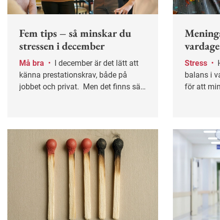
Fem tips – så minskar du
Menings
stressen i december
vardage
Må bra
•
I december är det lätt att
Stress
•
Hur vi skapar mening och
känna prestationskrav, både på
balans i v
jobbet och privat. Men det finns sätt
för att mi
att tackla stressen.
ohälsa. De
vad vi gör
en ny avh