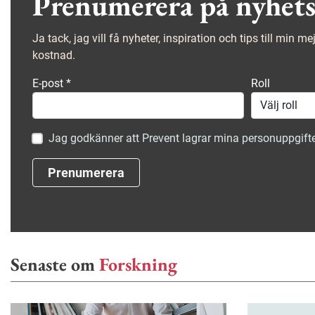
Prenumerera på nyhets
att bryta spiralen.
Ja tack, jag vill få nyheter, inspiration och tips till min m
kostnad.
E-post
*
Roll
Jag godkänner att Prevent lagrar mina personuppgifte
Prenumerera
Senaste om
Forskning