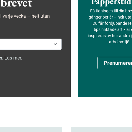
brevet
Papperstid
Få tidningen till din br
ejl varje vecka – helt utan
gånger per år – helt ut
Du får fördjupande re
tipsinriktade artiklar
inspireras av hur andra
arbetsmiljö.
r. Läs mer.
Prenumere