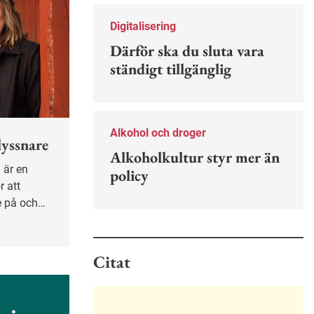
Nu finns en guide för hur man kan
förebygga ohövligt beteende på
Digitalisering
jobbet.
Därför ska du sluta vara
ständigt tillgänglig
Alkohol och droger
lyssnare
Alkoholkultur styr mer än
policy
r att
e på och
vet kan
t skapa
Citat