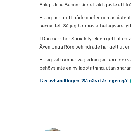
Enligt Julia Bahner är det viktigaste att f
– Jag har mött både chefer och assistente
sexualitet. Så jag hoppas arbetsgivare lyf
I Danmark har Socialstyrelsen gett ut en
Även Unga Rörelsehindrade har gett ut e
– Jag välkomnar vägledningar, som också 
behövs inte en ny lagstiftning, utan snara
Läs avhandlingen "Så nära får ingen gå"