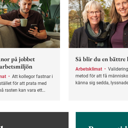
nor på jobbet
Så blir du en bättre 
 arbetsmiljön
Arbetsklimat
•
Validering är en
metod för att få människo
imat
•
Att kollegor fastnar i
känna sig sedda, lyssnad
stället för att prata med
tagna på allvar. I arbetsli
å rasten kan vara ett
metoden användas för at
att arbetsklimatet inte är
konstruktiva samtal.
t en studie från Göteborgs
.