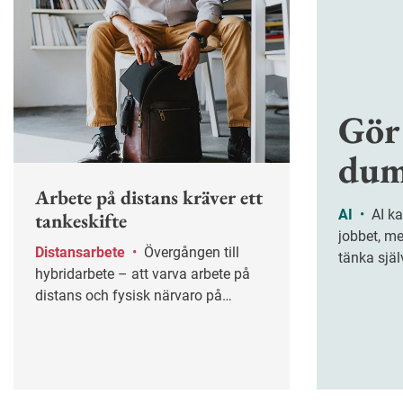
Gör
dum
Arbete på distans kräver ett
AI
•
AI kan göra oss effektivare på
tankeskifte
jobbet, m
Distansarbete
•
Övergången till
tänka själ
hybridarbete – att varva arbete på
handlar o
distans och fysisk närvaro på
kritiskt t
arbetsplatsen – kräver mer än ett
riskerar a
teknikskifte.
allt fler a