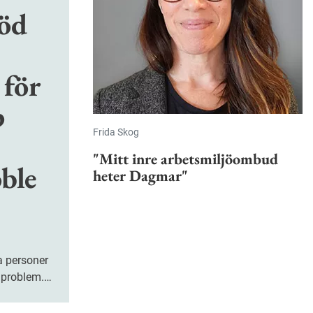
töd
 för
p
Frida Skog
"Mitt inre arbetsmiljöombud
ble
heter Dagmar"
a personer
lproblem.
r nu
nga upp