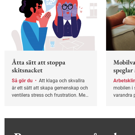
Åtta sätt att stoppa
Mobilva
skitsnacket
speglar
Så gör du
•
Att klaga och skvallra
Arbetskl
är ett sätt att skapa gemenskap och
mobilen i 
ventilera stress och frustration. Men
varandra p
det är lätt att fastna i ett destruktivt
tecken på 
mönster. I längden kan det leda till
bra, enlig
sämre trivsel, lägre produktivitet och
universitet
i värsta fall kränkningar. Här är tips
till både medarbetare och chefer för