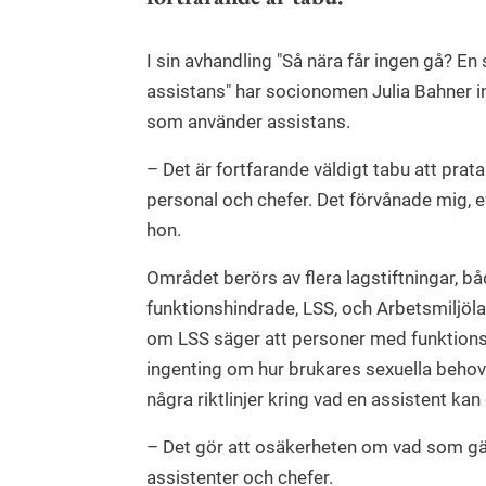
I sin avhandling "Så nära får ingen gå? En
assistans" har socionomen Julia Bahner in
som använder assistans.
– Det är fortfarande väldigt tabu att prat
personal och chefer. Det förvånade mig, ef
hon.
Området berörs av flera lagstiftningar, bå
funktionshindrade, LSS, och Arbetsmiljöl
om LSS säger att personer med funktionsn
ingenting om hur brukares sexuella behov 
några riktlinjer kring vad en assistent k
– Det gör att osäkerheten om vad som gäll
assistenter och chefer.