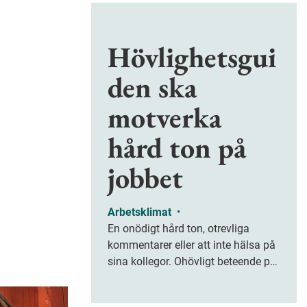
Hövlighetsgui
den ska
motverka
hård ton på
jobbet
Arbetsklimat
•
En onödigt hård ton, otrevliga
kommentarer eller att inte hälsa på
sina kollegor. Ohövligt beteende på
jobbet är ofta subtilt men på sikt
kan det leda till stress och ohälsa.