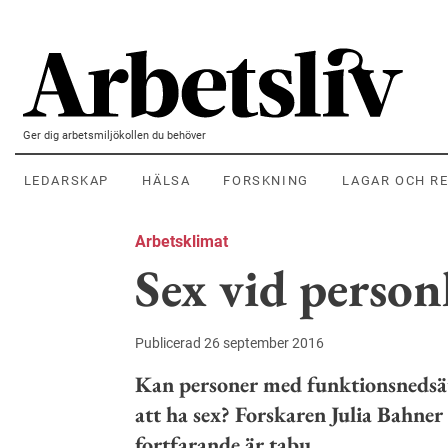
Hoppa till huvudinnehållet
Ger dig arbetsmiljökollen du behöver
LEDARSKAP
HÄLSA
FORSKNING
LAGAR OCH R
Arbetsklimat
Sex vid personl
Publicerad 26 september 2016
Kan personer med funktionsnedsättn
att ha sex? Forskaren Julia Bahner
fortfarande är tabu.