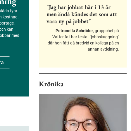
ning
"Jag har jobbat här i 13 år
evlåda fyra
men ändå kändes det som att
an kostnad.
vara ny på jobbet"
portage,
 och kan
Petronella Schröder
, gruppchef på
 jobbar med
Vattenfall har testat "jobbskuggning"
där hon fått gå bredvid en kollega på en
annan avdelning.
ra
Krönika