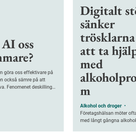
Digitalt s
sänker
trösklarna
 AI oss
att ta hjäl
mare?
med
alkoholpro
en också sämre på att
m
va. Fenomenet deskilling
m hur problemlösning,
änkande och kreativitet
Alkohol och droger
•
tt försvagas när vi överlåter
Företagshälsan möter oft
rbetsuppgifter åt tekniken.
med långt gångna alkoho
Ett nytt digitalt verktyg ha
testats för att tidigare få