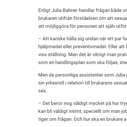
Enligt Julia Bahner handlar frågan både 
brukaren utifrån förståelsen om att sexua
att möjliggöra för personen att själv utföra
– Att kanske hålla sig undan när ett par har
hjälpmedel eller preventivmedel. Eller att 
viss ställning. Men det är viktigt man pra
som en handlingsplan som ska följas, steg
Men de personliga assistenter som Julia B
sin yrkesroll i relation till brukarens sexu
sex.
– Det beror nog väldigt mycket på hur trygg
kan bli väldigt intimt, speciellt om man j
tiger om frågan. Och hur ska en brukare 