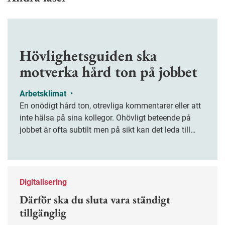
Hövlighetsguiden ska
motverka hård ton på jobbet
Arbetsklimat
•
En onödigt hård ton, otrevliga kommentarer eller att
inte hälsa på sina kollegor. Ohövligt beteende på
jobbet är ofta subtilt men på sikt kan det leda till
stress och ohälsa. Nu finns en guide för hur man
kan förebygga ohövligt beteende på jobbet.
Digitalisering
Därför ska du sluta vara ständigt
tillgänglig