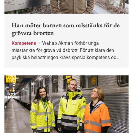
Han möter barnen som misstänks för de
grövsta brotten
Kompetens
•
Wahab Akman förhör unga
misstänkta för grova våldsbrott. För att klara den
psykiska belastningen krävs specialkompetens och
stöd från kollegor.