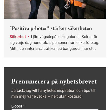
"Positiva p-böter" stärker säkerheten
Säkerhet
•
I järnvägsdepån i Hagalund i Solna rör
sig varje dag hundratals personer från olika företag.
Mitt i den intensiva trafiken på bangården har ett
gemensamt säkerhetsarbete tagit form som gett
tydliga resultat. På kort tid har de säkra beteendena
mer än fördubblats.
Prenumerera på nyhetsbrevet
Ja tack, jag vill få nyheter, inspiration och tips till
min mejl varje vecka – helt utan kostnad.
E-post
*