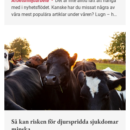
Arbetsmiljöarbete
•
Det är inte alltid lätt att hänga
med i nyhetsflödet. Kanske har du missat några av
våra mest populära artiklar under våren? Lugn – här
får du chansen igen!
Så kan risken för djurspridda sjukdomar
minska