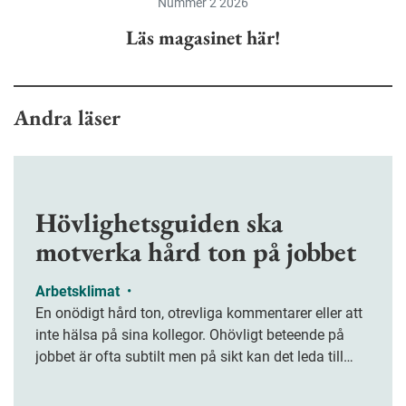
Nummer 2 2026
Läs magasinet här!
Andra läser
Hövlighetsguiden ska
motverka hård ton på jobbet
Arbetsklimat
•
En onödigt hård ton, otrevliga kommentarer eller att
inte hälsa på sina kollegor. Ohövligt beteende på
jobbet är ofta subtilt men på sikt kan det leda till
stress och ohälsa. Nu finns en guide för hur man
kan förebygga ohövligt beteende på jobbet.