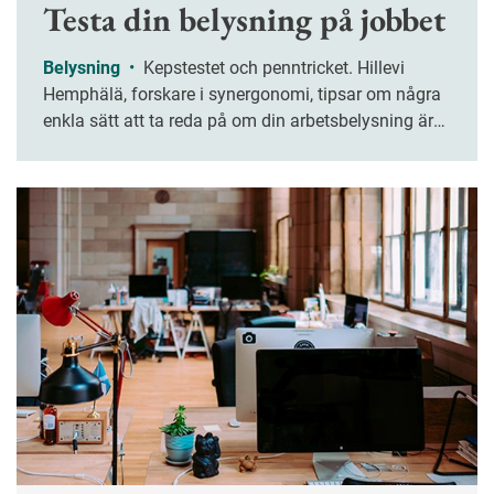
Testa din belysning på jobbet
Belysning
•
Kepstestet och penntricket. Hillevi
Hemphälä, forskare i synergonomi, tipsar om några
enkla sätt att ta reda på om din arbetsbelysning är
bra, vare sig du sitter hemma eller på
kontoret.&nbsp;