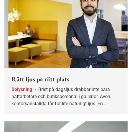
Rätt ljus på rätt plats
Belysning
•
Brist på dagsljus drabbar inte bara
nattarbetare och butikspersonal i gallerior. Även
kontorsanställda får för lite naturligt ljus. En
promenad på lunchen kan hjälpa, liksom bra
belysning på jobbet. Men det är inte säkert att starka
lysrör överallt är den bästa lösningen.