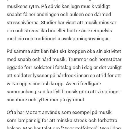
musikens rytm. På så vis kan lugn musik väldigt
snabbt få ner andningen och pulsen och därmed
stressnivåerna. Studier har visat att musik minskar
oro och stress lika bra eller bättre än exempelvis
medicin och traditionella avslappningsövningar.
På samma sätt kan faktiskt kroppen öka sin aktivitet
med snabb och hård musik. Trummor och hornstötar
eggade förr soldater i fältslag och i dag är det vanligt
att soldater lyssnar på hårdrock innan en strid för att
varva upp sinne och kropp. Även i fredligare
sammanhang kan fartfylld musik göra att vi springer
snabbare och lyfter mer på gymmet.
Ofta har Mozart används som exempel på musik
som lämpar sig för att minska stress och förbättra
hälsan. Man har talat om "Mozarteffekten". Men i dag