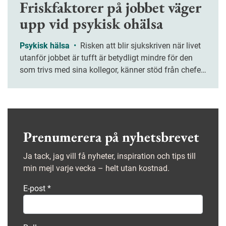
Friskfaktorer på jobbet väger
upp vid psykisk ohälsa
Psykisk hälsa
•
Risken att blir sjukskriven när livet
utanför jobbet är tufft är betydligt mindre för den
som trivs med sina kollegor, känner stöd från chefen
och har en bra balans mellan krav och resurser. Den
som trivs med sina kollegor, känner stöd från chefen
och har en bra balans mellan krav och resurser löper
betydligt mindre risk att bli sjukskriven när livet
utanför jobbet är tufft. Det visar årets upplaga av
Prenumerera på nyhetsbrevet
Jobbhälsorapporten.
Ja tack, jag vill få nyheter, inspiration och tips till
min mejl varje vecka – helt utan kostnad.
E-post
*