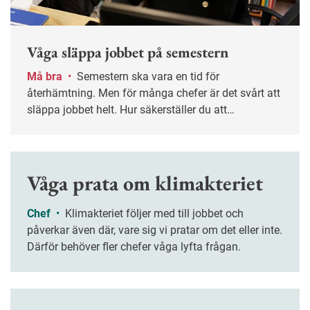
Våga släppa jobbet på semestern
Må bra
•
Semestern ska vara en tid för
återhämtning. Men för många chefer är det svårt att
släppa jobbet helt. Hur säkerställer du att
verksamheten fungerar utan din närvaro – och att
ledigheten verkligen blir ledig? Nyckelordet är
planering.
Våga prata om klimakteriet
Chef
•
Klimakteriet följer med till jobbet och
påverkar även där, vare sig vi pratar om det eller inte.
Därför behöver fler chefer våga lyfta frågan.