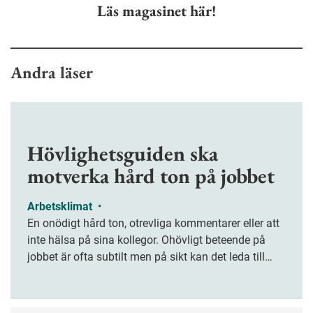
Läs magasinet här!
Andra läser
Hövlighetsguiden ska
motverka hård ton på jobbet
Arbetsklimat
•
En onödigt hård ton, otrevliga kommentarer eller att
inte hälsa på sina kollegor. Ohövligt beteende på
jobbet är ofta subtilt men på sikt kan det leda till
stress och ohälsa. Nu finns en guide för hur man
kan förebygga ohövligt beteende på jobbet.