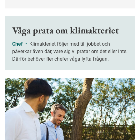
verksamheten fungerar utan din närvaro – och att
ledigheten verkligen blir ledig? Nyckelordet är
planering.
Våga prata om klimakteriet
Chef
•
Klimakteriet följer med till jobbet och
påverkar även där, vare sig vi pratar om det eller inte.
Därför behöver fler chefer våga lyfta frågan.