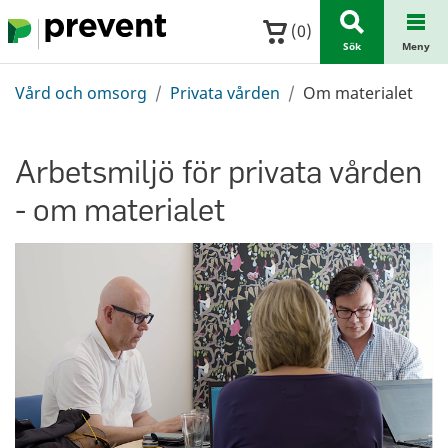
Hoppa till huvudinnehållet
(
0
)
Sök
Meny
Vård och omsorg
Privata vården
Om materialet
Arbetsmiljö för privata vården
- om materialet