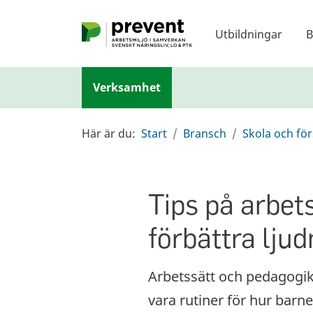
Hoppa till huvudinnehållet
Utbildningar
B
Verksamhet
Här är du:
Start
Bransch
Skola och fö
Tips på arbets
förbättra ljud
Arbetssätt och pedagogik
vara rutiner för hur bar