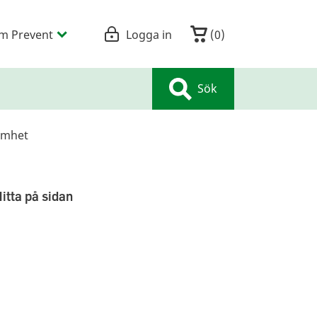
m Prevent
Logga in
(
0
)
Sök
amhet
itta på sidan