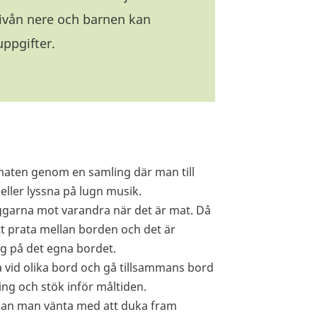
nivån nere och barnen kan
uppgifter.
maten genom en samling där man till
eller lyssna på lugn musik.
yggarna mot varandra när det är mat. Då
att prata mellan borden och det är
ig på det egna bordet.
a vid olika bord och gå tillsammans bord
ing och stök inför måltiden.
kan man vänta med att duka fram