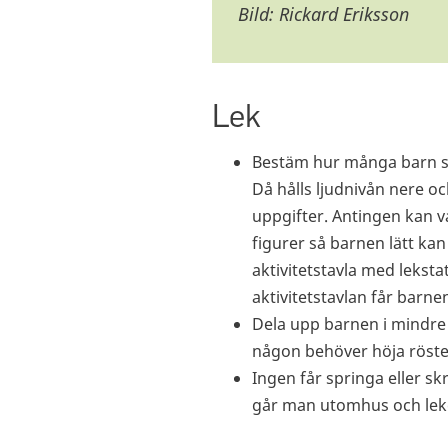
Bild: Rickard Eriksson
Lek
Bestäm hur många barn som
Då hålls ljudnivån nere o
uppgifter. Antingen kan var
figurer så barnen lätt ka
aktivitetstavla med lekst
aktivitetstavlan får barnen
Dela upp barnen i mindre 
någon behöver höja rösten
Ingen får springa eller sk
går man utomhus och lek