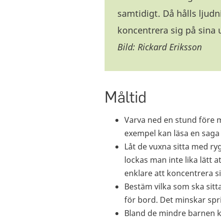
samtidigt. Då hålls ljud
koncentrera sig på sina 
Bild: Rickard Eriksson
Måltid
Varva ned en stund före 
exempel kan läsa en saga 
Låt de vuxna sitta med r
lockas man inte lika lätt 
enklare att koncentrera s
Bestäm vilka som ska sitt
för bord. Det minskar spr
Bland de mindre barnen 