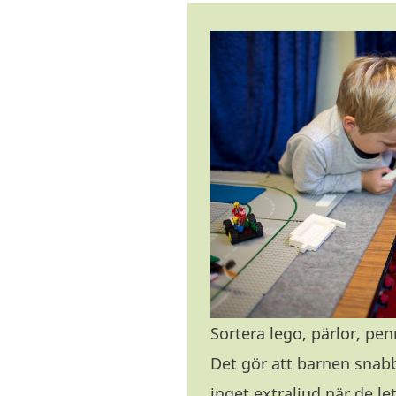
Sortera lego, pärlor, pen
Det gör att barnen snabbt
inget extraljud när de le