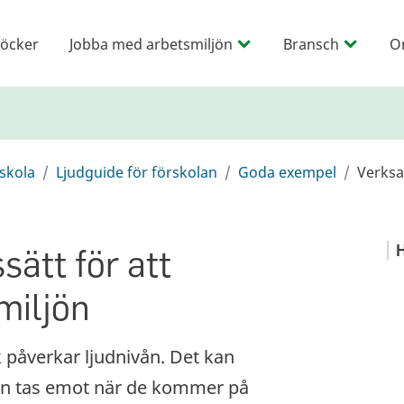
öcker
Jobba med arbetsmiljön
Bransch
O
rskola
Ljudguide för förskolan
Goda exempel
Verks
sätt för att
H
miljön
 påverkar ljudnivån. Det kan
nen tas emot när de kommer på