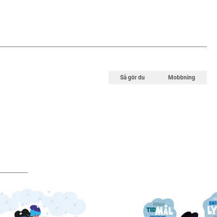
Så gör du
Mobbning