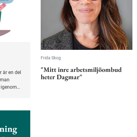
Frida Skog
"Mitt inre arbetsmiljöombud
heter Dagmar"
r man
å igenom
ionerna tar
ning