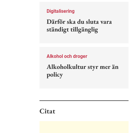
Nu finns en guide för hur man kan
förebygga ohövligt beteende på
Digitalisering
jobbet.
Därför ska du sluta vara
ständigt tillgänglig
Alkohol och droger
Alkoholkultur styr mer än
policy
Citat