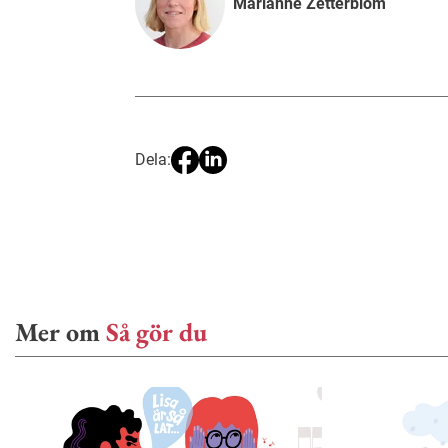
Marianne Zetterblom
Dela:
Mer om
Så gör du