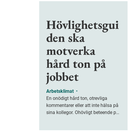
Hövlighetsgui
den ska
motverka
hård ton på
jobbet
Arbetsklimat
•
En onödigt hård ton, otrevliga
kommentarer eller att inte hälsa på
sina kollegor. Ohövligt beteende på
jobbet är ofta subtilt men på sikt
kan det leda till stress och ohälsa.