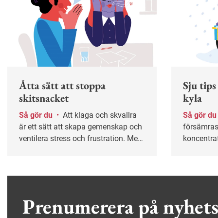
Åtta sätt att stoppa
Sju tips
skitsnacket
kyla
Så gör du
•
Att klaga och skvallra
Så gör d
är ett sätt att skapa gemenskap och
försämras
ventilera stress och frustration. Men
koncentra
det är lätt att fastna i ett destruktivt
för belas
mönster. I längden kan det leda till
arbetsoly
sämre trivsel, lägre produktivitet och
några heta 
i värsta fall kränkningar. Här är tips
värmen i v
till både medarbetare och chefer för
Prenumerera på nyhets
att bryta spiralen.