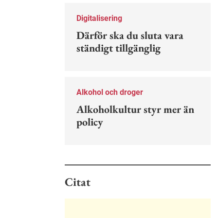
Nu finns en guide för hur man kan
förebygga ohövligt beteende på
Digitalisering
jobbet.
Därför ska du sluta vara
ständigt tillgänglig
Alkohol och droger
Alkoholkultur styr mer än
policy
Citat