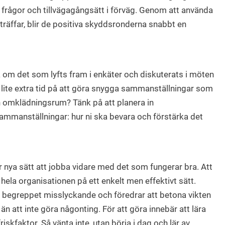
frågor och tillvägagångsätt i förväg. Genom att använda
räffar, blir de positiva skyddsronderna snabbt en
ta om det som lyfts fram i enkäter och diskuterats i möten
a lite extra tid på att göra snygga sammanställningar som
h omklädningsrum? Tänk på att planera in
ammanställningar: hur ni ska bevara och förstärka det
ttar nya sätt att jobba vidare med det som fungerar bra. Att
ela organisationen på ett enkelt men effektivt sätt.
er begreppet misslyckande och föredrar att betona vikten
 än att inte göra någonting. För att göra innebär att lära
riskfaktor. Så vänta inte, utan börja i dag och lär av