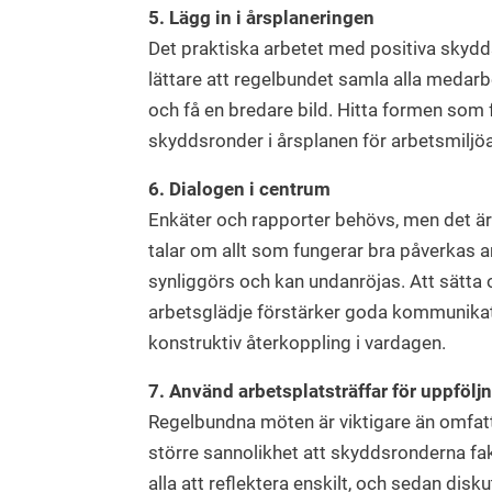
5. Lägg in i årsplaneringen
Det praktiska arbetet med positiva skydds
lättare att regelbundet samla alla medarbe
och få en bredare bild. Hitta formen som 
skyddsronder i årsplanen för arbetsmiljöar
6. Dialogen i centrum
Enkäter och rapporter behövs, men det är
talar om allt som fungerar bra påverkas a
synliggörs och kan undanröjas. Att sätta 
arbetsglädje förstärker goda kommunikati
konstruktiv återkoppling i vardagen.
7. Använd arbetsplatsträffar för uppfölj
Regelbundna möten är viktigare än omfatt
större sannolikhet att skyddsronderna fak
alla att reflektera enskilt, och sedan disk