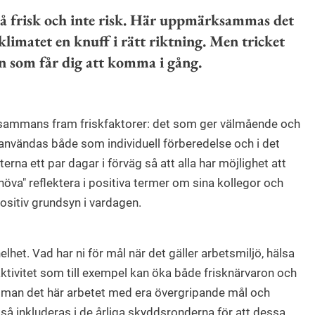
på frisk och inte risk. Här uppmärksammas det
klimatet en knuff i rätt riktning. Men tricket
sen som får dig att komma i gång.
illsammans fram friskfaktorer: det som ger välmående och
 användas både som individuell förberedelse och i det
rna ett par dagar i förväg så att alla har möjlighet att
höva" reflektera i positiva termer om sina kollegor och
positiv grundsyn i vardagen.
lhet. Vad har ni för mål när det gäller arbetsmiljö, hälsa
aktivitet som till exempel kan öka både frisknärvaron och
man det här arbetet med era övergripande mål och
så inkluderas i de årliga skyddsronderna för att dessa