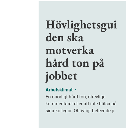
Hövlighetsgui
den ska
motverka
hård ton på
jobbet
Arbetsklimat
•
En onödigt hård ton, otrevliga
kommentarer eller att inte hälsa på
sina kollegor. Ohövligt beteende på
jobbet är ofta subtilt men på sikt
kan det leda till stress och ohälsa.