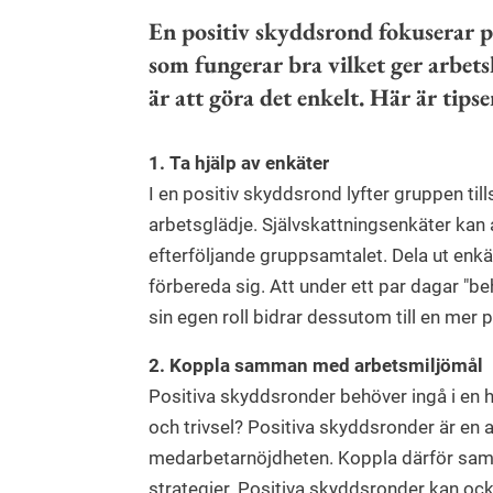
En positiv skyddsrond fokuserar 
som fungerar bra vilket ger arbets
är att göra det enkelt. Här är tip
1. Ta hjälp av enkäter
I en positiv skyddsrond lyfter gruppen t
arbetsglädje. Självskattningsenkäter kan
efterföljande gruppsamtalet. Dela ut enkäte
förbereda sig. Att under ett par dagar "be
sin egen roll bidrar dessutom till en mer 
2. Koppla samman med arbetsmiljömål
Positiva skyddsronder behöver ingå i en he
och trivsel? Positiva skyddsronder är en 
medarbetarnöjdheten. Koppla därför sam
strategier. Positiva skyddsronder kan ock