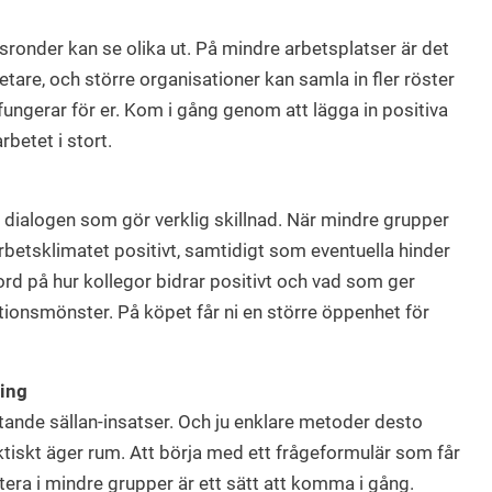
ronder kan se olika ut. På mindre arbetsplatser är det
tare, och större organisationer kan samla in fler röster
fungerar för er. Kom i gång genom att lägga in positiva
betet i stort.
 dialogen som gör verklig skillnad. När mindre grupper
rbetsklimatet positivt, samtidigt som eventuella hinder
ord på hur kollegor bidrar positivt och vad som ger
onsmönster. På köpet får ni en större öppenhet för
ning
ande sällan-insatser. Och ju enklare metoder desto
tiskt äger rum. Att börja med ett frågeformulär som får
utera i mindre grupper är ett sätt att komma i gång.