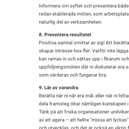
Informera om syftet och presentera både 
redan etablerade möten, som arbetsplatst
naturlig del av verksamheten.
8. Presentera resultatet
Positiva samtal smittar av sig! Att berät
skapar intresse hos fler. Varför inte lägg
kan ramas in och sättas upp i fikarum oc
uppföljningsmöten där ni diskuterar era s
som värderas och fungerar bra.
9. Lär av varandra
Berätta när ni når era mål, eller när ni hi
dela framsteg ökar nämligen kunskapen i h
Tänk på att friska organisationer undvik
av att agera – att hellre "missa att lyckas"
och utvecklas, och det är också en viktig f