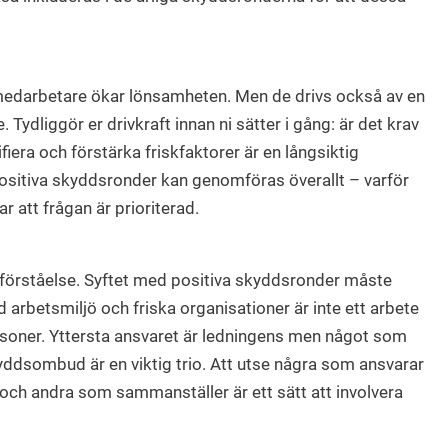
 medarbetare ökar lönsamheten. Men de drivs också av en
. Tydliggör er drivkraft innan ni sätter i gång: är det krav
ntifiera och förstärka friskfaktorer är en långsiktig
sitiva skyddsronder kan genomföras överallt – varför
r att frågan är prioriterad.
örståelse. Syftet med positiva skyddsronder måste
arbetsmiljö och friska organisationer är inte ett arbete
ersoner. Yttersta ansvaret är ledningens men något som
ddsombud är en viktig trio. Att utse några som ansvarar
a och andra som sammanställer är ett sätt att involvera