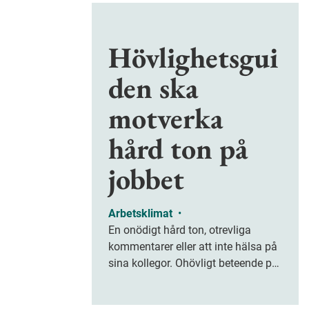
Hövlighetsgui
den ska
motverka
hård ton på
jobbet
Arbetsklimat
•
En onödigt hård ton, otrevliga
kommentarer eller att inte hälsa på
sina kollegor. Ohövligt beteende på
jobbet är ofta subtilt men på sikt
kan det leda till stress och ohälsa.