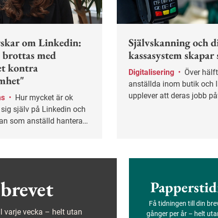
skar om Linkedin:
Självskanning och di
 brottas med
kassasystem skapar 
et kontra
Digitalisering
•
Över hälften av alla
mhet"
anställda inom butik och 
upplever att deras jobb p
ns
•
Hur mycket är ok
negativt av tekniskt strul, 
sig själv på Linkedin och
undersökning från Handel
an som anställd hantera
gar på att tala gott om sin
are?
brevet
Papperstid
Få tidningen till din br
ejl varje vecka – helt utan
gånger per år – helt ut