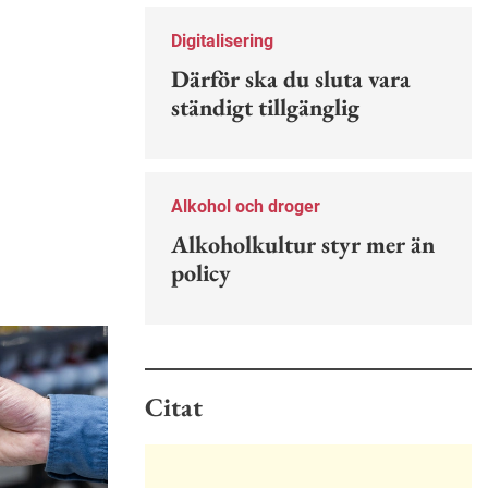
Nu finns en guide för hur man kan
förebygga ohövligt beteende på
Digitalisering
jobbet.
Därför ska du sluta vara
ständigt tillgänglig
Alkohol och droger
Alkoholkultur styr mer än
policy
Citat