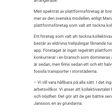
arrangerade.
Men spektrat av plattformsföretag är bret
mer av den svenska modellen, enligt Mari
plattformsföretag som valt att teckna koll
Ett företag som valt att teckna kollektiv
består av eldrivna trehjulingar liknande t
app. Företaget är inget regelrätt plattfo
konkurrerar i en bransch som domineras a
år sedan, men finns sedan ett och ett halv
fossila transporter i storstäderna.
– Vi vill vara hållbara på alla sätt. I det i
arbetsvillkor. Vi anser att kollektivavtale
och nöjdhet. Det gör att de ger bättre ser
Jansson, en av grundarna.