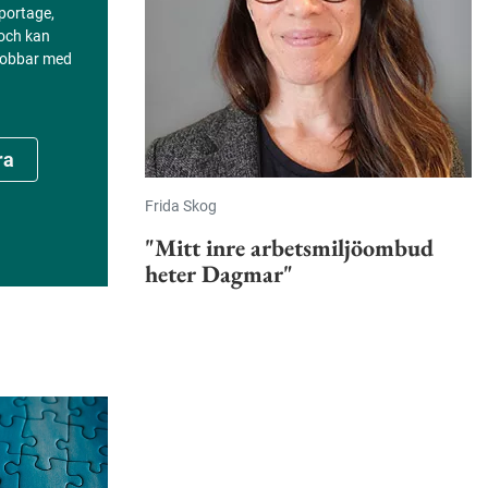
portage,
 och kan
 jobbar med
ra
Frida Skog
"Mitt inre arbetsmiljöombud
heter Dagmar"