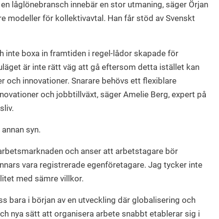
 en låglönebransch innebär en stor utmaning, säger Örjan
re modeller för kollektivavtal. Han får stöd av Svenskt
ch inte boxa in framtiden i regel-lådor skapade för
uläget är inte rätt väg att gå eftersom detta istället kan
 och innovationer. Snarare behövs ett flexiblare
novationer och jobbtillväxt, säger Amelie Berg, expert på
liv.
 annan syn.
å arbetsmarknaden och anser att arbetstagare bör
nnars vara registrerade egenföretagare. Jag tycker inte
litet med sämre villkor.
ss bara i början av en utveckling där globalisering och
och nya sätt att organisera arbete snabbt etablerar sig i