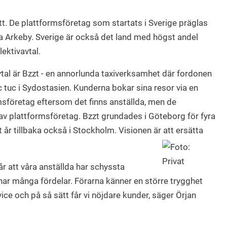
t. De plattformsföretag som startats i Sverige präglas
a Arkeby. Sverige är också det land med högst andel
ektivavtal.
avtal är Bzzt - en annorlunda taxiverksamhet där fordonen
uc tuc i Sydostasien. Kunderna bokar sina resor via en
rmsföretag eftersom det finns anställda, men de
v plattformsföretag. Bzzt grundades i Göteborg för fyra
t år tillbaka också i Stockholm. Visionen är att ersätta
ngår att våra anställda har schyssta
t har många fördelar. Förarna känner en större trygghet
vice och på så sätt får vi nöjdare kunder, säger Örjan