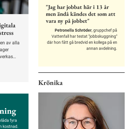
"Jag har jobbat här i 13 år
men ändå kändes det som att
vara ny på jobbet"
gitala
Petronella Schröder
, gruppchef på
stress
Vattenfall har testat "jobbskuggning"
där hon fått gå bredvid en kollega på en
annan avdelning.
lager
åverkas
enligt en
s.
Krönika
ning
evlåda fyra
an kostnad.