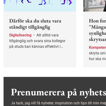
Därför ska du sluta vara
Hon for
ständigt tillgänglig
"Många
synligh
Digitalisering
•
Att alltid vara
skrytsa
tillgänglig och svara sina kollegor
på studs kan kännas effektivt i
Kompete
stunden men gör dig både stressad
skryta om 
och ofokuserad. Ofta helt i onödan.
hur ska m
Här får du tips på hur du kan sätta
förväntnin
gränser och skapa ett mer hållbart
arbetsgiv
sätt att vara tillgänglig på jobbet.
Prenumerera på nyhets
Ja tack, jag vill få nyheter, inspiration och tips till min m