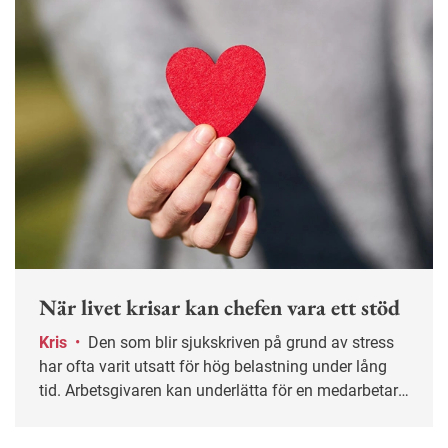
tillgänglig på jobbet.
När livet krisar kan chefen vara ett stöd
Kris
•
Den som blir sjukskriven på grund av stress
har ofta varit utsatt för hög belastning under lång
tid. Arbetsgivaren kan underlätta för en medarbetare
genom att anpassa arbetsuppgifter och visa
öppenhet för att prata även om sådant som sker