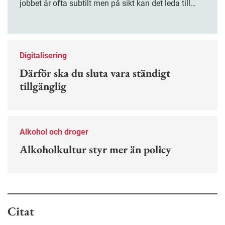
jobbet är ofta subtilt men på sikt kan det leda till
stress och ohälsa. Nu finns en guide för hur man
kan förebygga ohövligt beteende på jobbet.
Digitalisering
Därför ska du sluta vara ständigt
tillgänglig
Alkohol och droger
Alkoholkultur styr mer än policy
Citat