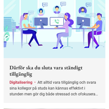
Därför ska du sluta vara ständigt
tillgänglig
Digitalisering
•
Att alltid vara tillgänglig och svara
sina kollegor på studs kan kännas effektivt i
stunden men gör dig både stressad och ofokuserad.
Ofta helt i onödan. Här får du tips på hur du kan
sätta gränser och skapa ett mer hållbart sätt att vara