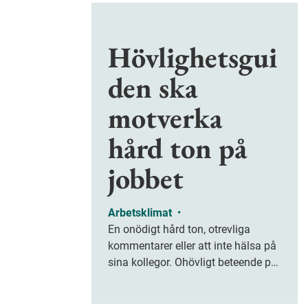
Hövlighetsgui
den ska
motverka
hård ton på
jobbet
Arbetsklimat
•
En onödigt hård ton, otrevliga
kommentarer eller att inte hälsa på
sina kollegor. Ohövligt beteende på
jobbet är ofta subtilt men på sikt
kan det leda till stress och ohälsa.