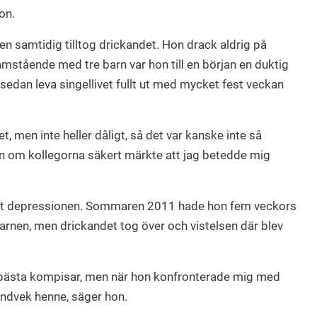
on.
 samtidig tilltog drickandet. Hon drack aldrig på
mstående med tre barn var hon till en början en duktig
edan leva singellivet fullt ut med mycket fest veckan
t, men inte heller dåligt, så det var kanske inte så
en om kollegorna säkert märkte att jag betedde mig
mot depressionen. Sommaren 2011 hade hon fem veckors
barnen, men drickandet tog över och vistelsen där blev
a bästa kompisar, men när hon konfronterade mig med
undvek henne, säger hon.