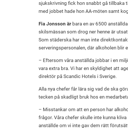
sjukskrivning fick hon snabbt gå tillbaka til
med jobbet hade hon AA-möten samt kogn
Fia Jonsson är
bara en av 6500 anställda
skilsmässan som drog ner henne är utsatt
Som städerska har man inte direktkonta
serveringspersonalen, där alkoholen blir e
– Eftersom våra anställda jobbar i en mi
vara extra bra. Vi har en skyldighet att a
direktör på Scandic Hotels i Sverige.
Alla nya chefer får lära sig vad de ska g
tecken på skadligt bruk hos en medarbet
– Misstankar om att en person har alkoh
frågor. Våra chefer skulle inte kunna kli
anställde om vi inte gav dem rätt förutsät