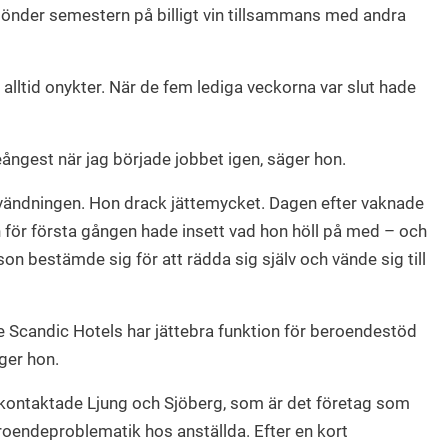
 sönder semestern på billigt vin tillsammans med andra
ltid onykter. När de fem lediga veckorna var slut hade
eångest när jag började jobbet igen, säger hon.
l vändningen. Hon drack jättemycket. Dagen efter vaknade
 för första gången hade insett vad hon höll på med – och
sson bestämde sig för att rädda sig själv och vände sig till
e Scandic Hotels har jättebra funktion för beroendestöd
äger hon.
n kontaktade Ljung och Sjöberg, som är det företag som
oendeproblematik hos anställda. Efter en kort