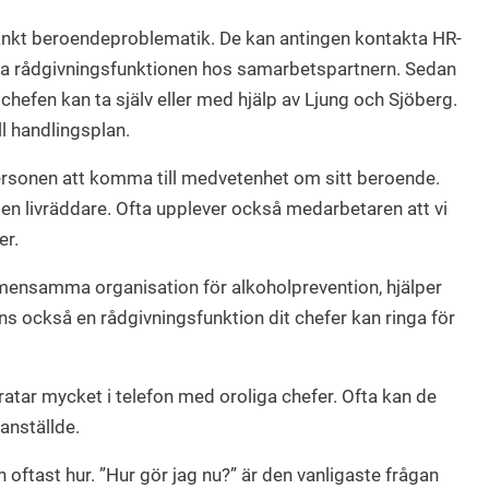
tänkt beroendeproblematik. De kan antingen kontakta HR-
inga rådgivningsfunktionen hos samarbetspartnern. Sedan
hefen kan ta själv eller med hjälp av Ljung och Sjöberg.
l handlingsplan.
personen att komma till medvetenhet om sitt beroende.
en en livräddare. Ofta upplever också medarbetaren att vi
er.
ensamma organisation för alkoholprevention, hjälper
s också en rådgivningsfunktion dit chefer kan ringa för
atar mycket i telefon med oroliga chefer. Ofta kan de
anställde.
 oftast hur. ”Hur gör jag nu?” är den vanligaste frågan