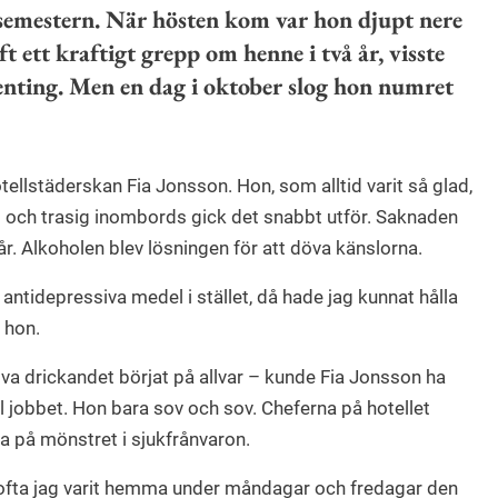
a semestern. När hösten kom var hon djupt nere
t ett kraftigt grepp om henne i två år, visste
enting. Men en dag i oktober slog hon numret
ellstäderskan Fia Jonsson. Hon, som alltid varit så glad,
tt och trasig inombords gick det snabbt utför. Saknaden
r. Alkoholen blev lösningen för att döva känslorna.
t antidepressiva medel i stället, då hade jag kunnat hålla
 hon.
lva drickandet börjat på allvar – kunde Fia Jonsson ha
ill jobbet. Hon bara sov och sov. Cheferna på hotellet
 på mönstret i sjukfrånvaron.
 ofta jag varit hemma under måndagar och fredagar den