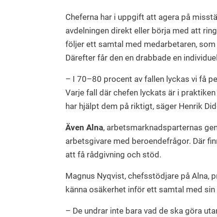
Cheferna har i uppgift att agera på miss
avdelningen direkt eller börja med att r
följer ett samtal med medarbetaren, som c
Därefter får den en drabbade en individuel
– I 70–80 procent av fallen lyckas vi få 
Varje fall där chefen lyckats är i praktik
har hjälpt dem på riktigt, säger Henrik Did
Även Alna
, arbetsmarknadsparternas gem
arbetsgivare med beroendefrågor. Där finn
att få rådgivning och stöd.
Magnus Nyqvist, chefsstödjare på Alna, pr
känna osäkerhet inför ett samtal med sin 
– De undrar inte bara vad de ska göra utan