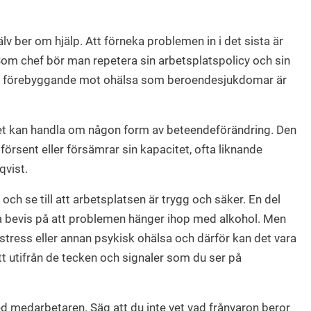
lv ber om hjälp. Att förneka problemen in i det sista är
 Som chef bör man repetera sin arbetsplatspolicy och sin
rbeta förebyggande mot ohälsa som beroendesjukdomar är
 Det kan handla om någon form av beteendeförändring. Den
örsent eller försämrar sin kapacitet, ofta liknande
qvist.
och se till att arbetsplatsen är trygg och säker. En del
ha bevis på att problemen hänger ihop med alkohol. Men
tress eller annan psykisk ohälsa och därför kan det vara
 utifrån de tecken och signaler som du ser på
med medarbetaren. Säg att du inte vet vad frånvaron beror