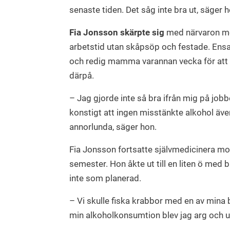
senaste tiden. Det såg inte bra ut, säger h
Fia Jonsson skärpte sig
med närvaron men
arbetstid utan skåpsöp och festade. Ensa
och redig mamma varannan vecka för att s
därpå.
– Jag gjorde inte så bra ifrån mig på jobbe
konstigt att ingen misstänkte alkohol äv
annorlunda, säger hon.
Fia Jonsson fortsatte självmedicinera 
semester. Hon åkte ut till en liten ö med 
inte som planerad.
– Vi skulle fiska krabbor med en av min
min alkoholkonsumtion blev jag arg och 