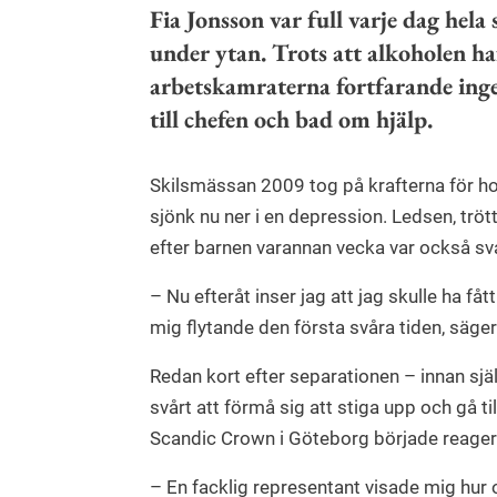
Fia Jonsson var full varje dag hel
under ytan. Trots att alkoholen haf
arbetskamraterna fortfarande ing
till chefen och bad om hjälp.
Skilsmässan 2009 tog på krafterna för hot
sjönk nu ner i en depression. Ledsen, trö
efter barnen varannan vecka var också svå
– Nu efteråt inser jag att jag skulle ha fåt
mig flytande den första svåra tiden, säger
Redan kort efter separationen – innan sjä
svårt att förmå sig att stiga upp och gå t
Scandic Crown i Göteborg började reagera
– En facklig representant visade mig hur