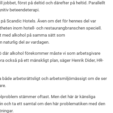
l jobbet, först på deltid och därefter på heltid. Parallellt
itiv beteendeterapi.
 på Scandic Hotels. Även om det för hennes del var
heten inom hotell- och restaurangbranschen speciell.
kt med alkohol på samma sätt som
n naturlig del av vardagen.
ljö där alkohol förekommer måste vi som arbetsgivare
gera också på ett mänskligt plan, säger Henrik Dider, HR-
öra både arbetsrättsligt och arbetsmiljömässigt om de ser
are.
olproblem stämmer oftast. Men det här är känsliga
va in och ta ett samtal om den här problematiken med den
tningar.