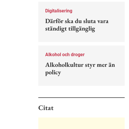
Nu finns en guide för hur man kan
förebygga ohövligt beteende på
Digitalisering
jobbet.
Därför ska du sluta vara
ständigt tillgänglig
Alkohol och droger
Alkoholkultur styr mer än
policy
Citat