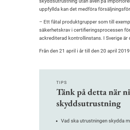
skyddsutrustning utan även på importörer 
uppfyllda kan det medföra försäljningsfö
– Ett fåtal produktgrupper som till exemp
säkerhetskrav i certifieringsprocessen f
ackrediterad kontrollinstans. I Sverige ä
Från den 21 april i år till den 20 april 201
TIPS
Tänk på detta när ni
skyddsutrustning
Vad ska utrustningen skydda mo