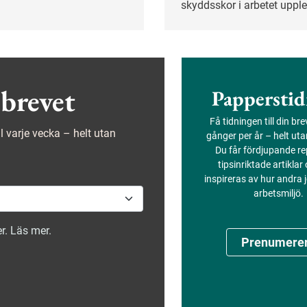
ma, fasta fallskydd som
skyddsskor i arbetet uppl
ken och nät. Men många
fotbesvär. Men det finns e
r det och går direkt på
att göra för att förebygga
 annan personlig
besvären.
stning. Det visar en
inspektionsinsats som
brevet
Papperstid
överket nyligen
.
Få tidningen till din br
ejl varje vecka – helt utan
gånger per år – helt ut
Du får fördjupande re
tipsinriktade artiklar
inspireras av hur andra
arbetsmiljö.
r. Läs mer.
Prenumere