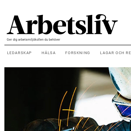
Hoppa till huvudinnehållet
Ger dig arbetsmiljökollen du behöver
LEDARSKAP
HÄLSA
FORSKNING
LAGAR OCH R