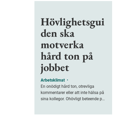
Hövlighetsgui
den ska
motverka
hård ton på
jobbet
Arbetsklimat
•
En onödigt hård ton, otrevliga
kommentarer eller att inte hälsa på
sina kollegor. Ohövligt beteende på
jobbet är ofta subtilt men på sikt
kan det leda till stress och ohälsa.