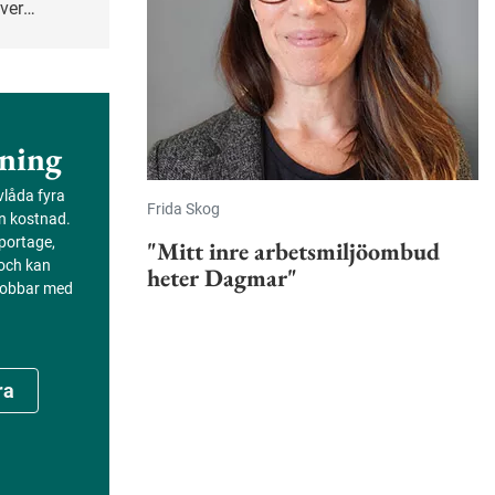
ever
n hel del
 och mildra
ning
evlåda fyra
Frida Skog
an kostnad.
portage,
"Mitt inre arbetsmiljöombud
 och kan
heter Dagmar"
 jobbar med
ra