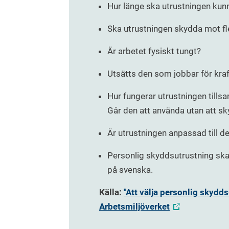
Hur länge ska utrustningen kunn
Ska utrustningen skydda mot fle
Är arbetet fysiskt tungt?
Utsätts den som jobbar för kraf
Hur fungerar utrustningen til
Går den att använda utan att s
Är utrustningen anpassad till 
Personlig skyddsutrustning ska
på svenska.
Källa:
"Att välja personlig skydd
Arbetsmiljöverket