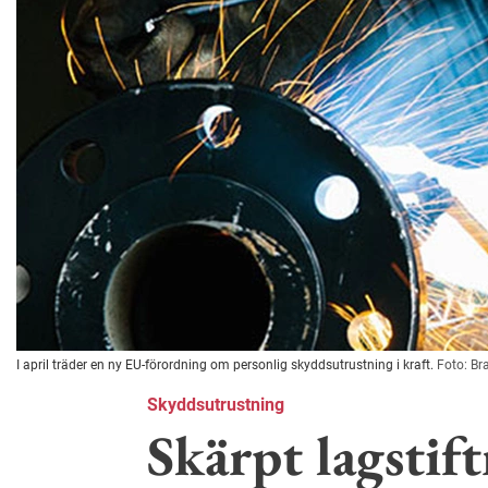
I april träder en ny EU-förordning om personlig skyddsutrustning i kraft.
Foto: Br
Skyddsutrustning
Skärpt lagstif