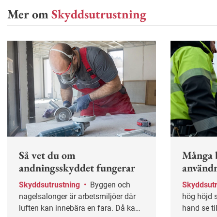
Mer om
Skyddsutrustning
Så vet du om
Många b
andningsskyddet fungerar
användn
Skyddsutrustning
•
Byggen och
Skyddsut
nagelsalonger är arbetsmiljöer där
hög höjd s
luften kan innebära en fara. Då kan
hand se til