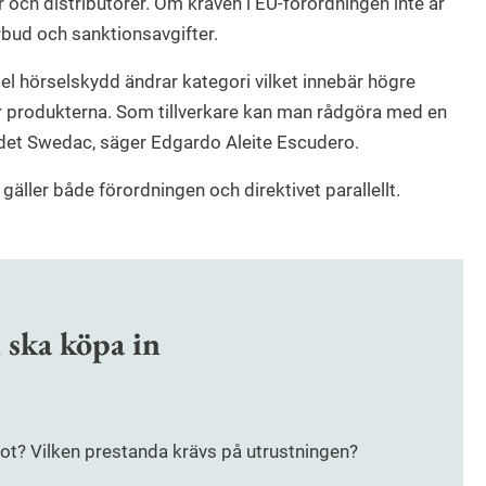
och distributörer. Om kraven i EU-förordningen inte är
rbud och sanktionsavgifter.
el hörselskydd ändrar kategori vilket innebär högre
ör produkterna. Som tillverkare kan man rådgöra med en
r det Swedac, säger Edgardo Aleite Escudero.
9 gäller både förordningen och direktivet parallellt.
 ska köpa in
t? Vilken prestanda krävs på utrustningen?