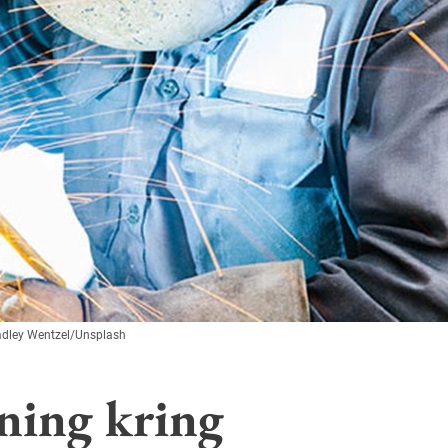
adley Wentzel/Unsplash
tning kring