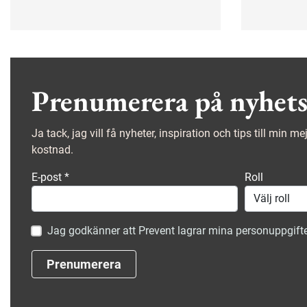
andningsskydd skydda. Men bara
gemensam
om du använder dem rätt.
skyddsräc
hoppar öve
selar och
skyddsutru
nationell 
Prenumerera på nyhets
Arbetsmilj
genomfört
Ja tack, jag vill få nyheter, inspiration och tips till min m
kostnad.
E-post
*
Roll
Jag godkänner att Prevent lagrar mina personuppgifte
Prenumerera