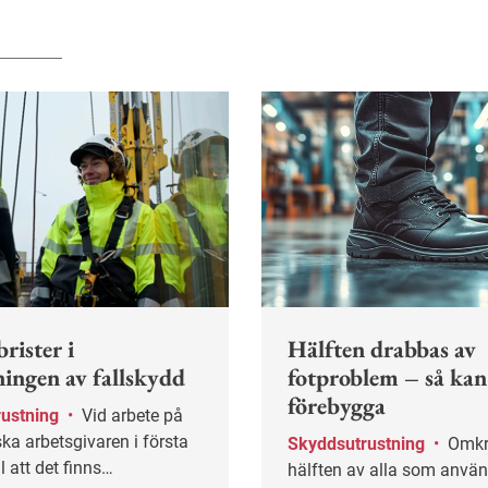
rister i
Hälften drabbas av
ingen av fallskydd
fotproblem – så kan
förebygga
rustning
•
Vid arbete på
ka arbetsgivaren i första
Skyddsutrustning
•
Omkring
l att det finns
hälften av alla som anvä