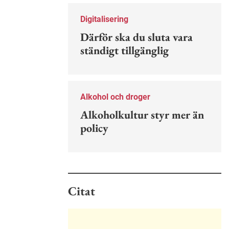
Nu finns en guide för hur man kan
förebygga ohövligt beteende på
Digitalisering
jobbet.
Därför ska du sluta vara
ständigt tillgänglig
Alkohol och droger
Alkoholkultur styr mer än
policy
Citat